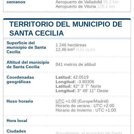
cercanos
Aeropuerto de Valladolid
95.1 km
Aeropuerto de Vitoria
128.1 km
TERRITORIO DEL MUNICIPIO DE
SANTA CECILIA
Superficie del
1 246 hectáreas
municipio de Santa
12,46 km²
(4,81 sq mi)
Cecilia
Altitud del municipio
841 metros de altitud
de Santa Cecilia
Coordenadas
Latitud:
42.0519
geográficas
Longitud:
-3.80306
Latitud:
42° 3' 7'' Norte
Longitud:
3° 48' 11'' Oeste
Huso horario
UTC
+1:00 (Europe/Madrid)
Horario de verano : UTC +2:00
Horario de invierno : UTC +1:00
Hora local
Ciudades
Actualmente, el municipio de Santa