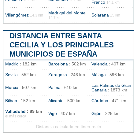
Franco
14.1 km
Madrigal del Monte
Villangómez
Solarana
14.3 km
15 km
14.7 km
DISTANCIA ENTRE SANTA
CECILIA Y LOS PRINCIPALES
MUNICIPIOS DE ESPAÑA
Madrid
: 182 km
Barcelona
: 502 km
Valencia
: 407 km
Sevilla
: 552 km
Zaragoza
: 246 km
Málaga
: 596 km
Las Palmas de Gran
Murcia
: 507 km
Palma
: 610 km
Canaria
: 1873 km
Bilbao
: 152 km
Alicante
: 500 km
Córdoba
: 471 km
Valladolid
: 89 km
Vigo
: 407 km
Gijón
: 225 km
el más cerca
Distancia calculada en línea recta