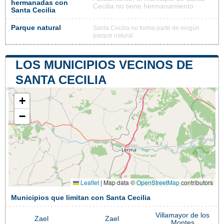
hermanadas con
Cecilia no tiene hermanamiento
Santa Cecilia
Parque natural
Santa Cecilia no forma parte de ningún
parque natural
LOS MUNICIPIOS VECINOS DE
SANTA CECILIA
+
−
Leaflet
|
Map data ©
OpenStreetMap
contributors
Municipios que limitan con Santa Cecilia
Villamayor de los
Zael
Zael
Montes