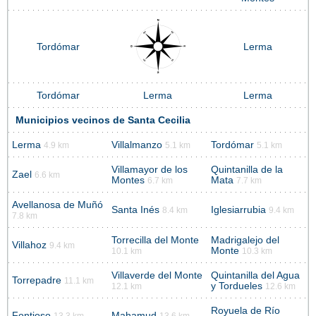
Tordómar
Lerma
Tordómar
Lerma
Lerma
Municipios vecinos de Santa Cecilia
Lerma
Villalmanzo
Tordómar
4.9 km
5.1 km
5.1 km
Villamayor de los
Quintanilla de la
Zael
6.6 km
Montes
Mata
6.7 km
7.7 km
Avellanosa de Muñó
Santa Inés
Iglesiarrubia
8.4 km
9.4 km
7.8 km
Torrecilla del Monte
Madrigalejo del
Villahoz
9.4 km
Monte
10.1 km
10.3 km
Villaverde del Monte
Quintanilla del Agua
Torrepadre
11.1 km
y Tordueles
12.1 km
12.6 km
Royuela de Río
Fontioso
Mahamud
13.3 km
13.6 km