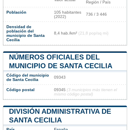
Región / País
Población
105 habitantes
736 / 3 446
(2022)
Densidad de
población del
8,4 hab./km²
(21,8 pop/sq mi)
municipio de Santa
Cecilia
NÚMEROS OFICIALES DEL
MUNICIPIO DE SANTA CECILIA
Código del municipio
09343
de Santa Cecilia
Código postal
09345
(3 municipios más tienen el
mismo código postal)
DIVISIÓN ADMINISTRATIVA DE
SANTA CECILIA
País
España