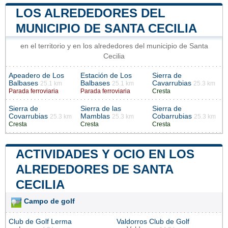
LOS ALREDEDORES DEL
MUNICIPIO DE SANTA CECILIA
en el territorio y en los alrededores del municipio de Santa
Cecilia
Apeadero de Los
Estación de Los
Sierra de
Balbases
Balbases
Cavarrubias
25.1 km
25.1 km
25.3 km
Parada ferroviaria
Parada ferroviaria
Cresta
Sierra de
Sierra de las
Sierra de
Covarrubias
Mamblas
Cobarrubias
25.3 km
25.3 km
25.3 km
Cresta
Cresta
Cresta
ACTIVIDADES Y OCIO EN LOS
ALREDEDORES DE SANTA
CECILIA
Campo de golf
Club de Golf Lerma
Valdorros Club de Golf