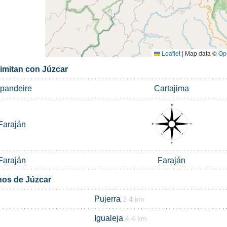
Leaflet
|
Map data ©
Op
limitan con Júzcar
lpandeire
Cartajima
Faraján
Faraján
Faraján
nos de Júzcar
Pujerra
2.4 km
Igualeja
4.4 km