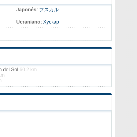
Japonés:
フスカル
Ucraniano:
Хускар
a del Sol
60.2 km
km
m