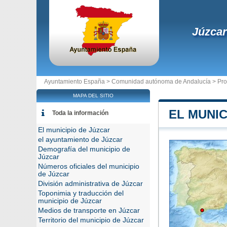
Júzcar
Ayuntamiento España >
Comunidad autónoma de Andalucía
>
Pro
MAPA DEL SITIO
EL MUNIC
Toda la información
El municipio de Júzcar
el ayuntamiento de Júzcar
Demografía del municipio de
Júzcar
Números oficiales del municipio
de Júzcar
División administrativa de Júzcar
Toponimia y traducción del
municipio de Júzcar
Medios de transporte en Júzcar
Territorio del municipio de Júzcar