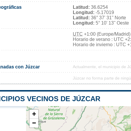
ográficas
Latitud:
36.6254
Longitud:
-5.17019
Latitud:
36° 37' 31'' Norte
Longitud:
5° 10' 13'' Oeste
UTC
+1:00 (Europe/Madrid)
Horario de verano : UTC +2
Horario de invierno : UTC +
nadas con Júzcar
Actualmente, el municipio de 
Júzcar no forma parte de ningú
CIPIOS VECINOS DE JÚZCAR
+
−