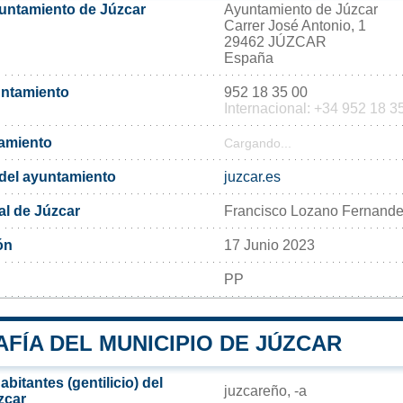
yuntamiento de Júzcar
Ayuntamiento de Júzcar
Carrer José Antonio, 1
29462 JÚZCAR
España
untamiento
952 18 35 00
Internacional: +34 952 18 3
tamiento
Cargando...
l del ayuntamiento
juzcar.es
al de Júzcar
Francisco Lozano Fernand
ón
17 Junio 2023
PP
FÍA DEL MUNICIPIO DE JÚZCAR
bitantes (gentilicio) del
juzcareño, -a
zcar