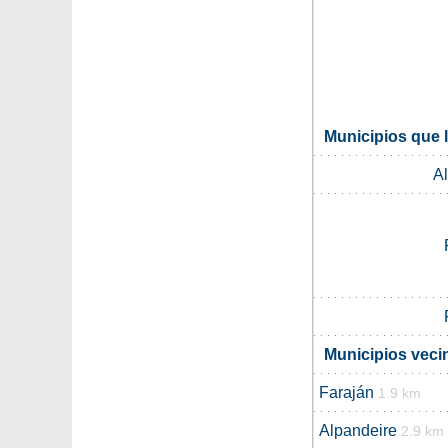
Municipios que 
A
Municipios veci
Faraján
1.9 km
Alpandeire
2.9 km