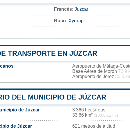
Francés:
Juzcar
Ruso:
Хускар
DE TRANSPORTE EN JÚZCAR
rcanos
Aeropuerto de Málaga-Cost
Base Aérea de Morón
72.9 
Aeropuerto de Jerez
80.5 k
IO DEL MUNICIPIO DE JÚZCAR
unicipio de Júzcar
3 366 hectáreas
33,66 km²
(13,00 sq mi)
cipio de Júzcar
621 metros de altitud