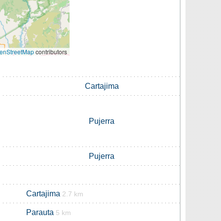
enStreetMap
contributors
Cartajima
Pujerra
Pujerra
Cartajima
2.7 km
Parauta
5 km