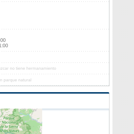
:00
1:00
Júzcar no tiene hermanamiento
n parque natural