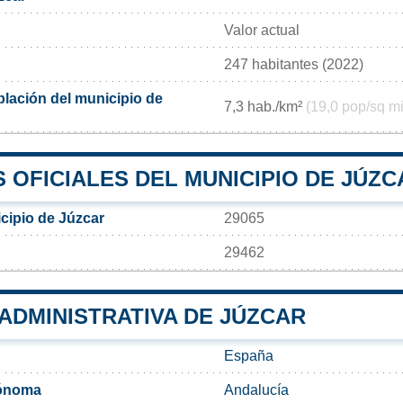
Valor actual
247 habitantes (2022)
lación del municipio de
7,3 hab./km²
(19,0 pop/sq mi
 OFICIALES DEL MUNICIPIO DE JÚZC
cipio de Júzcar
29065
29462
 ADMINISTRATIVA DE JÚZCAR
España
ónoma
Andalucía