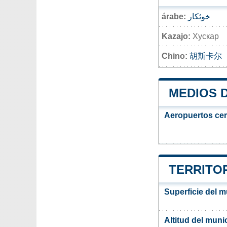
árabe:
خوثكار
Kazajo:
Хускар
Chino:
胡斯卡尔
MEDIOS 
Aeropuertos ce
TERRITOR
Superficie del m
Altitud del muni