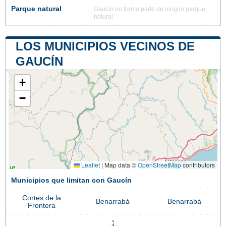
Parque natural
Gaucín no forma parte de ningún parque
natural
LOS MUNICIPIOS VECINOS DE
GAUCÍN
+
−
Leaflet
|
Map data ©
OpenStreetMap
contributors
Municipios que limitan con Gaucín
Cortes de la
Benarrabá
Benarrabá
Frontera