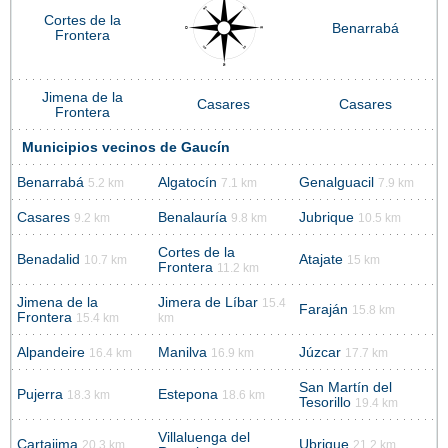
Cortes de la
Benarrabá
Frontera
Jimena de la
Casares
Casares
Frontera
Municipios vecinos de Gaucín
Benarrabá
Algatocín
Genalguacil
5.2 km
7.1 km
7.9 km
Casares
Benalauría
Jubrique
9.2 km
9.8 km
10.5 km
Cortes de la
Benadalid
Atajate
10.7 km
15 km
Frontera
11.2 km
Jimena de la
Jimera de Líbar
15.4
Faraján
15.8 km
Frontera
15.4 km
km
Alpandeire
Manilva
Júzcar
16.4 km
16.9 km
17.7 km
San Martín del
Pujerra
Estepona
18.3 km
18.6 km
Tesorillo
19.4 km
Villaluenga del
Cartajima
Ubrique
20.3 km
21.2 km