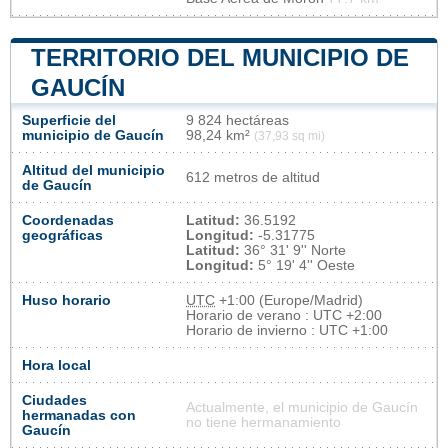
TERRITORIO DEL MUNICIPIO DE
GAUCÍN
Superficie del
9 824 hectáreas
municipio de Gaucín
98,24 km²
(37,93 sq mi)
Altitud del municipio
612 metros de altitud
de Gaucín
Coordenadas
Latitud:
36.5192
geográficas
Longitud:
-5.31775
Latitud:
36° 31' 9'' Norte
Longitud:
5° 19' 4'' Oeste
Huso horario
UTC
+1:00 (Europe/Madrid)
Horario de verano : UTC +2:00
Horario de invierno : UTC +1:00
Hora local
Ciudades
Actualmente, el municipio de Gaucín
hermanadas con
no tiene hermanamiento
Gaucín