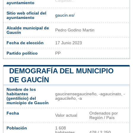
Cargando...
ayuntamiento
Sitio web oficial del
gaucin.es/
ayuntamiento
Alcalde municipal de
Pedro Godino Martin
Gaucín
Fecha de elección
17 Junio 2023
Partido político
PP
DEMOGRAFÍA DEL MUNICIPIO
DE GAUCÍN
Nombre de los
habitantes
gaucinensegaucineño, -agaucinato, -
(gentilicio) del
agaucileño, -a
municipio de Gaucín
Fecha
Ordenados por
Valor actual
Región / País
Población
1 608
habitantes
478 / 2 250