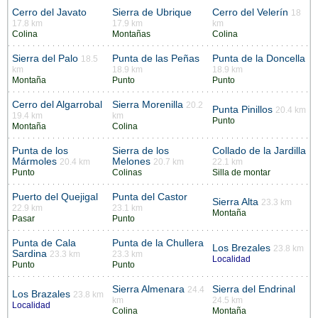
Cerro del Javato
Sierra de Ubrique
Cerro del Velerín
18
17.8 km
17.9 km
km
Colina
Montañas
Colina
Sierra del Palo
Punta de las Peñas
Punta de la Doncella
18.5
km
18.9 km
18.9 km
Montaña
Punto
Punto
Cerro del Algarrobal
Sierra Morenilla
20.2
Punta Pinillos
20.4 km
19.4 km
km
Punto
Montaña
Colina
Punta de los
Sierra de los
Collado de la Jardilla
Mármoles
Melones
20.4 km
20.7 km
22.1 km
Punto
Colinas
Silla de montar
Puerto del Quejigal
Punta del Castor
Sierra Alta
23.3 km
22.9 km
23.1 km
Montaña
Pasar
Punto
Punta de Cala
Punta de la Chullera
Los Brezales
23.8 km
Sardina
23.3 km
23.3 km
Localidad
Punto
Punto
Sierra Almenara
Sierra del Endrinal
24.4
Los Brazales
23.8 km
km
24.5 km
Localidad
Colina
Montaña