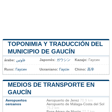
TOPONIMIA Y TRADUCCIÓN DEL
MUNICIPIO DE GAUCÍN
Japonés:
ガウシン
Kazajo:
Гаусин
árabe:
غاوثين
Ruso:
Гаусин
Ucraniano:
Гаусін
Chino:
高辛
MEDIOS DE TRANSPORTE EN
GAUCÍN
Aeropuertos
Aeropuerto de Jerez
70.9 km
cercanos
Aeropuerto de Málaga-Costa del Sol
75.2 km
Base Aérea de Morón
77.7 km