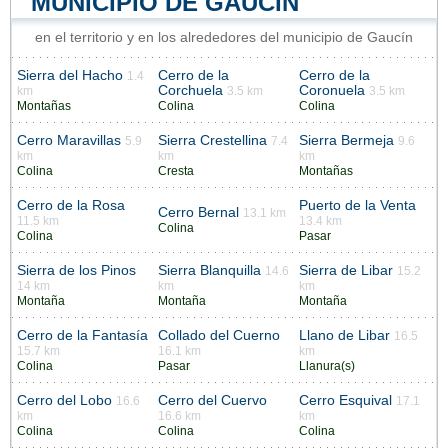
MUNICIPIO DE GAUCÍN
en el territorio y en los alrededores del municipio de Gaucín
Sierra del Hacho
Cerro de la
Cerro de la
1.4
Corchuela
Coronuela
km
3.5 km
3.5 km
Montañas
Colina
Colina
Cerro Maravillas
Sierra Crestellina
Sierra Bermeja
5.9
7.4
9.6
km
km
km
Colina
Cresta
Montañas
Cerro de la Rosa
Puerto de la Venta
Cerro Bernal
13.1 km
11.5 km
13.4 km
Colina
Colina
Pasar
Sierra de los Pinos
Sierra Blanquilla
Sierra de Libar
14.6
15.2
14 km
km
km
Montaña
Montaña
Montaña
Cerro de la Fantasía
Collado del Cuerno
Llano de Libar
16.5
15.7 km
16.1 km
km
Colina
Pasar
Llanura(s)
Cerro del Lobo
Cerro del Cuervo
Cerro Esquival
16.6
17.1
km
16.6 km
km
Colina
Colina
Colina