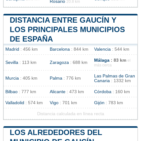
Rosario
20.8 km
DISTANCIA ENTRE GAUCÍN Y
LOS PRINCIPALES MUNICIPIOS
DE ESPAÑA
Madrid
: 456 km
Barcelona
: 844 km
Valencia
: 544 km
Málaga
: 83 km
el
Sevilla
: 113 km
Zaragoza
: 688 km
más cerca
Las Palmas de Gran
Murcia
: 405 km
Palma
: 776 km
Canaria
: 1332 km
Bilbao
: 777 km
Alicante
: 473 km
Córdoba
: 160 km
Valladolid
: 574 km
Vigo
: 701 km
Gijón
: 783 km
Distancia calculada en línea recta
LOS ALREDEDORES DEL