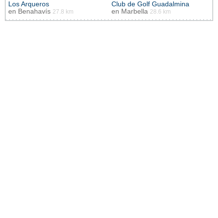
Los Arqueros
Club de Golf Guadalmina
en
Benahavís
en
Marbella
27.8 km
28.6 km