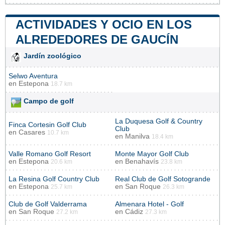
ACTIVIDADES Y OCIO EN LOS
ALREDEDORES DE GAUCÍN
Jardín zoológico
Selwo Aventura
en
Estepona
18.7 km
Campo de golf
La Duquesa Golf & Country
Finca Cortesin Golf Club
Club
en
Casares
10.7 km
en
Manilva
18.4 km
Valle Romano Golf Resort
Monte Mayor Golf Club
en
Estepona
en
Benahavís
20.6 km
23.8 km
La Resina Golf Country Club
Real Club de Golf Sotogrande
en
Estepona
en
San Roque
25.7 km
26.3 km
Club de Golf Valderrama
Almenara Hotel - Golf
en
San Roque
en
Cádiz
27.2 km
27.3 km