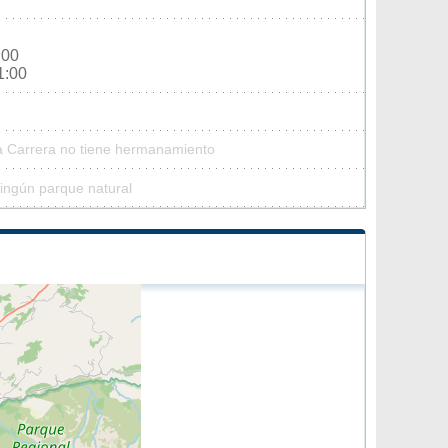
:00
1:00
La Carrera no tiene hermanamiento
ingún parque natural