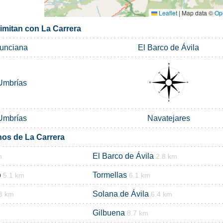
Leaflet
|
Map data ©
Op
limitan con La Carrera
unciana
El Barco de Ávila
Umbrías
Umbrías
Navatejares
nos de La Carrera
El Barco de Ávila
m
2.8 km
o
Tormellas
5.1 km
6.1 km
Solana de Ávila
3 km
6.4 km
Gilbuena
8.7 km