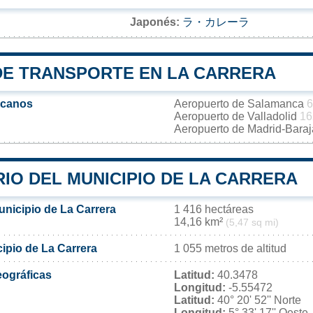
Japonés:
ラ・カレーラ
DE TRANSPORTE EN LA CARRERA
rcanos
Aeropuerto de Salamanca
6
Aeropuerto de Valladolid
16
Aeropuerto de Madrid-Bara
IO DEL MUNICIPIO DE LA CARRERA
unicipio de La Carrera
1 416 hectáreas
14,16 km²
(5,47 sq mi)
cipio de La Carrera
1 055 metros de altitud
ográficas
Latitud:
40.3478
Longitud:
-5.55472
Latitud:
40° 20' 52'' Norte
Longitud:
5° 33' 17'' Oeste