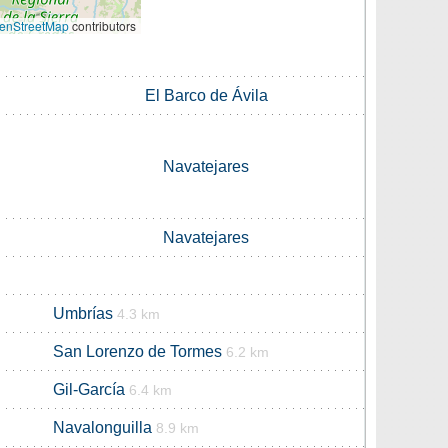
enStreetMap
contributors
El Barco de Ávila
Navatejares
Navatejares
Umbrías
4.3 km
San Lorenzo de Tormes
6.2 km
Gil-García
6.4 km
Navalonguilla
8.9 km