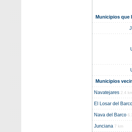
Municipios que 
J
Municipios veci
Navatejares
2.4 k
El Losar del Barc
Nava del Barco
6.
Junciana
7 km