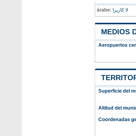
árabe:
لا كاريرا
MEDIOS 
Aeropuertos ce
TERRITOR
Superficie del m
Altitud del muni
Coordenadas ge