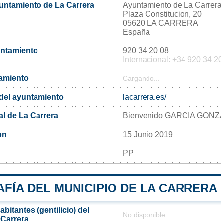
yuntamiento de La Carrera
Ayuntamiento de La Carrer
Plaza Constitucion, 20
05620 LA CARRERA
España
untamiento
920 34 20 08
Internacional: +34 920 34 2
tamiento
Cargando...
l del ayuntamiento
lacarrera.es/
al de La Carrera
Bienvenido GARCIA GON
ón
15 Junio 2019
PP
FÍA DEL MUNICIPIO DE LA CARRERA
bitantes (gentilicio) del
No disponible
 Carrera