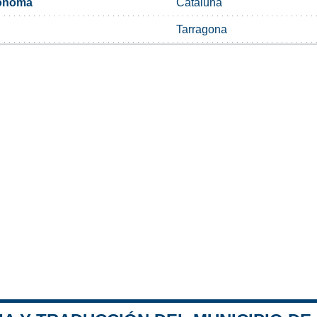
ónoma
Cataluña
Tarragona