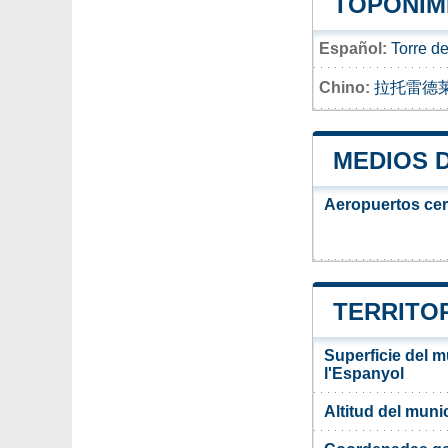
TOPONIMI
Español:
Torre d
Chino:
拉托雷德
MEDIOS 
Aeropuertos ce
TERRITOR
Superficie del m
l'Espanyol
Altitud del muni