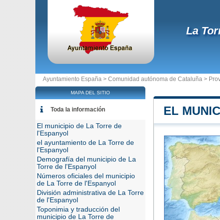
La Tor
Ayuntamiento España >
Comunidad autónoma de Cataluña
>
Pro
MAPA DEL SITIO
EL MUNIC
Toda la información
El municipio de La Torre de
l'Espanyol
el ayuntamiento de La Torre de
l'Espanyol
Demografía del municipio de La
Torre de l'Espanyol
Números oficiales del municipio
de La Torre de l'Espanyol
División administrativa de La Torre
de l'Espanyol
Toponimia y traducción del
municipio de La Torre de