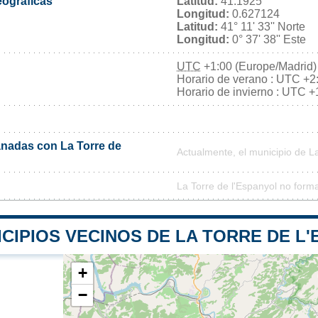
ográficas
Latitud:
41.1925
Longitud:
0.627124
Latitud:
41° 11' 33'' Norte
Longitud:
0° 37' 38'' Este
UTC
+1:00 (Europe/Madrid)
Horario de verano : UTC +2
Horario de invierno : UTC +
nadas con La Torre de
Actualmente, el municipio de L
La Torre de l'Espanyol no form
CIPIOS VECINOS DE LA TORRE DE L
+
−