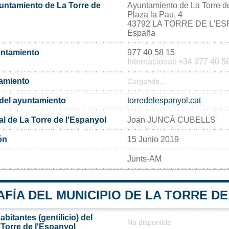
yuntamiento de La Torre de
Ayuntamiento de La Torre d
Plaza la Pau, 4
43792 LA TORRE DE L'E
España
untamiento
977 40 58 15
Internacional: +34 977 40 5
tamiento
Cargando...
l del ayuntamiento
torredelespanyol.cat
l de La Torre de l'Espanyol
Joan JUNCÀ CUBELLS
ón
15 Junio 2019
Junts-AM
FÍA DEL MUNICIPIO DE LA TORRE DE
bitantes (gentilicio) del
No disponible
 Torre de l'Espanyol