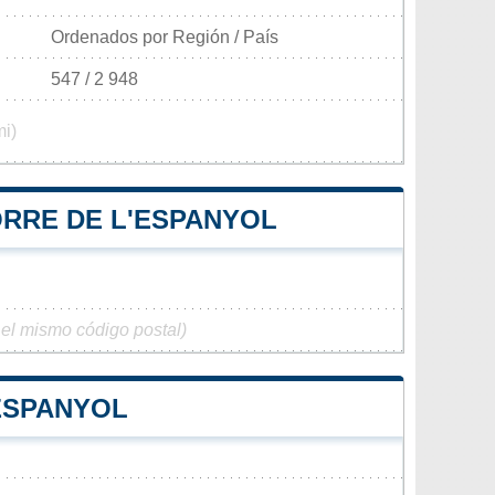
Ordenados por Región / País
547 / 2 948
mi)
ORRE DE L'ESPANYOL
 el mismo código postal)
'ESPANYOL