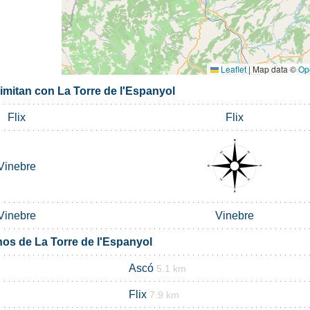
Leaflet
|
Map data ©
Op
imitan con La Torre de l'Espanyol
Flix
Flix
Vinebre
Vinebre
Vinebre
nos de La Torre de l'Espanyol
Ascó
5.1 km
Flix
7.9 km