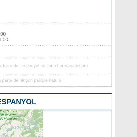
:00
1:00
a Torre de l'Espanyol no tiene hermanamiento
a parte de ningún parque natural
'ESPANYOL