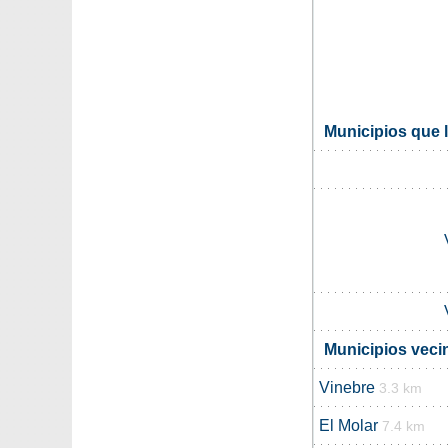
Municipios que l
Municipios veci
Vinebre
3.3 km
El Molar
7.4 km