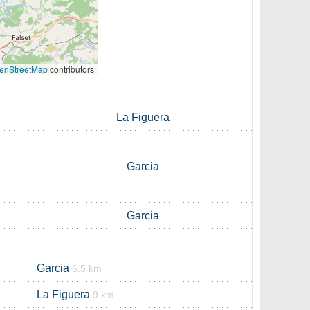
enStreetMap
contributors
La Figuera
Garcia
Garcia
Garcia
6.5 km
La Figuera
9 km