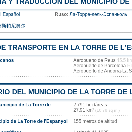
A Y TRADUCCIÓN DEL MUNICIPIO DE
el Español
Ruso:
Ла-Торре-дель-Эспаньоль
莱斯帕尼奥尔
DE TRANSPORTE EN LA TORRE DE L'
rcanos
Aeropuerto de Reus
45.5 k
Aeropuerto de Barcelona-El
Aeropuerto de Andorra-La 
IO DEL MUNICIPIO DE LA TORRE DE
unicipio de La Torre de
2 791 hectáreas
27,91 km²
(10,78 sq mi)
cipio de La Torre de l'Espanyol
155 metros de altitud