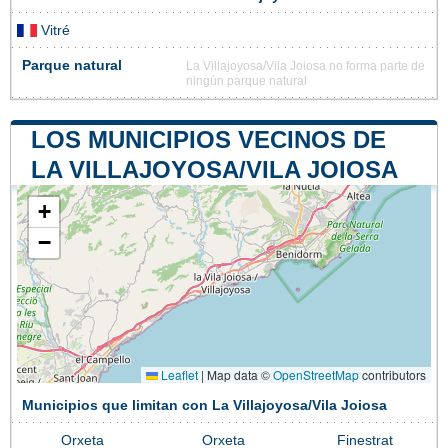
Vitré
Parque natural
La Villajoyosa/Vila Joiosa no forma parte de
ningún parque natural
LOS MUNICIPIOS VECINOS DE
LA VILLAJOYOSA/VILA JOIOSA
+
−
Leaflet
|
Map data ©
OpenStreetMap
contributors
Municipios que limitan con La Villajoyosa/Vila Joiosa
Orxeta
Orxeta
Finestrat