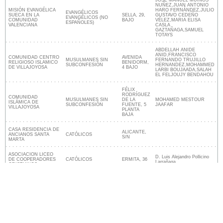
NUÑEZ,JUAN ANTONIO
MISIÓN EVANGÉLICA
HARO FERNÁNDEZ,JULIO
EVANGÉLICOS
SUECA EN LA
SELLA, 29,
GUSTAVO CEDEÑO
EVANGÉLICOS (NO
COMUNIDAD
BAJO
VÉLEZ,MARIA ELISA
ESPAÑOLES)
VALENCIANA
CASLA
GAZTAÑAGA,SAMUEL
TOTAYS
ABDELLAH ANIDE
ANID,FRANCISCO
COMUNIDAD CENTRO
AVENIDA
MUSULMANES SIN
FERNANDO TRUJILLO
RELIGIOSO ISLAMICO
BENIDORM,
SUBCONFESIÓN
HERNANDEZ,MOHAMMED
DE VILLAJOYOSA
4 BAJO
LARBI BOUJAADA,SALAH
EL FELJOUJY BENDAHOU
FÉLIX
RODRÍGUEZ
COMUNIDAD
MUSULMANES SIN
DE LA
MOHAMED MESTOUR
ISLÁMICA DE
SUBCONFESIÓN
FUENTE, 5
JAAFAR
VILLAJOYOSA
PLANTA
BAJA
CASA RESIDENCIA DE
ALICANTE,
ANCIANOS SANTA
CATÓLICOS
S/N
MARTA
ASOCIACION LICEO
D. Luis Alejandro Pollicino
DE COOPERADORES
CATÓLICOS
ERMITA, 36
Larrañaga
CRISTIANOS
Lugares religiosos cerca de La
Villajoyosa/Vila Joiosa