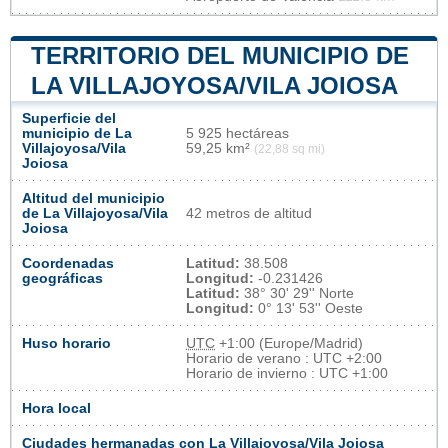
TERRITORIO DEL MUNICIPIO DE
LA VILLAJOYOSA/VILA JOIOSA
Superficie del
municipio de La
5 925 hectáreas
Villajoyosa/Vila
59,25 km²
(22,88 sq mi)
Joiosa
Altitud del municipio
de La Villajoyosa/Vila
42 metros de altitud
Joiosa
Coordenadas
Latitud:
38.508
geográficas
Longitud:
-0.231426
Latitud:
38° 30' 29'' Norte
Longitud:
0° 13' 53'' Oeste
Huso horario
UTC
+1:00 (Europe/Madrid)
Horario de verano : UTC +2:00
Horario de invierno : UTC +1:00
Hora local
Ciudades hermanadas con La Villajoyosa/Vila Joiosa