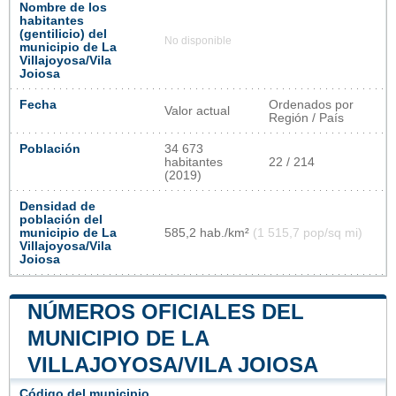
Nombre de los
habitantes
(gentilicio) del
No disponible
municipio de La
Villajoyosa/Vila
Joiosa
Fecha
Ordenados por
Valor actual
Región / País
Población
34 673
habitantes
22 / 214
(2019)
Densidad de
población del
municipio de La
585,2 hab./km²
(1 515,7 pop/sq mi)
Villajoyosa/Vila
Joiosa
NÚMEROS OFICIALES DEL
MUNICIPIO DE LA
VILLAJOYOSA/VILA JOIOSA
Código del municipio