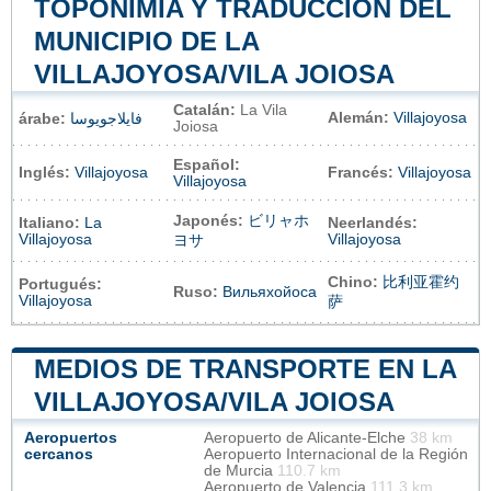
TOPONIMIA Y TRADUCCIÓN DEL
MUNICIPIO DE LA
VILLAJOYOSA/VILA JOIOSA
Catalán:
La Vila
Alemán:
Villajoyosa
árabe:
فايلاجويوسا
Joiosa
Español:
Inglés:
Villajoyosa
Francés:
Villajoyosa
Villajoyosa
Japonés:
ビリャホ
Italiano:
La
Neerlandés:
Villajoyosa
Villajoyosa
ヨサ
Chino:
比利亚霍约
Portugués:
Ruso:
Вильяхойоса
Villajoyosa
萨
MEDIOS DE TRANSPORTE EN LA
VILLAJOYOSA/VILA JOIOSA
Aeropuertos
Aeropuerto de Alicante-Elche
38 km
cercanos
Aeropuerto Internacional de la Región
de Murcia
110.7 km
Aeropuerto de Valencia
111.3 km