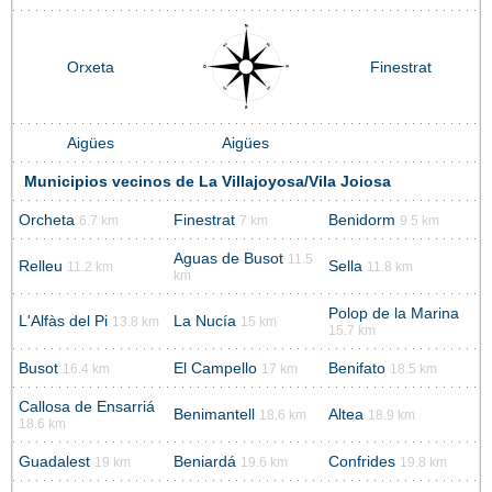
Orxeta
Finestrat
Aigües
Aigües
Municipios vecinos de La Villajoyosa/Vila Joiosa
Orcheta
Finestrat
Benidorm
6.7 km
7 km
9.5 km
Aguas de Busot
11.5
Relleu
Sella
11.2 km
11.8 km
km
Polop de la Marina
L'Alfàs del Pi
La Nucía
13.8 km
15 km
15.7 km
Busot
El Campello
Benifato
16.4 km
17 km
18.5 km
Callosa de Ensarriá
Benimantell
Altea
18.6 km
18.9 km
18.6 km
Guadalest
Beniardá
Confrides
19 km
19.6 km
19.8 km