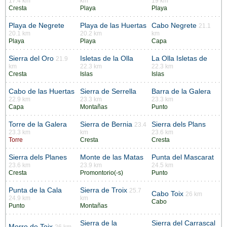
17.4 km
km
19 km
Cresta
Playa
Playa
Playa de Negrete
Playa de las Huertas
Cabo Negrete
21.1
20.1 km
20.2 km
km
Playa
Playa
Capa
Sierra del Oro
Isletas de la Olla
La Olla Isletas de
21.9
km
22.3 km
22.3 km
Cresta
Islas
Islas
Cabo de las Huertas
Sierra de Serrella
Barra de la Galera
22.9 km
23.3 km
23.3 km
Capa
Montañas
Punto
Torre de la Galera
Sierra de Bernia
Sierra dels Plans
23.4
23.3 km
km
23.6 km
Torre
Cresta
Cresta
Sierra dels Planes
Monte de las Matas
Punta del Mascarat
23.6 km
23.9 km
24.5 km
Cresta
Promontorio(-s)
Punto
Punta de la Cala
Sierra de Troix
25.7
Cabo Toix
26 km
24.9 km
km
Cabo
Punto
Montañas
Sierra de la
Sierra del Carrascal
Morro de Toix
26 km