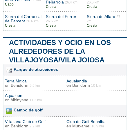
Peñarroja
26.4 km
26.6 km
Cabo
Cresta
Cresta
Sierra del Carrascal
Sierra del Ferrer
Sierra de Alfaro
27
de Parcent
26.6 km
26.6 km
km
Cresta
Cresta
Cresta
ACTIVIDADES Y OCIO EN LOS
ALREDEDORES DE LA
VILLAJOYOSA/VILA JOIOSA
Parque de atracciones
Terra Mítica
Aqualandia
en
Benidorm
en
Benidorm
9.5 km
10 km
Aqualeon
en
Albinyana
11.2 km
Campo de golf
Villaitana Club de Golf
Club de Golf Bonalba
en
Benidorm
en
Mutxamel
9.2 km
18.9 km