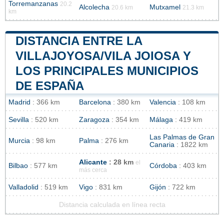
Torremanzanas
20.2
Alcolecha
Mutxamel
20.6 km
21.3 km
km
DISTANCIA ENTRE LA
VILLAJOYOSA/VILA JOIOSA Y
LOS PRINCIPALES MUNICIPIOS
DE ESPAÑA
Madrid
: 366 km
Barcelona
: 380 km
Valencia
: 108 km
Sevilla
: 520 km
Zaragoza
: 354 km
Málaga
: 419 km
Las Palmas de Gran
Murcia
: 98 km
Palma
: 276 km
Canaria
: 1822 km
Alicante
: 28 km
el
Bilbao
: 577 km
Córdoba
: 403 km
más cerca
Valladolid
: 519 km
Vigo
: 831 km
Gijón
: 722 km
Distancia calculada en línea recta