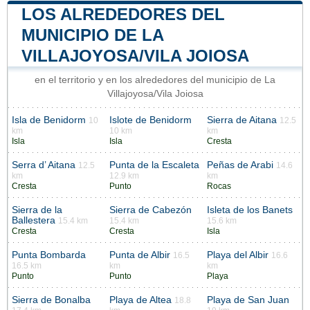
LOS ALREDEDORES DEL
MUNICIPIO DE LA
VILLAJOYOSA/VILA JOIOSA
en el territorio y en los alrededores del municipio de La
Villajoyosa/Vila Joiosa
Isla de Benidorm
Islote de Benidorm
Sierra de Aitana
10
12.5
km
10 km
km
Isla
Isla
Cresta
Serra d’ Aitana
Punta de la Escaleta
Peñas de Arabi
12.5
14.6
km
12.9 km
km
Cresta
Punto
Rocas
Sierra de la
Sierra de Cabezón
Isleta de los Banets
Ballestera
15.4 km
15.4 km
15.6 km
Cresta
Cresta
Isla
Punta Bombarda
Punta de Albir
Playa del Albir
16.5
16.6
16.5 km
km
km
Punto
Punto
Playa
Sierra de Bonalba
Playa de Altea
Playa de San Juan
18.8