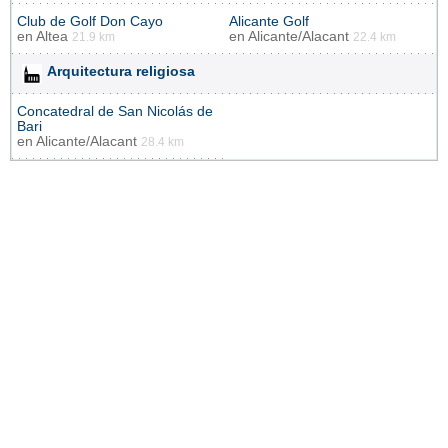
Club de Golf Don Cayo
Alicante Golf
en
Altea
en
Alicante/Alacant
21.9 km
22.4 km
Arquitectura religiosa
Concatedral de San Nicolás de
Bari
en
Alicante/Alacant
28.4 km