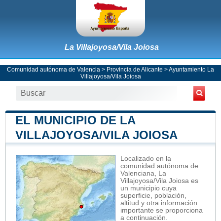
La Villajoyosa/Vila Joiosa
Comunidad autónoma de Valencia
>
Provincia de Alicante
>
Ayuntamiento La
Villajoyosa/Vila Joiosa
EL MUNICIPIO DE LA
VILLAJOYOSA/VILA JOIOSA
Localizado en la
comunidad autónoma de
Valenciana, La
Villajoyosa/Vila Joiosa es
un municipio cuya
superficie, población,
altitud y otra información
importante se proporciona
a continuación.