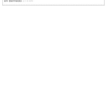
en
Bernedo
27.6 km