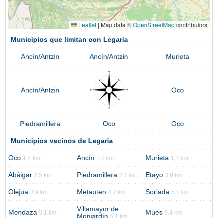
Leaflet
|
Map data ©
OpenStreetMap
contributors
Municipios que limitan con Legaria
Ancín/Antzin
Ancín/Antzin
Murieta
Ancín/Antzin
Oco
Piedramillera
Oco
Oco
Municipios vecinos de Legaria
Oco
Ancín
Murieta
1.4 km
1.7 km
1.7 km
Abáigar
Piedramillera
Etayo
2.5 km
3.1 km
3.8 km
Olejua
Metauten
Sorlada
3.9 km
4.7 km
5.1 km
Villamayor de
Mendaza
Mués
5.1 km
6.4 km
Monjardín
6.1 km