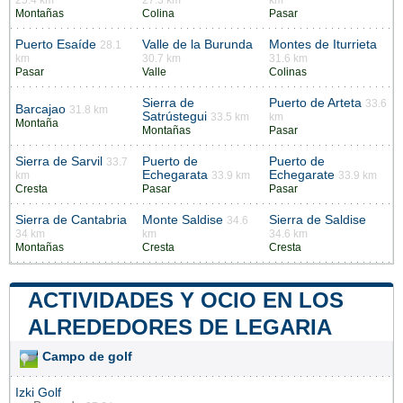
25.4 km
27.3 km
km
Montañas
Colina
Pasar
Puerto Esaíde
Valle de la Burunda
Montes de Iturrieta
28.1
km
30.7 km
31.6 km
Pasar
Valle
Colinas
Sierra de
Puerto de Arteta
33.6
Barcajao
31.8 km
Satrústegui
33.5 km
km
Montaña
Montañas
Pasar
Sierra de Sarvil
Puerto de
Puerto de
33.7
Echegarata
Echegarate
km
33.9 km
33.9 km
Cresta
Pasar
Pasar
Sierra de Cantabria
Monte Saldise
Sierra de Saldise
34.6
34 km
km
34.6 km
Montañas
Cresta
Cresta
ACTIVIDADES Y OCIO EN LOS
ALREDEDORES DE LEGARIA
Campo de golf
Izki Golf