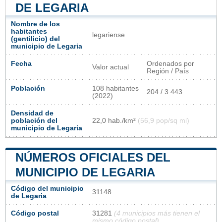
DE LEGARIA
Nombre de los
habitantes
legariense
(gentilicio) del
municipio de Legaria
Fecha
Ordenados por
Valor actual
Región / País
Población
108 habitantes
204 / 3 443
(2022)
Densidad de
población del
22,0 hab./km²
(56,9 pop/sq mi)
municipio de Legaria
NÚMEROS OFICIALES DEL
MUNICIPIO DE LEGARIA
Código del municipio
31148
de Legaria
Código postal
31281
(4 municipios más tienen el
mismo código postal)