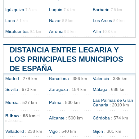
Igúzquiza
Luquin
Barbarin
7.3 km
7.4 km
7.8 km
Lana
Nazar
Los Arcos
8.1 km
8.8 km
8.9 km
Mirafuentes
Arróniz
Allín
9.1 km
9.5 km
10.3 km
DISTANCIA ENTRE LEGARIA Y
LOS PRINCIPALES MUNICIPIOS
DE ESPAÑA
Madrid
: 279 km
Barcelona
: 386 km
Valencia
: 385 km
Sevilla
: 670 km
Zaragoza
: 154 km
Málaga
: 688 km
Las Palmas de Gran
Murcia
: 527 km
Palma
: 530 km
Canaria
: 2010 km
Bilbao
: 93 km
el
Alicante
: 500 km
Córdoba
: 574 km
más cerca
Valladolid
: 238 km
Vigo
: 540 km
Gijón
: 301 km