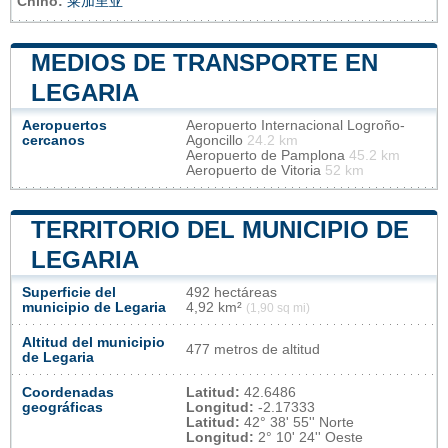
Chino:
莱加里亚
MEDIOS DE TRANSPORTE EN
LEGARIA
Aeropuertos
Aeropuerto Internacional Logroño-
cercanos
Agoncillo
24.2 km
Aeropuerto de Pamplona
45.2 km
Aeropuerto de Vitoria
52 km
TERRITORIO DEL MUNICIPIO DE
LEGARIA
Superficie del
492 hectáreas
municipio de Legaria
4,92 km²
(1,90 sq mi)
Altitud del municipio
477 metros de altitud
de Legaria
Coordenadas
Latitud:
42.6486
geográficas
Longitud:
-2.17333
Latitud:
42° 38' 55'' Norte
Longitud:
2° 10' 24'' Oeste