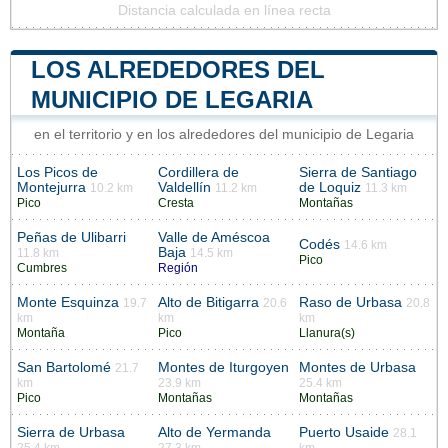
Distancia calculada en línea recta
LOS ALREDEDORES DEL
MUNICIPIO DE LEGARIA
en el territorio y en los alrededores del municipio de Legaria
Los Picos de
Cordillera de
Sierra de Santiago
Montejurra
Valdellín
de Loquiz
10.2 km
11.2 km
11.3 km
Pico
Cresta
Montañas
Peñas de Ulibarri
Valle de Améscoa
Codés
14.6 km
Baja
11.8 km
14.5 km
Pico
Cumbres
Región
Monte Esquinza
Alto de Bitigarra
Raso de Urbasa
19.7
20.6
20.8
km
km
km
Montaña
Pico
Llanura(s)
San Bartolomé
Montes de Iturgoyen
Montes de Urbasa
21.7
km
23.9 km
25.4 km
Pico
Montañas
Montañas
Sierra de Urbasa
Alto de Yermanda
Puerto Usaide
28.1