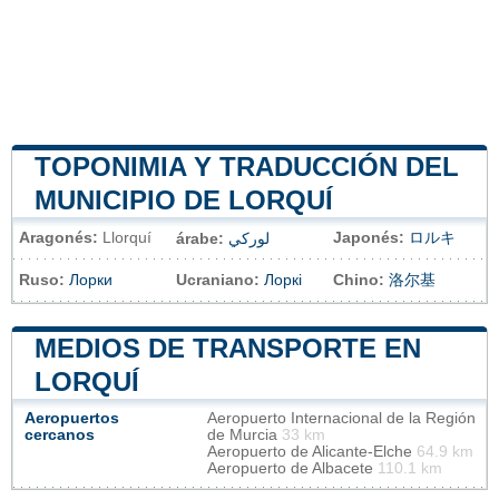
TOPONIMIA Y TRADUCCIÓN DEL
MUNICIPIO DE LORQUÍ
Aragonés:
Llorquí
Japonés:
ロルキ
árabe:
لوركي
Ruso:
Лорки
Ucraniano:
Лоркі
Chino:
洛尔基
MEDIOS DE TRANSPORTE EN
LORQUÍ
Aeropuertos
Aeropuerto Internacional de la Región
cercanos
de Murcia
33 km
Aeropuerto de Alicante-Elche
64.9 km
Aeropuerto de Albacete
110.1 km