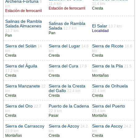
Archena-Fortuna
6
11.4 km
11.4 km
km
Estación de ferrocarril
Cresta
Estación de ferrocarril
Salinas de Rambla
Salinas de Rambla
Salada Almacenes
El Salar
13.7 km
Salada
12.7 km
12.7 km
Localidad
Pan
Pan
Sierra del Solán
Sierra del Lugar
Sierra de Ricote
14
14.6
16.6
km
km
km
Cresta
Cresta
Cresta
Sierra del Águila
Sierra del Cura
Sierra de la Pila
17.9
21.5
17.2 km
km
km
Cresta
Cresta
Montañas
Sierra Manzanete
Sierra de la Cresta
Sierra de Orihuela
22
del Gallo
km
22.4 km
22.4 km
Cresta
Cresta
Cresta
Sierra del Oro
Puerto de la Cadena
Sierra del Puerto
22.7
km
22.9 km
23.4 km
Cresta
Pasar
Montaña
Sierra de Carrascoy
Sierra de Azcoy
Sierra de Ascoy
24.2
24.2
23.9 km
km
km
Montañas
Cresta
Cresta