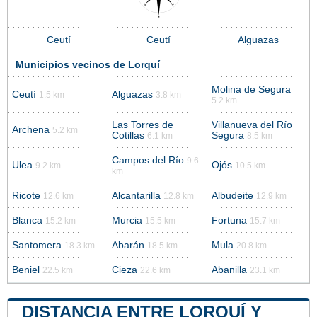
Ceutí
Ceutí
Alguazas
Municipios vecinos de Lorquí
Molina de Segura
Ceutí
Alguazas
1.5 km
3.8 km
5.2 km
Las Torres de
Villanueva del Río
Archena
5.2 km
Cotillas
Segura
6.1 km
8.5 km
Campos del Río
9.6
Ulea
Ojós
9.2 km
10.5 km
km
Ricote
Alcantarilla
Albudeite
12.6 km
12.8 km
12.9 km
Blanca
Murcia
Fortuna
15.2 km
15.5 km
15.7 km
Santomera
Abarán
Mula
18.3 km
18.5 km
20.8 km
Beniel
Cieza
Abanilla
22.5 km
22.6 km
23.1 km
DISTANCIA ENTRE LORQUÍ Y