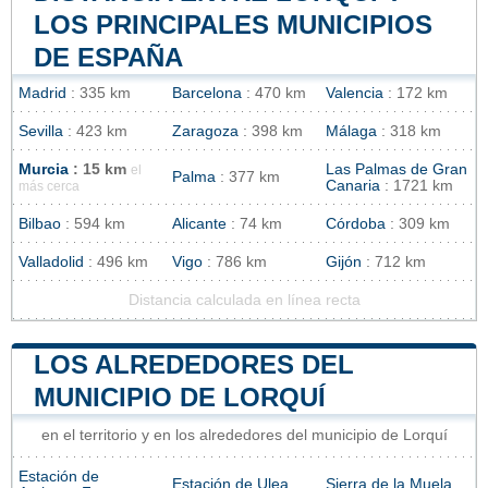
LOS PRINCIPALES MUNICIPIOS
DE ESPAÑA
Madrid
: 335 km
Barcelona
: 470 km
Valencia
: 172 km
Sevilla
: 423 km
Zaragoza
: 398 km
Málaga
: 318 km
Murcia
: 15 km
Las Palmas de Gran
el
Palma
: 377 km
Canaria
: 1721 km
más cerca
Bilbao
: 594 km
Alicante
: 74 km
Córdoba
: 309 km
Valladolid
: 496 km
Vigo
: 786 km
Gijón
: 712 km
Distancia calculada en línea recta
LOS ALREDEDORES DEL
MUNICIPIO DE LORQUÍ
en el territorio y en los alrededores del municipio de Lorquí
Estación de
Estación de Ulea
Sierra de la Muela