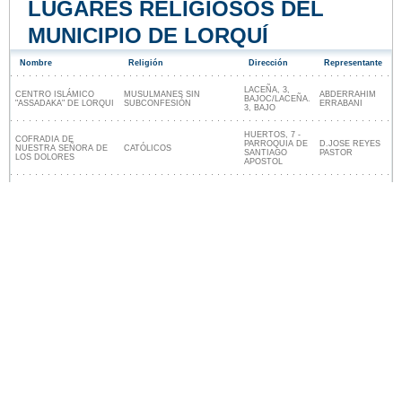
LUGARES RELIGIOSOS DEL
MUNICIPIO DE LORQUÍ
Nombre
Religión
Dirección
Representante
LACEÑA, 3,
CENTRO ISLÁMICO
MUSULMANES SIN
ABDERRAHIM
BAJOC/LACEÑA.
"ASSADAKA" DE LORQUI
SUBCONFESIÓN
ERRABANI
3, BAJO
HUERTOS, 7 -
COFRADIA DE
PARROQUIA DE
D.JOSE REYES
NUESTRA SEÑORA DE
CATÓLICOS
SANTIAGO
PASTOR
LOS DOLORES
APOSTOL
Lugares religiosos cerca de Lorquí
Nuestro sitio no está afiliado ni patrocinado por
ninguna entidad gubernamental de España. Somos
una empresa independiente enfocada en brindar
información valiosa a los ciudadanos y residentes del
país.
Menciones legales
|
Actualizar los datos
|
Contacto
|
Ciudades y pueblos del mundo
| Copyright © 2026
ayuntamiento-espana.es Todos los derechos
reservados