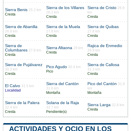
Sierra de los Villares
Sierra de Cristo
26.9
Sierra Benis
25.2 km
26.1 km
km
Cresta
Cresta
Cresta
Sierra de Abanilla
Sierra de la Muela
Sierra de Quibas
26.9 km
27.8 km
27.8 km
Cresta
Cresta
Cresta
Sierra de
Rajica de Enmedio
Sierra Altaona
29 km
Columbares
27.8 km
29.9 km
Cresta
Cresta
Cresta
Sierra de Pujálvarez
Sierra de Callosa
Pico Agudo
30.4 km
30.3 km
31.3 km
Pico
Cresta
Cresta
Sierra del Cantón
Pico del Cantón
31.6
El Calvo
31.5 km
31.6 km
km
Localidad
Montaña
Montaña
Sierra de la Palera
Solana de la Raja
Sierra Larga
32.8 km
32.4 km
32.7 km
Cresta
Cresta
Pendiente(s)
ACTIVIDADES Y OCIO EN LOS