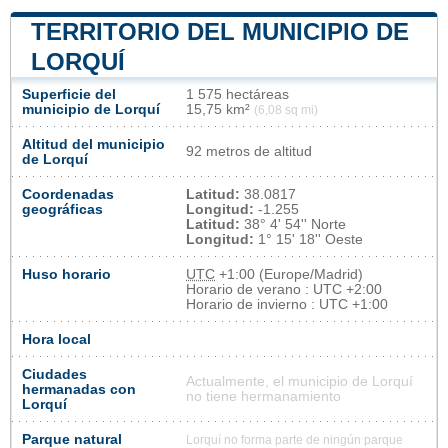
TERRITORIO DEL MUNICIPIO DE
LORQUÍ
Superficie del
1 575 hectáreas
municipio de Lorquí
15,75 km²
(6,08 sq mi)
Altitud del municipio
92 metros de altitud
de Lorquí
Coordenadas
Latitud:
38.0817
geográficas
Longitud:
-1.255
Latitud:
38° 4' 54'' Norte
Longitud:
1° 15' 18'' Oeste
Huso horario
UTC
+1:00 (Europe/Madrid)
Horario de verano : UTC +2:00
Horario de invierno : UTC +1:00
Hora local
Ciudades
Actualmente, el municipio de Lorquí
hermanadas con
no tiene hermanamiento
Lorquí
Parque natural
Lorquí no forma parte de ningún parque