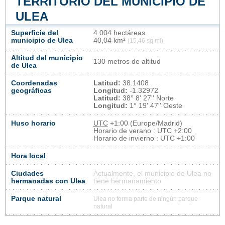
TERRITORIO DEL MUNICIPIO DE
ULEA
Superficie del
4 004 hectáreas
municipio de Ulea
40,04 km²
(15,46 sq mi)
Altitud del municipio
130 metros de altitud
de Ulea
Coordenadas
Latitud:
38.1408
geográficas
Longitud:
-1.32972
Latitud:
38° 8' 27'' Norte
Longitud:
1° 19' 47'' Oeste
Huso horario
UTC
+1:00 (Europe/Madrid)
Horario de verano : UTC +2:00
Horario de invierno : UTC +1:00
Hora local
Ciudades
Actualmente, el municipio de Ulea no
hermanadas con Ulea
tiene hermanamiento
Parque natural
Ulea no forma parte de ningún parque
natural