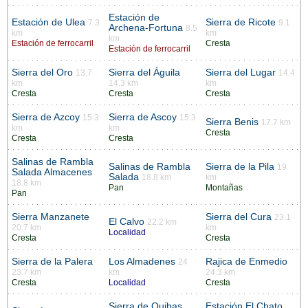
Estación de
Estación de Ulea
Sierra de Ricote
7.3
9.1
Archena-Fortuna
8.5
km
km
km
Estación de ferrocarril
Cresta
Estación de ferrocarril
Sierra del Oro
Sierra del Águila
Sierra del Lugar
13.7
14.4
km
14.3 km
km
Cresta
Cresta
Cresta
Sierra de Azcoy
Sierra de Ascoy
15.3
15.3
Sierra Benis
17.7 km
km
km
Cresta
Cresta
Cresta
Salinas de Rambla
Salinas de Rambla
Sierra de la Pila
19
Salada Almacenes
Salada
18.8 km
km
18.8 km
Pan
Montañas
Pan
Sierra Manzanete
Sierra del Cura
23.1
El Calvo
22.2 km
20.7 km
km
Localidad
Cresta
Cresta
Sierra de la Palera
Los Almadenes
Rajica de Enmedio
24
23.7 km
km
24.3 km
Cresta
Localidad
Cresta
Sierra de Quibas
Estación El Chato