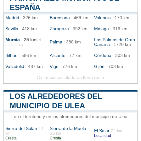
ESPAÑA
Madrid
: 326 km
Barcelona
: 469 km
Valencia
: 170 km
Sevilla
: 418 km
Zaragoza
: 392 km
Málaga
: 316 km
Murcia
: 25 km
Las Palmas de Gran
el
Palma
: 380 km
Canaria
: 1720 km
más cerca
Bilbao
: 586 km
Alicante
: 77 km
Córdoba
: 303 km
Valladolid
: 487 km
Vigo
: 776 km
Gijón
: 703 km
Distancia calculada en línea recta
LOS ALREDEDORES DEL
MUNICIPIO DE ULEA
en el territorio y en los alrededores del municipio de Ulea
Sierra del Solán
Sierra de la Muela
5.1
El Salar
7.1 km
km
6.5 km
Localidad
Cresta
Cresta