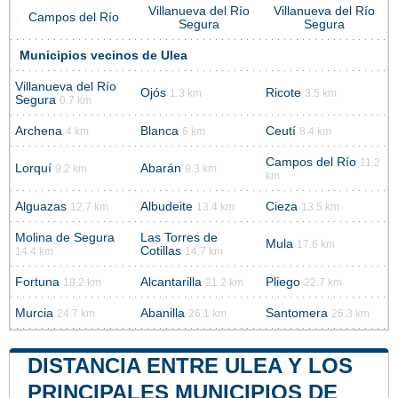
Villanueva del Río
Villanueva del Río
Campos del Río
Segura
Segura
Municipios vecinos de Ulea
Villanueva del Río
Ojós
Ricote
1.3 km
3.5 km
Segura
0.7 km
Archena
Blanca
Ceutí
4 km
6 km
8.4 km
Campos del Río
11.2
Lorquí
Abarán
9.2 km
9.3 km
km
Alguazas
Albudeite
Cieza
12.7 km
13.4 km
13.5 km
Molina de Segura
Las Torres de
Mula
17.6 km
Cotillas
14.4 km
14.7 km
Fortuna
Alcantarilla
Pliego
18.2 km
21.2 km
22.7 km
Murcia
Abanilla
Santomera
24.7 km
26.1 km
26.3 km
DISTANCIA ENTRE ULEA Y LOS
PRINCIPALES MUNICIPIOS DE