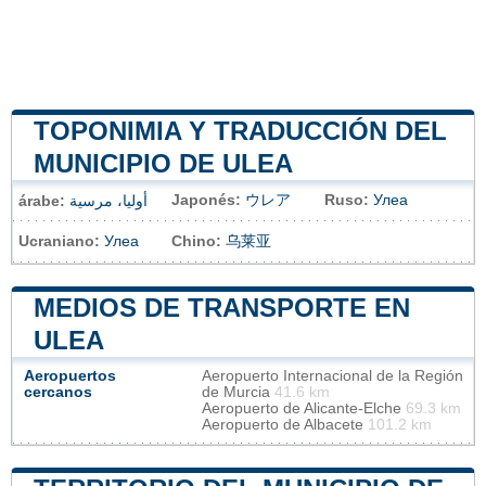
TOPONIMIA Y TRADUCCIÓN DEL
MUNICIPIO DE ULEA
Japonés:
ウレア
Ruso:
Улеа
árabe:
أوليا، مرسية
Ucraniano:
Улеа
Chino:
乌莱亚
MEDIOS DE TRANSPORTE EN
ULEA
Aeropuertos
Aeropuerto Internacional de la Región
cercanos
de Murcia
41.6 km
Aeropuerto de Alicante-Elche
69.3 km
Aeropuerto de Albacete
101.2 km