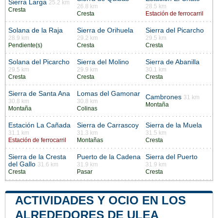
Sierra Larga
25.2 km
26.8 km
28.5 km
Cresta
Cresta
Estación de ferrocarril
Solana de la Raja
Sierra de Orihuela
Sierra del Picarcho
28.9 km
29.2 km
29.5 km
Pendiente(s)
Cresta
Cresta
Solana del Picarcho
Sierra del Molino
Sierra de Abanilla
29.5 km
29.9 km
30.1 km
Cresta
Cresta
Cresta
Sierra de Santa Ana
Lomas del Gamonar
Cambrones
31 km
30.8 km
30.8 km
Montaña
Montaña
Colinas
Estación La Cañada
Sierra de Carrascoy
Sierra de la Muela
31.1 km
31.3 km
31.5 km
Estación de ferrocarril
Montañas
Cresta
Sierra de la Cresta
Puerto de la Cadena
Sierra del Puerto
del Gallo
31.6 km
31.9 km
31.9 km
Cresta
Pasar
Cresta
ACTIVIDADES Y OCIO EN LOS
ALREDEDORES DE ULEA