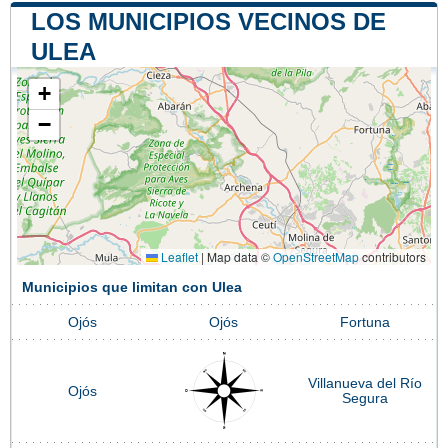
LOS MUNICIPIOS VECINOS DE
ULEA
+
−
Leaflet
|
Map data ©
OpenStreetMap
contributors
Municipios que limitan con Ulea
Ojós
Ojós
Fortuna
Villanueva del Río
Ojós
Segura