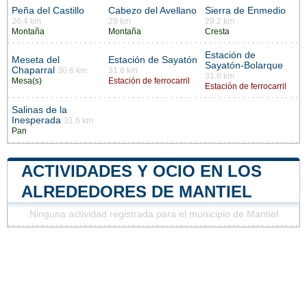
Peña del Castillo
Cabezo del Avellano
Sierra de Enmedio
26.4 km
29 km
29.2 km
Montaña
Montaña
Cresta
Estación de
Meseta del
Estación de Sayatón
Sayatón-Bolarque
Chaparral
30.6 km
31.6 km
31.6 km
Mesa(s)
Estación de ferrocarril
Estación de ferrocarril
Salinas de la
Inesperada
31.6 km
Pan
ACTIVIDADES Y OCIO EN LOS
ALREDEDORES DE MANTIEL
Ninguna actividad registrada para el municipio de Mantiel