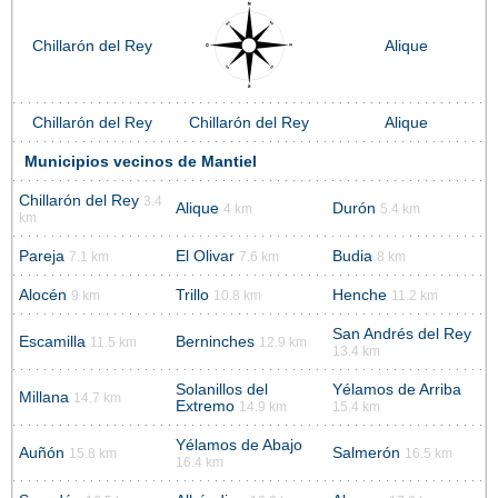
Chillarón del Rey
Alique
Chillarón del Rey
Chillarón del Rey
Alique
Municipios vecinos de Mantiel
Chillarón del Rey
3.4
Alique
Durón
4 km
5.4 km
km
Pareja
El Olivar
Budia
7.1 km
7.6 km
8 km
Alocén
Trillo
Henche
9 km
10.8 km
11.2 km
San Andrés del Rey
Escamilla
Berninches
11.5 km
12.9 km
13.4 km
Solanillos del
Yélamos de Arriba
Millana
14.7 km
Extremo
14.9 km
15.4 km
Yélamos de Abajo
Auñón
Salmerón
15.8 km
16.5 km
16.4 km