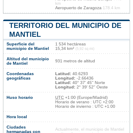
km
Aeropuerto de Zaragoza
178.4 km
TERRITORIO DEL MUNICIPIO DE
MANTIEL
Superficie del
1 534 hectáreas
municipio de Mantiel
15,34 km²
(5,92 sq mi)
Altitud del municipio
931 metros de altitud
de Mantiel
Coordenadas
Latitud:
40.6293
geográficas
Longitud:
-2.66436
Latitud:
40° 37' 45'' Norte
Longitud:
2° 39' 52'' Oeste
Huso horario
UTC
+1:00 (Europe/Madrid)
Horario de verano : UTC +2:00
Horario de invierno : UTC +1:00
Hora local
Ciudades
Actualmente, el municipio de Mantiel
hermanadas con