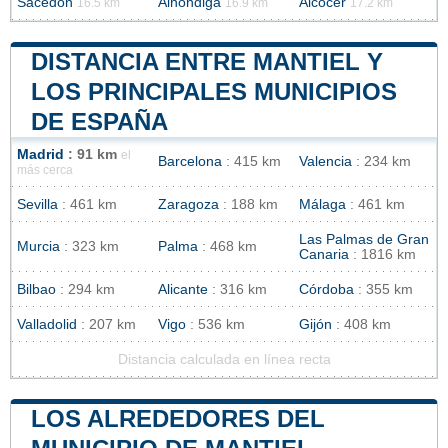
Sacedón
Alhóndiga
Alcocer
16.5 km
16.9 km
17.2 km
DISTANCIA ENTRE MANTIEL Y
LOS PRINCIPALES MUNICIPIOS
DE ESPAÑA
Madrid
: 91 km
el
Barcelona
: 415 km
Valencia
: 234 km
más cerca
Sevilla
: 461 km
Zaragoza
: 188 km
Málaga
: 461 km
Las Palmas de Gran
Murcia
: 323 km
Palma
: 468 km
Canaria
: 1816 km
Bilbao
: 294 km
Alicante
: 316 km
Córdoba
: 355 km
Valladolid
: 207 km
Vigo
: 536 km
Gijón
: 408 km
Distancia calculada en línea recta
LOS ALREDEDORES DEL