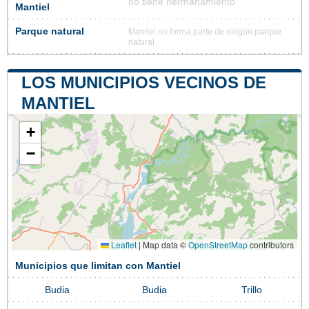
no tiene hermanamiento
Mantiel
Parque natural
Mantiel no forma parte de ningún parque
natural
LOS MUNICIPIOS VECINOS DE
MANTIEL
+
−
Leaflet
|
Map data ©
OpenStreetMap
contributors
Municipios que limitan con Mantiel
Budia
Budia
Trillo