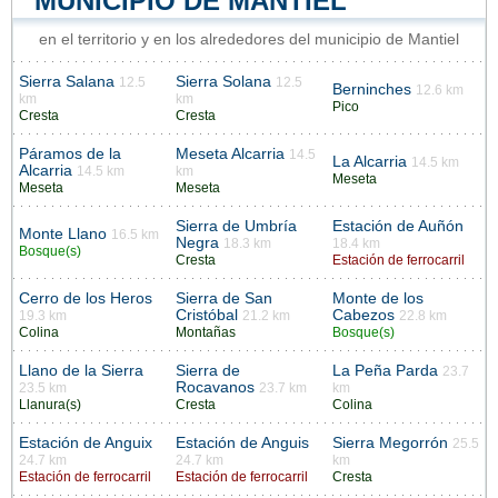
MUNICIPIO DE MANTIEL
en el territorio y en los alrededores del municipio de Mantiel
Sierra Salana
Sierra Solana
12.5
12.5
Berninches
12.6 km
km
km
Pico
Cresta
Cresta
Páramos de la
Meseta Alcarria
14.5
La Alcarria
14.5 km
Alcarria
14.5 km
km
Meseta
Meseta
Meseta
Sierra de Umbría
Estación de Auñón
Monte Llano
16.5 km
Negra
18.3 km
18.4 km
Bosque(s)
Cresta
Estación de ferrocarril
Cerro de los Heros
Sierra de San
Monte de los
Cristóbal
Cabezos
19.3 km
21.2 km
22.8 km
Colina
Montañas
Bosque(s)
Llano de la Sierra
Sierra de
La Peña Parda
23.7
Rocavanos
23.5 km
23.7 km
km
Llanura(s)
Cresta
Colina
Estación de Anguix
Estación de Anguis
Sierra Megorrón
25.5
24.7 km
24.7 km
km
Estación de ferrocarril
Estación de ferrocarril
Cresta