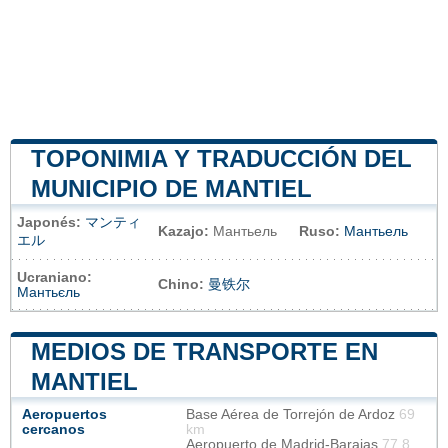
TOPONIMIA Y TRADUCCIÓN DEL
MUNICIPIO DE MANTIEL
Japonés:
マンティ
Kazajo:
Мантьель
Ruso:
Мантьель
エル
Ucraniano:
Chino:
曼铁尔
Мантьєль
MEDIOS DE TRANSPORTE EN
MANTIEL
Aeropuertos
Base Aérea de Torrejón de Ardoz
69
cercanos
km
Aeropuerto de Madrid-Barajas
77.8