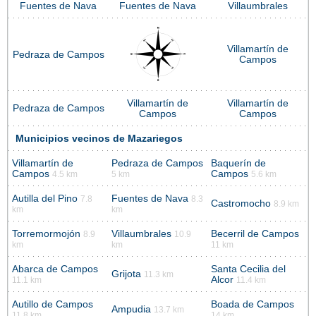
Fuentes de Nava
Fuentes de Nava
Villaumbrales
Villamartín de
Pedraza de Campos
Campos
Villamartín de
Villamartín de
Pedraza de Campos
Campos
Campos
Municipios vecinos de Mazariegos
Villamartín de
Pedraza de Campos
Baquerín de
Campos
Campos
4.5 km
5 km
5.6 km
Autilla del Pino
Fuentes de Nava
7.8
8.3
Castromocho
8.9 km
km
km
Torremormojón
Villaumbrales
Becerril de Campos
8.9
10.9
km
km
11 km
Abarca de Campos
Santa Cecilia del
Grijota
11.3 km
Alcor
11.1 km
11.4 km
Autillo de Campos
Boada de Campos
Ampudia
13.7 km
11.8 km
14 km