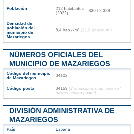
Población
212 habitantes
630 / 3 339
(2022)
Densidad de
población del
8,4 hab./km²
(21,8 pop/sq mi)
municipio de
Mazariegos
NÚMEROS OFICIALES DEL
MUNICIPIO DE MAZARIEGOS
Código del municipio
34102
de Mazariegos
Código postal
34159
(2 municipios más tienen el
mismo código postal)
DIVISIÓN ADMINISTRATIVA DE
MAZARIEGOS
País
España