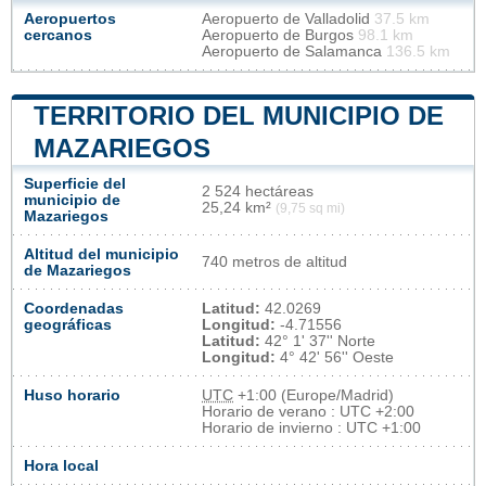
Aeropuertos
Aeropuerto de Valladolid
37.5 km
cercanos
Aeropuerto de Burgos
98.1 km
Aeropuerto de Salamanca
136.5 km
TERRITORIO DEL MUNICIPIO DE
MAZARIEGOS
Superficie del
2 524 hectáreas
municipio de
25,24 km²
(9,75 sq mi)
Mazariegos
Altitud del municipio
740 metros de altitud
de Mazariegos
Coordenadas
Latitud:
42.0269
geográficas
Longitud:
-4.71556
Latitud:
42° 1' 37'' Norte
Longitud:
4° 42' 56'' Oeste
Huso horario
UTC
+1:00 (Europe/Madrid)
Horario de verano : UTC +2:00
Horario de invierno : UTC +1:00
Hora local