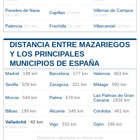
Paredes de Nava
Villerías de Campos
Capillas
14.6 km
14.1 km
14.8 km
Palencia
Frechilla
Villarramiel
15.3 km
16.1 km
16.4 km
DISTANCIA ENTRE MAZARIEGOS
Y LOS PRINCIPALES
MUNICIPIOS DE ESPAÑA
Madrid
: 198 km
Barcelona
: 577 km
Valencia
: 463 km
Sevilla
: 528 km
Zaragoza
: 321 km
Málaga
: 592 km
Las Palmas de Gran
Murcia
: 544 km
Palma
: 678 km
Canaria
: 1826 km
Bilbao
: 199 km
Alicante
: 545 km
Córdoba
: 461 km
Valladolid
: 42 km
Vigo
: 332 km
Gijón
: 186 km
el más cerca
Distancia calculada en línea recta