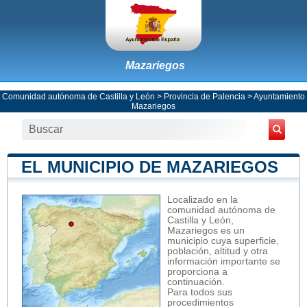
Mazariegos
Comunidad autónoma de Castilla y León
>
Provincia de Palencia
>
Ayuntamiento
Mazariegos
EL MUNICIPIO DE MAZARIEGOS
Localizado en la
comunidad autónoma de
Castilla y León,
Mazariegos es un
municipio cuya superficie,
población, altitud y otra
información importante se
proporciona a
continuación.
Para todos sus
procedimientos