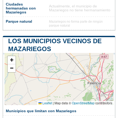
Ciudades
Actualmente, el municipio de
hermanadas con
Mazariegos no tiene hermanamiento
Mazariegos
Parque natural
Mazariegos no forma parte de ningún
parque natural
LOS MUNICIPIOS VECINOS DE
MAZARIEGOS
+
−
Leaflet
|
Map data ©
OpenStreetMap
contributors
Municipios que limitan con Mazariegos