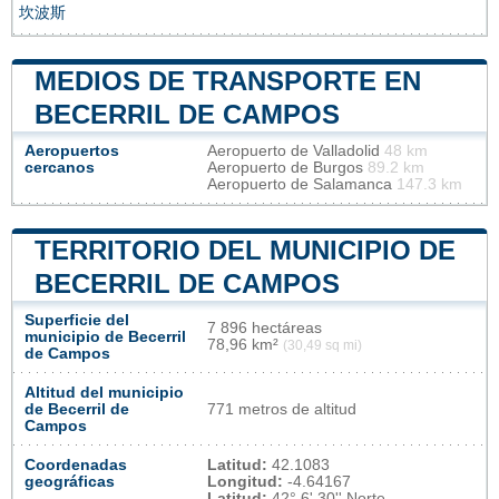
坎波斯
MEDIOS DE TRANSPORTE EN
BECERRIL DE CAMPOS
Aeropuertos
Aeropuerto de Valladolid
48 km
cercanos
Aeropuerto de Burgos
89.2 km
Aeropuerto de Salamanca
147.3 km
TERRITORIO DEL MUNICIPIO DE
BECERRIL DE CAMPOS
Superficie del
7 896 hectáreas
municipio de Becerril
78,96 km²
(30,49 sq mi)
de Campos
Altitud del municipio
de Becerril de
771 metros de altitud
Campos
Coordenadas
Latitud:
42.1083
geográficas
Longitud:
-4.64167
Latitud:
42° 6' 30'' Norte