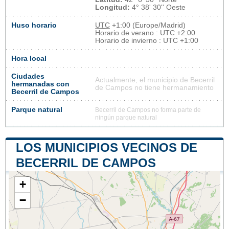
Longitud:
4° 38' 30'' Oeste
Huso horario
UTC
+1:00 (Europe/Madrid)
Horario de verano : UTC +2:00
Horario de invierno : UTC +1:00
Hora local
Ciudades
Actualmente, el municipio de Becerril
hermanadas con
de Campos no tiene hermanamiento
Becerril de Campos
Parque natural
Becerril de Campos no forma parte de
ningún parque natural
LOS MUNICIPIOS VECINOS DE
BECERRIL DE CAMPOS
+
−