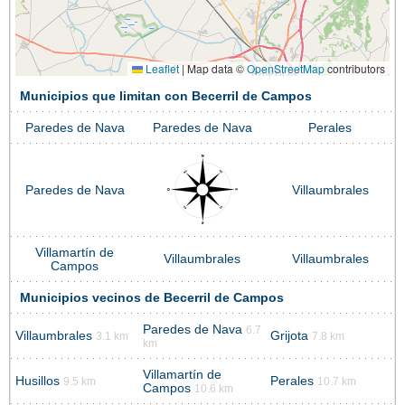
Leaflet
|
Map data ©
OpenStreetMap
contributors
Municipios que limitan con Becerril de Campos
Paredes de Nava
Paredes de Nava
Perales
Paredes de Nava
Villaumbrales
Villamartín de
Villaumbrales
Villaumbrales
Campos
Municipios vecinos de Becerril de Campos
Paredes de Nava
6.7
Villaumbrales
Grijota
3.1 km
7.8 km
km
Villamartín de
Husillos
Perales
9.5 km
10.7 km
Campos
10.6 km