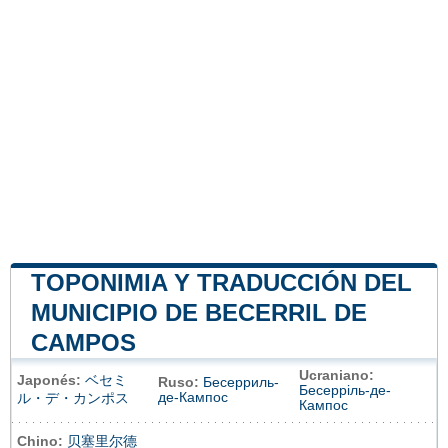
TOPONIMIA Y TRADUCCIÓN DEL
MUNICIPIO DE BECERRIL DE
CAMPOS
Ucraniano:
Japonés:
ベセミ
Ruso:
Бесерриль-
Бесерріль-де-
де-Кампос
ル・デ・カンポス
Кампос
Chino:
贝塞里尔德