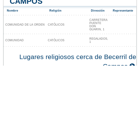
CAMPOS
Nombre
Religión
Dirección
Representante
CARRETERA
PUENTE
COMUNIDAD DE LA ORDEN
CATÓLICOS
DON
GUARIN, 1
REGALADOS,
COMUNIDAD
CATÓLICOS
1
Lugares religiosos cerca de Becerril de
Campos
Nuestro sitio no está afiliado ni patrocinado por
ninguna entidad gubernamental de España. Somos
una empresa independiente enfocada en brindar
información valiosa a los ciudadanos y residentes del
país.
Menciones legales
|
Actualizar los datos
|
Contacto
|
Ciudades y pueblos del mundo
| Copyright © 2026
ayuntamiento-espana.es Todos los derechos
reservados