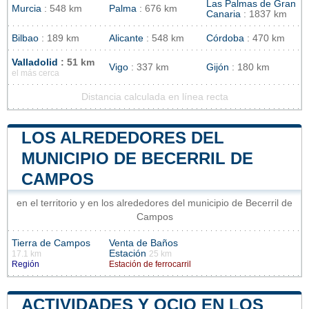
Las Palmas de Gran
Murcia
: 548 km
Palma
: 676 km
Canaria
: 1837 km
Bilbao
: 189 km
Alicante
: 548 km
Córdoba
: 470 km
Valladolid
: 51 km
Vigo
: 337 km
Gijón
: 180 km
el más cerca
Distancia calculada en línea recta
LOS ALREDEDORES DEL
MUNICIPIO DE BECERRIL DE
CAMPOS
en el territorio y en los alrededores del municipio de Becerril de
Campos
Tierra de Campos
Venta de Baños
Estación
17.1 km
25 km
Región
Estación de ferrocarril
ACTIVIDADES Y OCIO EN LOS