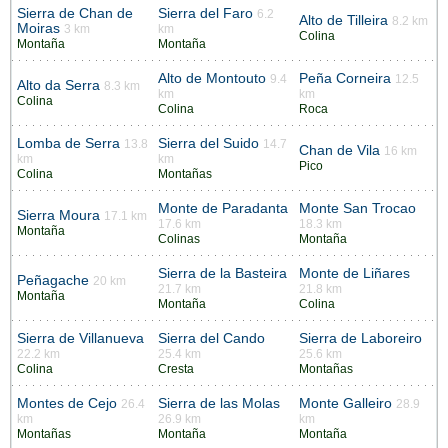
Sierra de Chan de
Sierra del Faro
6.2
Alto de Tilleira
8.2 km
Moiras
3 km
km
Colina
Montaña
Montaña
Alto de Montouto
Peña Corneira
9.4
12.5
Alto da Serra
8.3 km
km
km
Colina
Colina
Roca
Lomba de Serra
Sierra del Suido
13.8
14.7
Chan de Vila
16 km
km
km
Pico
Colina
Montañas
Monte de Paradanta
Monte San Trocao
Sierra Moura
17.1 km
17.6 km
18.3 km
Montaña
Colinas
Montaña
Sierra de la Basteira
Monte de Liñares
Peñagache
20 km
21.7 km
21.8 km
Montaña
Montaña
Colina
Sierra de Villanueva
Sierra del Cando
Sierra de Laboreiro
22.2 km
25.4 km
25.6 km
Colina
Cresta
Montañas
Montes de Cejo
Sierra de las Molas
Monte Galleiro
26.4
28.9
km
26.9 km
km
Montañas
Montaña
Montaña