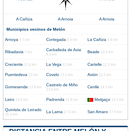
A Cañiza
A Arnoia
A Arnoia
Municipios vecinos de Melón
Arnoya
Cortegada
La Cañiza
6.7 km
6.9 km
6.9 km
Carballeda de Avia
Ribadavia
Beade
7 km
10.4 km
8.3 km
Creciente
La Vega
Cartelle
11.6 km
12 km
12.2 km
Puentedeva
Covelo
Avión
13 km
13.1 km
13.5 km
Castrelo de Miño
Gomesende
Cenlle
13.9 km
14.3 km
13.9 km
Leiro
Padrenda
Melgaço
14.6 km
15.8 km
16.2 km
Quintela de Leirado
La Lama
San Amaro
17.6 km
17.6 km
16.3 km