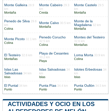
Monte Galleira
Monte Cabeiro
Monte Castelo
28.9
29.3
29.5
km
km
km
Montaña
Cresta
Montaña
Penedo de Silva
Monte de la
29.6
Monte Calvo
30.5 km
Magdalena
km
32 km
Montaña
Colina
Montaña
Penedo Corucho
Montes del Testeiro
Monte Picoto
32.1 km
32.5 km
32.6 km
Colina
Colina
Montañas
Playa de Cesantes
El Testeiro
Loma Morta
32.6 km
33.9 km
33.2 km
Montañas
Colina
Playa
Islas Las
Islas Salvadosas
Islotes Erbedosas
34
34
Salvadosas
34 km
km
km
Islas
Islas
Islas
El Puntal
Punta Pías
Punta Oullón
34 km
34.4 km
34.5 km
Punto
Punto
Punto
ACTIVIDADES Y OCIO EN LOS