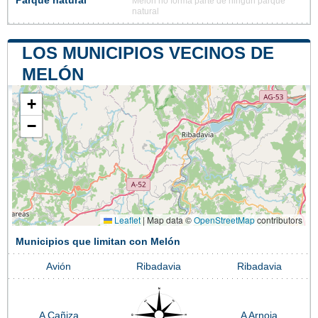
Parque natural
Melón no forma parte de ningún parque
natural
LOS MUNICIPIOS VECINOS DE
MELÓN
+
−
Leaflet
|
Map data ©
OpenStreetMap
contributors
Municipios que limitan con Melón
Avión
Ribadavia
Ribadavia
A Cañiza
A Arnoia