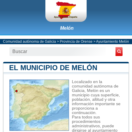
Melón
Comunidad autónoma de Galicia
>
Provincia de Orense
>
Ayuntamiento Melón
EL MUNICIPIO DE MELÓN
Localizado en la
comunidad autónoma de
Galicia, Melón es un
municipio cuya superficie,
población, altitud y otra
información importante se
proporciona a
continuación.
Para todos sus
procedimientos
administrativos, puede
dirigirse al ayuntamiento