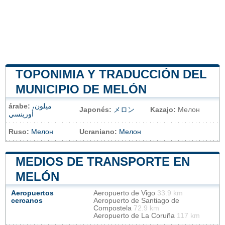
TOPONIMIA Y TRADUCCIÓN DEL
MUNICIPIO DE MELÓN
árabe:
ميلون،
Japonés:
メロン
Kazajo:
Мелон
أورينسي
Ruso:
Мелон
Ucraniano:
Мелон
MEDIOS DE TRANSPORTE EN
MELÓN
Aeropuertos
Aeropuerto de Vigo
33.9 km
cercanos
Aeropuerto de Santiago de
Compostela
72.9 km
Aeropuerto de La Coruña
117 km