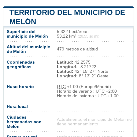
TERRITORIO DEL MUNICIPIO DE
MELÓN
Superficie del
5 322 hectáreas
municipio de Melón
53,22 km²
(20,55 sq mi)
Altitud del municipio
479 metros de altitud
de Melón
Coordenadas
Latitud:
42.2575
geográficas
Longitud:
-8.21722
Latitud:
42° 15' 27'' Norte
Longitud:
8° 13' 2'' Oeste
Huso horario
UTC
+1:00 (Europe/Madrid)
Horario de verano : UTC +2:00
Horario de invierno : UTC +1:00
Hora local
Ciudades
Actualmente, el municipio de Melón no
hermanadas con
tiene hermanamiento
Melón