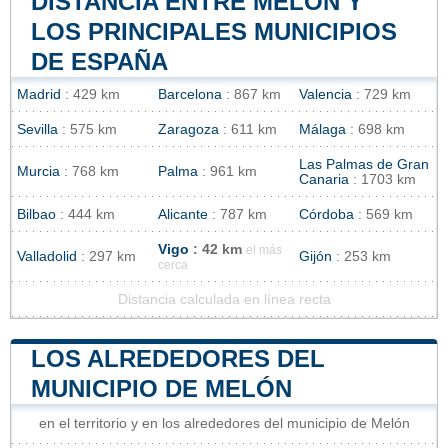
DISTANCIA ENTRE MELÓN Y
LOS PRINCIPALES MUNICIPIOS
DE ESPAÑA
Madrid
: 429 km
Barcelona
: 867 km
Valencia
: 729 km
Sevilla
: 575 km
Zaragoza
: 611 km
Málaga
: 698 km
Las Palmas de Gran
Murcia
: 768 km
Palma
: 961 km
Canaria
: 1703 km
Bilbao
: 444 km
Alicante
: 787 km
Córdoba
: 569 km
Vigo
: 42 km
el más
Valladolid
: 297 km
Gijón
: 253 km
cerca
Distancia calculada en línea recta
LOS ALREDEDORES DEL
MUNICIPIO DE MELÓN
en el territorio y en los alrededores del municipio de Melón