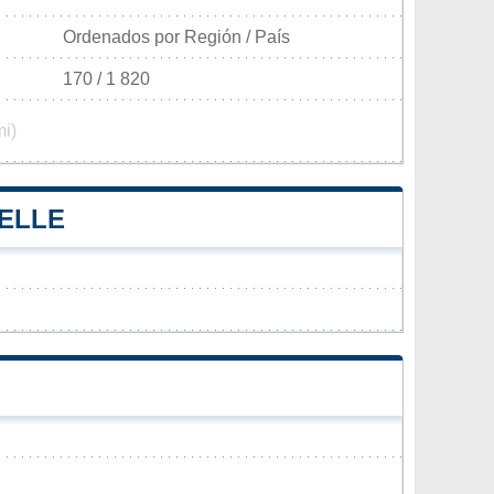
Ordenados por Región / País
170 / 1 820
mi)
TELLE