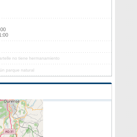
:00
1:00
artelle no tiene hermanamiento
gún parque natural