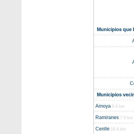
Municipios que l
C
Municipios vecin
Arnoya
5.5 km
Ramiranes
7.9 km
Cenlle
10.6 km