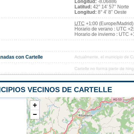
Longitud:
-8.06886
Latitud:
42° 14' 57'' Norte
Longitud:
8° 4' 8'' Oeste
UTC
+1:00 (Europe/Madrid)
Horario de verano : UTC +2
Horario de invierno : UTC +
nadas con Cartelle
Actualmente, el municipio de C
Cartelle no forma parte de nin
ICIPIOS VECINOS DE CARTELLE
+
−