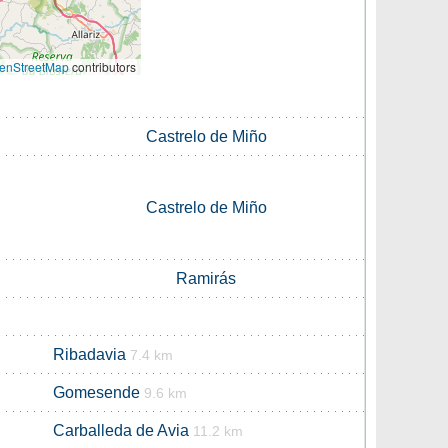
enStreetMap
contributors
Castrelo de Miño
Castrelo de Miño
Ramirás
Ribadavia
7.4 km
Gomesende
9.6 km
Carballeda de Avia
11.2 km