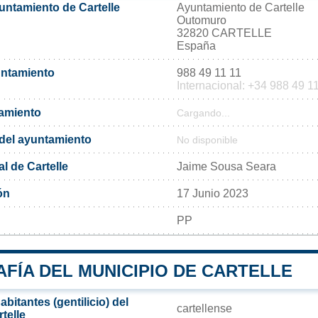
untamiento de Cartelle
Ayuntamiento de Cartelle
Outomuro
32820 CARTELLE
España
untamiento
988 49 11 11
Internacional: +34 988 49 1
tamiento
Cargando...
l del ayuntamiento
No disponible
l de Cartelle
Jaime Sousa Seara
ón
17 Junio 2023
PP
FÍA DEL MUNICIPIO DE CARTELLE
bitantes (gentilicio) del
cartellense​
telle