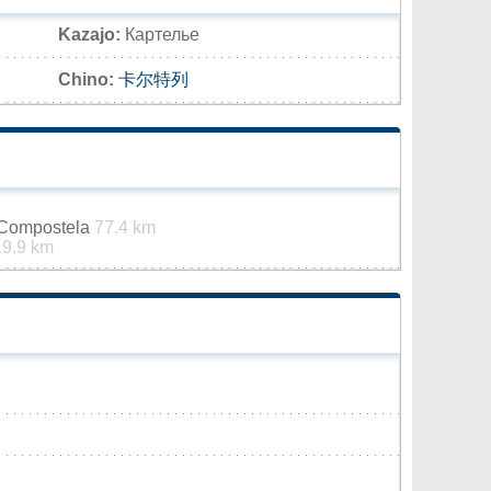
Kazajo:
Картелье
Chino:
卡尔特列
 Compostela
77.4 km
19.9 km