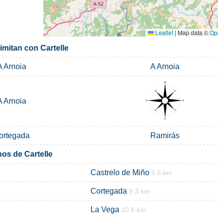
Leaflet
|
Map data ©
Op
imitan con Cartelle
A Arnoia
A Arnoia
A Arnoia
ortegada
Ramirás
os de Cartelle
Castrelo de Miño
5.5 km
Cortegada
9.3 km
La Vega
10.6 km