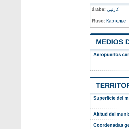
árabe:
كارتيي
Ruso:
Картелье
MEDIOS 
Aeropuertos ce
TERRITOR
Superficie del m
Altitud del muni
Coordenadas ge