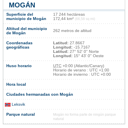
MOGÁN
Superficie del
17 244 hectáreas
municipio de Mogán
172,44 km²
(66,58 sq mi)
Altitud del municipio
262 metros de altitud
de Mogán
Coordenadas
Latitud:
27.8667
geográficas
Longitud:
-15.7167
Latitud:
27° 52' 0'' Norte
Longitud:
15° 43' 0'' Oeste
Huso horario
UTC
+0:00 (Atlantic/Canary)
Horario de verano : UTC +1:00
Horario de invierno : UTC +0:00
Hora local
Ciudades hermanadas con Mogán
Leksvik
Parque natural
Mogán no forma parte de ningún parque
natural