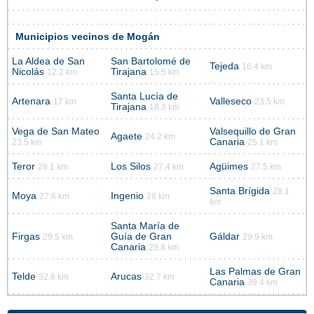
Municipios vecinos de Mogán
La Aldea de San
San Bartolomé de
Tejeda
16.4 km
Nicolás
Tirajana
12.2 km
15.5 km
Santa Lucía de
Artenara
Valleseco
17 km
23.5 km
Tirajana
18.3 km
Vega de San Mateo
Valsequillo de Gran
Agaete
24.2 km
Canaria
23.5 km
25.1 km
Teror
Los Silos
Agüimes
26.1 km
27.4 km
27.5 km
Santa Brígida
28.1
Moya
Ingenio
27.6 km
28 km
km
Santa María de
Firgas
Guía de Gran
Gáldar
29.5 km
29.9 km
Canaria
29.8 km
Las Palmas de Gran
Telde
Arucas
32.6 km
32.7 km
Canaria
39.4 km