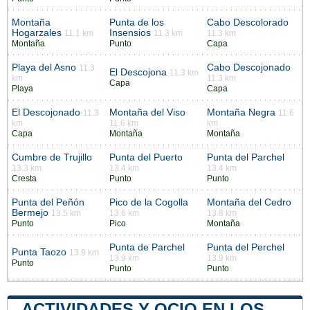
Montaña
Punta de los
Cabo Descolorado
Hogarzales
Insensios
11.1 km
11.3 km
11.3 km
Montaña
Punto
Capa
Playa del Asno
Cabo Descojonado
11.3
El Descojona
11.3 km
km
11.3 km
Capa
Playa
Capa
El Descojonado
Montaña del Viso
Montaña Negra
11.3
11.6
km
11.6 km
km
Capa
Montaña
Montaña
Cumbre de Trujillo
Punta del Puerto
Punta del Parchel
13.3 km
13.4 km
13.4 km
Cresta
Punto
Punto
Punta del Peñón
Pico de la Cogolla
Montaña del Cedro
Bermejo
13.5 km
13.6 km
13.8 km
Punto
Pico
Montaña
Punta de Parchel
Punta del Perchel
Punta Taozo
13.9 km
13.9 km
13.9 km
Punto
Punto
Punto
ACTIVIDADES Y OCIO EN LOS