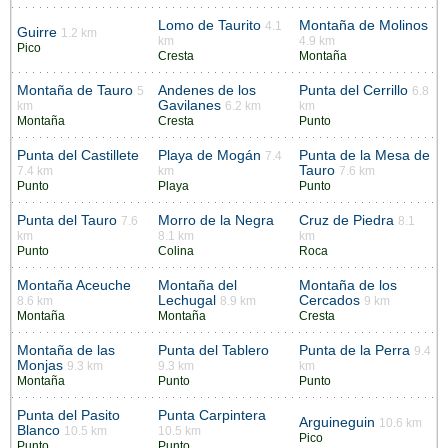
Lomo de Taurito
Montaña de Molinos
4.1
Guirre
1.2 km
km
4.9 km
Pico
Cresta
Montaña
Montaña de Tauro
Andenes de los
Punta del Cerrillo
5
6.8
Gavilanes
km
6.2 km
km
Montaña
Cresta
Punto
Punta del Castillete
Playa de Mogán
Punta de la Mesa de
7.4
Tauro
7.4 km
km
7.6 km
Punto
Playa
Punto
Punta del Tauro
Morro de la Negra
Cruz de Piedra
7.6
8.1
km
8.1 km
km
Punto
Colina
Roca
Montaña Aceuche
Montaña del
Montaña de los
Lechugal
Cercados
8.6 km
8.9 km
9 km
Montaña
Montaña
Cresta
Montaña de las
Punta del Tablero
Punta de la Perra
9.4
Monjas
9.3 km
9.3 km
km
Montaña
Punto
Punto
Punta del Pasito
Punta Carpintera
Arguineguin
10.6 km
Blanco
10.5 km
10.5 km
Pico
Punto
Punto