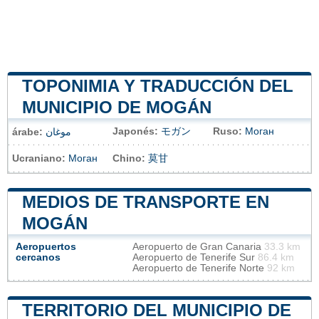
TOPONIMIA Y TRADUCCIÓN DEL
MUNICIPIO DE MOGÁN
Japonés:
モガン
Ruso:
Моган
árabe:
موغان
Ucraniano:
Моган
Chino:
莫甘
MEDIOS DE TRANSPORTE EN
MOGÁN
Aeropuertos
Aeropuerto de Gran Canaria
33.3 km
cercanos
Aeropuerto de Tenerife Sur
86.4 km
Aeropuerto de Tenerife Norte
92 km
TERRITORIO DEL MUNICIPIO DE