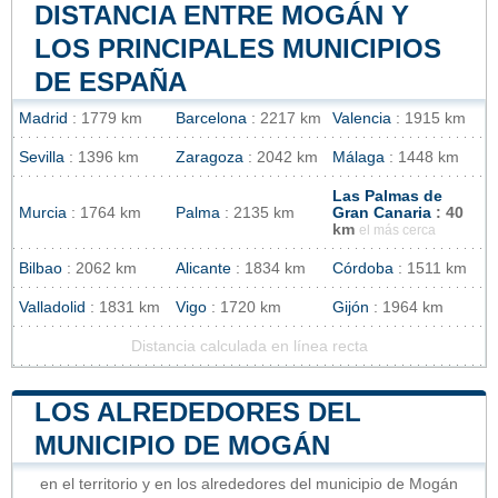
DISTANCIA ENTRE MOGÁN Y
LOS PRINCIPALES MUNICIPIOS
DE ESPAÑA
Madrid
: 1779 km
Barcelona
: 2217 km
Valencia
: 1915 km
Sevilla
: 1396 km
Zaragoza
: 2042 km
Málaga
: 1448 km
Las Palmas de
Murcia
: 1764 km
Palma
: 2135 km
Gran Canaria
: 40
km
el más cerca
Bilbao
: 2062 km
Alicante
: 1834 km
Córdoba
: 1511 km
Valladolid
: 1831 km
Vigo
: 1720 km
Gijón
: 1964 km
Distancia calculada en línea recta
LOS ALREDEDORES DEL
MUNICIPIO DE MOGÁN
en el territorio y en los alrededores del municipio de Mogán