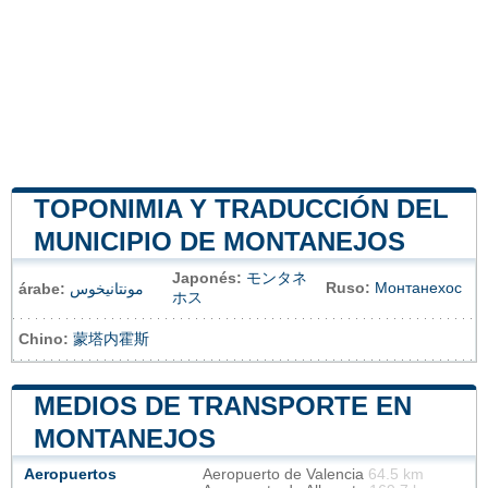
TOPONIMIA Y TRADUCCIÓN DEL
MUNICIPIO DE MONTANEJOS
Japonés:
モンタネ
Ruso:
Монтанехос
árabe:
مونتانيخوس
ホス
Chino:
蒙塔内霍斯
MEDIOS DE TRANSPORTE EN
MONTANEJOS
Aeropuertos
Aeropuerto de Valencia
64.5 km