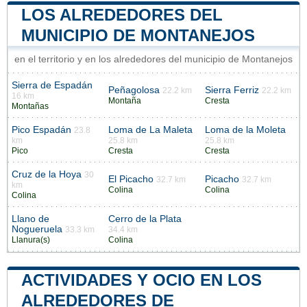
LOS ALREDEDORES DEL
MUNICIPIO DE MONTANEJOS
en el territorio y en los alrededores del municipio de Montanejos
Sierra de Espadán
Peñagolosa
Sierra Ferriz
22.2 km
22.2 km
16 km
Montaña
Cresta
Montañas
Pico Espadán
Loma de La Maleta
Loma de la Moleta
23.8
km
25.8 km
25.8 km
Pico
Cresta
Cresta
Cruz de la Hoya
30
El Picacho
Picacho
32.7 km
32.7 km
km
Colina
Colina
Colina
Llano de
Cerro de la Plata
Nogueruela
33.3 km
34.4 km
Llanura(s)
Colina
ACTIVIDADES Y OCIO EN LOS
ALREDEDORES DE