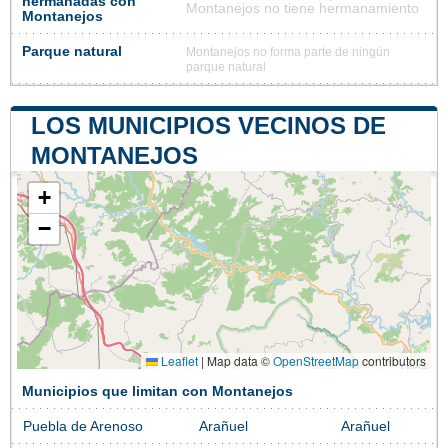
hermanadas con
Montanejos no tiene hermanamiento
Montanejos
Parque natural
Montanejos no forma parte de ningún
parque natural
LOS MUNICIPIOS VECINOS DE
MONTANEJOS
+
−
Leaflet
|
Map data ©
OpenStreetMap
contributors
Municipios que limitan con Montanejos
Puebla de Arenoso
Arañuel
Arañuel