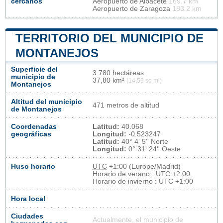
cercanos
Aeropuerto de Albacete
169.7 km
Aeropuerto de Zaragoza
183.2 km
TERRITORIO DEL MUNICIPIO DE
MONTANEJOS
Superficie del
3 780 hectáreas
municipio de
37,80 km²
(14,59 sq mi)
Montanejos
Altitud del municipio
471 metros de altitud
de Montanejos
Coordenadas
Latitud:
40.068
geográficas
Longitud:
-0.523247
Latitud:
40° 4' 5'' Norte
Longitud:
0° 31' 24'' Oeste
Huso horario
UTC
+1:00 (Europe/Madrid)
Horario de verano : UTC +2:00
Horario de invierno : UTC +1:00
Hora local
Ciudades
Actualmente, el municipio de