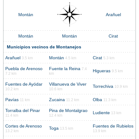
Montán
Arañuel
Montán
Montán
Cirat
Municipios vecinos de Montanejos
Arañuel
Montán
Cirat
3.5 km
4.5 km
5.3 km
Puebla de Arenoso
Fuente la Reina
7.4
Higueras
9.5 km
7.2 km
km
Fuentes de Ayódar
Villanueva de Viver
Torrechiva
10.9 km
10.2 km
10.6 km
Pavías
Zucaina
Olba
11 km
11.2 km
11.3 km
Torralba del Pinar
Pina de Montalgrao
Ludiente
13 km
11.4 km
12.4 km
Cortes de Arenoso
Fuentes de Rubielos
Toga
13.5 km
13.2 km
13.9 km