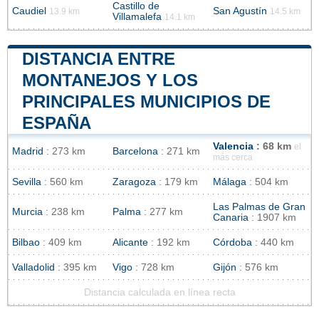
Castillo de
Caudiel
San Agustín
13.9 km
14.5 km
Villamalefa
14.1 km
DISTANCIA ENTRE
MONTANEJOS Y LOS
PRINCIPALES MUNICIPIOS DE
ESPAÑA
Valencia
: 68 km
el
Madrid
: 273 km
Barcelona
: 271 km
más cerca
Sevilla
: 560 km
Zaragoza
: 179 km
Málaga
: 504 km
Las Palmas de Gran
Murcia
: 238 km
Palma
: 277 km
Canaria
: 1907 km
Bilbao
: 409 km
Alicante
: 192 km
Córdoba
: 440 km
Valladolid
: 395 km
Vigo
: 728 km
Gijón
: 576 km
Distancia calculada en línea recta