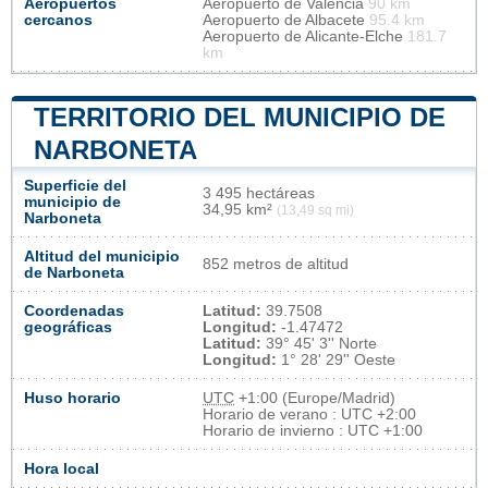
Aeropuertos
Aeropuerto de Valencia
90 km
cercanos
Aeropuerto de Albacete
95.4 km
Aeropuerto de Alicante-Elche
181.7
km
TERRITORIO DEL MUNICIPIO DE
NARBONETA
Superficie del
3 495 hectáreas
municipio de
34,95 km²
(13,49 sq mi)
Narboneta
Altitud del municipio
852 metros de altitud
de Narboneta
Coordenadas
Latitud:
39.7508
geográficas
Longitud:
-1.47472
Latitud:
39° 45' 3'' Norte
Longitud:
1° 28' 29'' Oeste
Huso horario
UTC
+1:00 (Europe/Madrid)
Horario de verano : UTC +2:00
Horario de invierno : UTC +1:00
Hora local