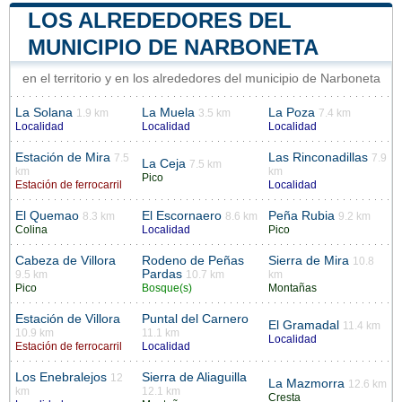
LOS ALREDEDORES DEL
MUNICIPIO DE NARBONETA
en el territorio y en los alrededores del municipio de Narboneta
La Solana
La Muela
La Poza
1.9 km
3.5 km
7.4 km
Localidad
Localidad
Localidad
Estación de Mira
Las Rinconadillas
7.5
7.9
La Ceja
7.5 km
km
km
Pico
Estación de ferrocarril
Localidad
El Quemao
El Escornaero
Peña Rubia
8.3 km
8.6 km
9.2 km
Colina
Localidad
Pico
Cabeza de Villora
Rodeno de Peñas
Sierra de Mira
10.8
Pardas
9.5 km
10.7 km
km
Pico
Bosque(s)
Montañas
Estación de Villora
Puntal del Carnero
El Gramadal
11.4 km
10.9 km
11.1 km
Localidad
Estación de ferrocarril
Localidad
Los Enebralejos
Sierra de Aliaguilla
12
La Mazmorra
12.6 km
km
12.1 km
Cresta