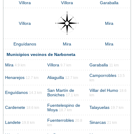
Víllora
Víllora
Garaballa
Víllora
Mira
Enguídanos
Mira
Mira
Municipios vecinos de Narboneta
Mira
Víllora
Garaballa
4.9 km
9.7 km
11 km
Camporrobles
13.5
Henarejos
Aliaguilla
12.7 km
12.7 km
km
San Martín de
Villar del Humo
18.6
Enguídanos
14.3 km
Boniches
17.1 km
km
Fuentelespino de
Cardenete
Talayuelas
18.6 km
19.7 km
Moya
18.7 km
Fuenterrobles
20.8
Landete
Sinarcas
19.8 km
21 km
km