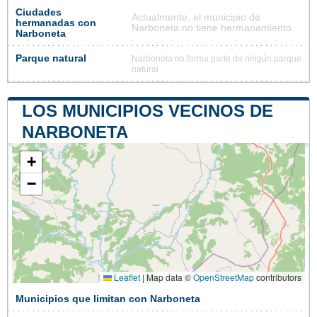
Ciudades
Actualmente, el municipio de
hermanadas con
Narboneta no tiene hermanamiento
Narboneta
Parque natural
Narboneta no forma parte de ningún parque
natural
LOS MUNICIPIOS VECINOS DE
NARBONETA
+
−
Leaflet
|
Map data ©
OpenStreetMap
contributors
Municipios que limitan con Narboneta