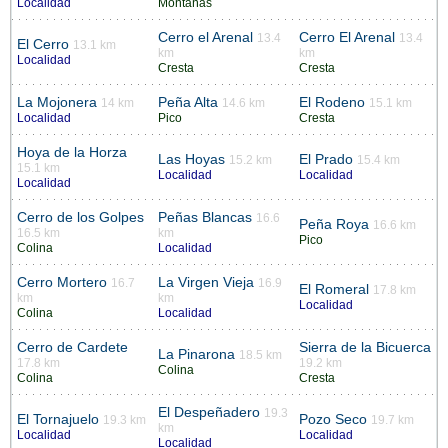
Localidad
Montañas
Cerro el Arenal
Cerro El Arenal
13.4
13.4
El Cerro
13.1 km
km
km
Localidad
Cresta
Cresta
La Mojonera
Peña Alta
El Rodeno
14 km
14.6 km
15.1 km
Localidad
Pico
Cresta
Hoya de la Horza
Las Hoyas
El Prado
15.2 km
15.4 km
15.1 km
Localidad
Localidad
Localidad
Cerro de los Golpes
Peñas Blancas
16.6
Peña Roya
16.6 km
16.5 km
km
Pico
Colina
Localidad
Cerro Mortero
La Virgen Vieja
16.7
16.9
El Romeral
17.8 km
km
km
Localidad
Colina
Localidad
Cerro de Cardete
Sierra de la Bicuerca
La Pinarona
18.5 km
17.8 km
19.2 km
Colina
Colina
Cresta
El Despeñadero
19.3
El Tornajuelo
Pozo Seco
19.3 km
19.7 km
km
Localidad
Localidad
Localidad