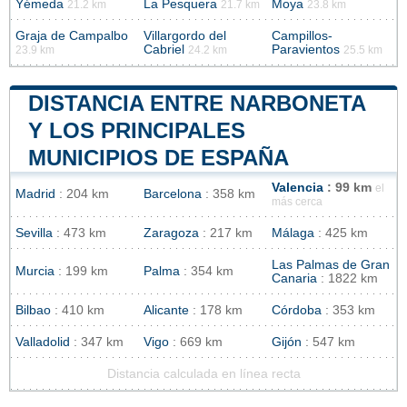
Yémeda
La Pesquera
Moya
21.2 km
21.7 km
23.8 km
Graja de Campalbo
Villargordo del
Campillos-
Cabriel
Paravientos
23.9 km
24.2 km
25.5 km
DISTANCIA ENTRE NARBONETA
Y LOS PRINCIPALES
MUNICIPIOS DE ESPAÑA
Valencia
: 99 km
el
Madrid
: 204 km
Barcelona
: 358 km
más cerca
Sevilla
: 473 km
Zaragoza
: 217 km
Málaga
: 425 km
Las Palmas de Gran
Murcia
: 199 km
Palma
: 354 km
Canaria
: 1822 km
Bilbao
: 410 km
Alicante
: 178 km
Córdoba
: 353 km
Valladolid
: 347 km
Vigo
: 669 km
Gijón
: 547 km
Distancia calculada en línea recta