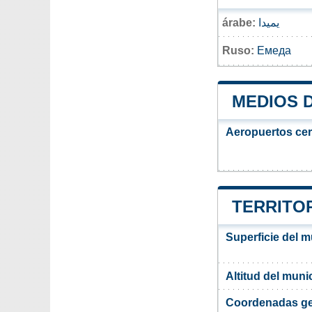
árabe:
يميدا
Ruso:
Емеда
MEDIOS 
Aeropuertos ce
TERRITOR
Superficie del 
Altitud del mun
Coordenadas ge