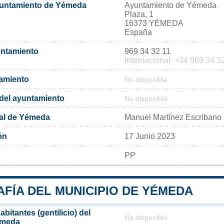
yuntamiento de Yémeda
Ayuntamiento de Yémeda
Plaza, 1
16373 YÉMEDA
España
untamiento
969 34 32 11
Internacional: +34 969 34 3
tamiento
No disponible
l del ayuntamiento
No disponible
pal de Yémeda
Manuel Martínez Escribano
ón
17 Junio 2023
PP
FÍA DEL MUNICIPIO DE YÉMEDA
bitantes (gentilicio) del
No disponible
émeda