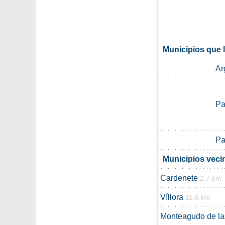
Municipios que 
Ar
Pa
Pa
Municipios vec
Cardenete
2.7 km
Víllora
11.6 km
Monteagudo de la