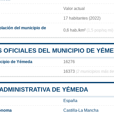
Valor actual
17 habitantes (2022)
lación del municipio de
0,6 hab./km²
(1,5 pop/sq mi)
 OFICIALES DEL MUNICIPIO DE YÉM
icipio de Yémeda
16276
16373
(2 municipios más ti
 ADMINISTRATIVA DE YÉMEDA
España
ónoma
Castilla-La Mancha