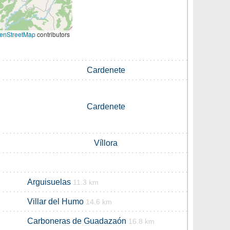
enStreetMap
contributors
Cardenete
Cardenete
Víllora
Arguisuelas
11.3 km
Villar del Humo
14.6 km
Carboneras de Guadazaón
16.8 km