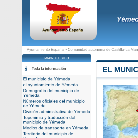
Yéme
Ayuntamiento España >
Comunidad autónoma de Castilla-La Ma
MAPA DEL SITIO
EL MUNIC
Toda la información
El municipio de Yémeda
el ayuntamiento de Yémeda
Demografía del municipio de
Yémeda
Números oficiales del municipio
de Yémeda
División administrativa de Yémeda
Toponimia y traducción del
municipio de Yémeda
Medios de transporte en Yémeda
Territorio del municipio de