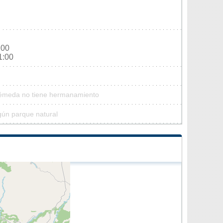
:00
1:00
Yémeda no tiene hermanamiento
ún parque natural