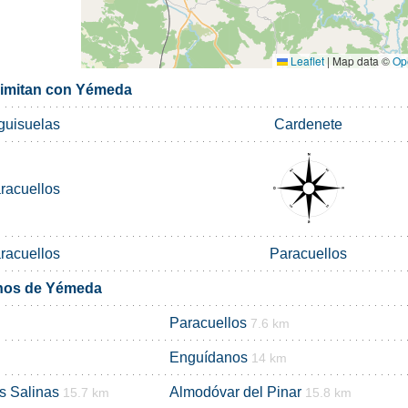
Leaflet
|
Map data ©
Op
limitan con Yémeda
guisuelas
Cardenete
racuellos
racuellos
Paracuellos
inos de Yémeda
Paracuellos
7.6 km
Enguídanos
14 km
s Salinas
Almodóvar del Pinar
15.7 km
15.8 km