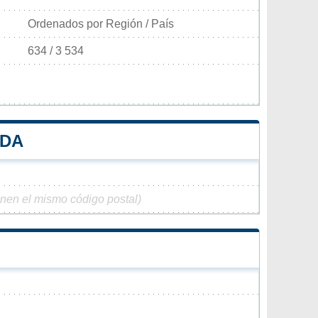
Ordenados por Región / País
634 / 3 534
EDA
enen el mismo código postal)