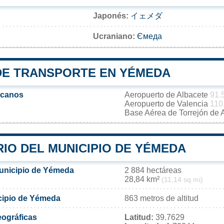
Japonés:
イェメダ
Ucraniano:
Ємеда
DE TRANSPORTE EN YÉMEDA
rcanos
Aeropuerto de Albacete
91.
Aeropuerto de Valencia
110
Base Aérea de Torrejón de
IO DEL MUNICIPIO DE YÉMEDA
municipio de Yémeda
2 884 hectáreas
28,84 km²
(11,14 sq mi)
icipio de Yémeda
863 metros de altitud
ográficas
Latitud:
39.7629