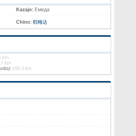
Kazajo:
Емеда
Chino:
耶梅达
5 km
.7 km
 Ardoz
168.3 km