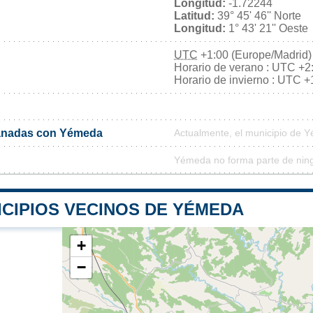
Longitud:
-1.72244
Latitud:
39° 45' 46'' Norte
Longitud:
1° 43' 21'' Oeste
UTC
+1:00 (Europe/Madrid)
Horario de verano : UTC +2
Horario de invierno : UTC +
anadas con Yémeda
Actualmente, el municipio de 
Yémeda no forma parte de ning
ICIPIOS VECINOS DE YÉMEDA
+
−