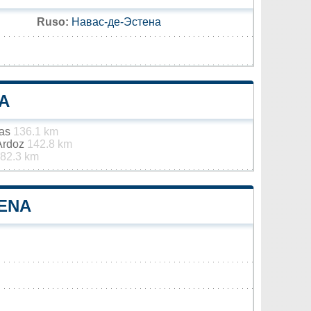
Ruso:
Навас-де-Эстена
A
jas
136.1 km
 Ardoz
142.8 km
82.3 km
TENA