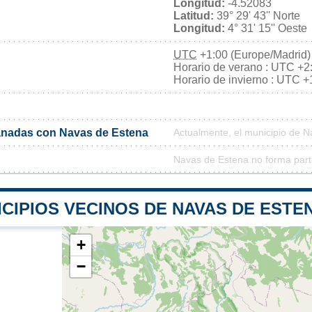
Longitud:
-4.52083
Latitud:
39° 29' 43'' Norte
Longitud:
4° 31' 15'' Oeste
UTC
+1:00 (Europe/Madrid)
Horario de verano : UTC +2
Horario de invierno : UTC +
nadas con Navas de Estena
Actualmente, el municipio de 
Navas de Estena no forma part
CIPIOS VECINOS DE NAVAS DE ESTE
+
−