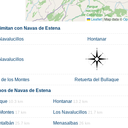
Leaflet
|
Map data ©
Op
limitan con Navas de Estena
Navalucillos
Hontanar
Navalucillos
 de los Montes
Retuerta del Bullaque
nos de Navas de Estena
aque
Hontanar
10.3 km
13.2 km
 Montes
Los Navalucillos
17 km
21.7 km
ntalbán
Menasalbas
25.7 km
26 km