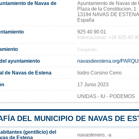
yuntamiento de Navas de
Ayuntamiento de Navas de 
Plaza de la Constitucion, 1
13194 NAVAS DE ESTEN
España
untamiento
925 40 90 01
Internacional: +34 925 40 9
tamiento
Cargando...
l del ayuntamiento
navasdeestena.org/PARQU
al de Navas de Estena
Isidro Corsino Cerro
ón
17 Junio 2023
UNIDAS - IU - PODEMOS
FÍA DEL MUNICIPIO DE NAVAS DE E
bitantes (gentilicio) del
navastenero, -a
vas de Estena