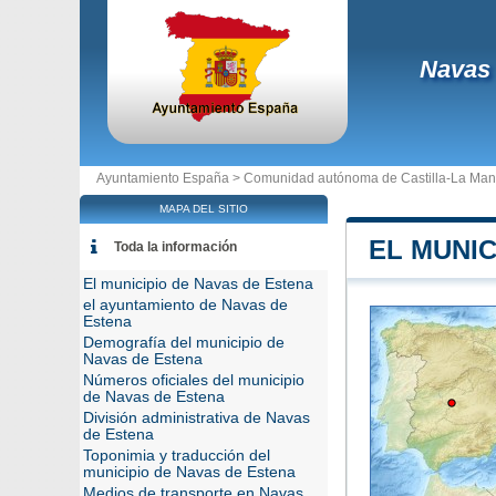
Navas 
Ayuntamiento España >
Comunidad autónoma de Castilla-La Ma
MAPA DEL SITIO
EL MUNIC
Toda la información
El municipio de Navas de Estena
el ayuntamiento de Navas de
Estena
Demografía del municipio de
Navas de Estena
Números oficiales del municipio
de Navas de Estena
División administrativa de Navas
de Estena
Toponimia y traducción del
municipio de Navas de Estena
Medios de transporte en Navas