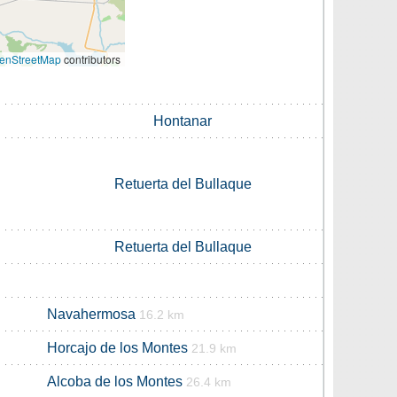
enStreetMap
contributors
Hontanar
Retuerta del Bullaque
Retuerta del Bullaque
Navahermosa
16.2 km
Horcajo de los Montes
21.9 km
Alcoba de los Montes
26.4 km