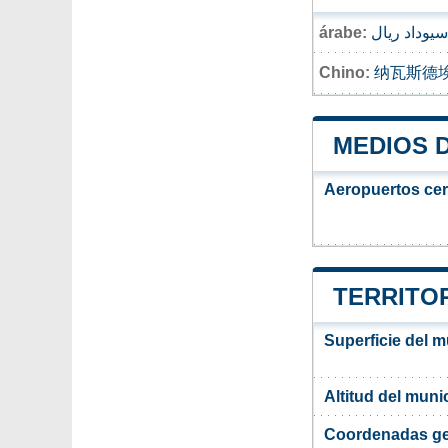
árabe:
سيوداد ريال
Chino:
纳瓦斯德
MEDIOS 
Aeropuertos ce
TERRITOR
Superficie del 
Altitud del mun
Coordenadas ge