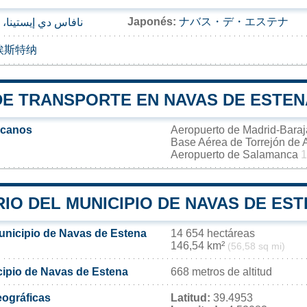
Japonés:
ナバス・デ・エステナ
نافاس دي إيستينا، 
埃斯特纳
DE TRANSPORTE EN NAVAS DE ESTEN
rcanos
Aeropuerto de Madrid-Bara
Base Aérea de Torrejón de
Aeropuerto de Salamanca
1
IO DEL MUNICIPIO DE NAVAS DE ES
municipio de Navas de Estena
14 654 hectáreas
146,54 km²
(56,58 sq mi)
icipio de Navas de Estena
668 metros de altitud
ográficas
Latitud:
39.4953