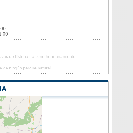
:00
1:00
Navas de Estena no tiene hermanamiento
e de ningún parque natural
NA