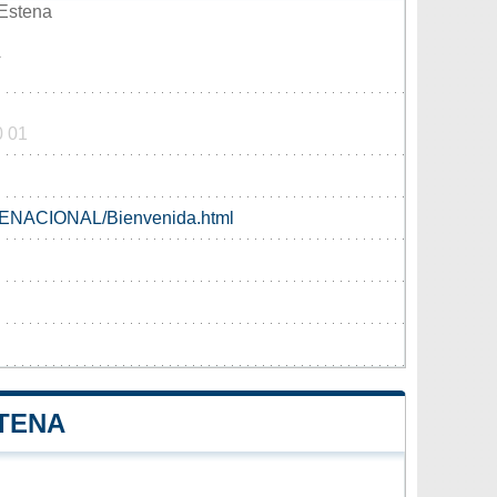
Estena
A
0 01
ENACIONAL/Bienvenida.html
STENA