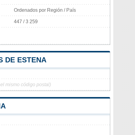
Ordenados por Región / País
447 / 3 259
S DE ESTENA
 el mismo código postal)
NA