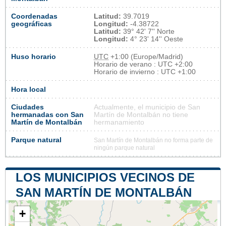
Coordenadas
Latitud:
39.7019
geográficas
Longitud:
-4.38722
Latitud:
39° 42' 7'' Norte
Longitud:
4° 23' 14'' Oeste
Huso horario
UTC
+1:00 (Europe/Madrid)
Horario de verano : UTC +2:00
Horario de invierno : UTC +1:00
Hora local
Ciudades
Actualmente, el municipio de San
hermanadas con San
Martín de Montalbán no tiene
Martín de Montalbán
hermanamiento
Parque natural
San Martín de Montalbán no forma parte de
ningún parque natural
LOS MUNICIPIOS VECINOS DE
SAN MARTÍN DE MONTALBÁN
+