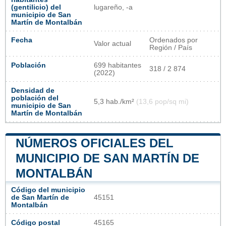
(gentilicio) del
lugareño, -a
municipio de San
Martín de Montalbán
Fecha
Ordenados por
Valor actual
Región / País
Población
699 habitantes
318 / 2 874
(2022)
Densidad de
población del
5,3 hab./km²
(13,6 pop/sq mi)
municipio de San
Martín de Montalbán
NÚMEROS OFICIALES DEL
MUNICIPIO DE SAN MARTÍN DE
MONTALBÁN
Código del municipio
de San Martín de
45151
Montalbán
Código postal
45165