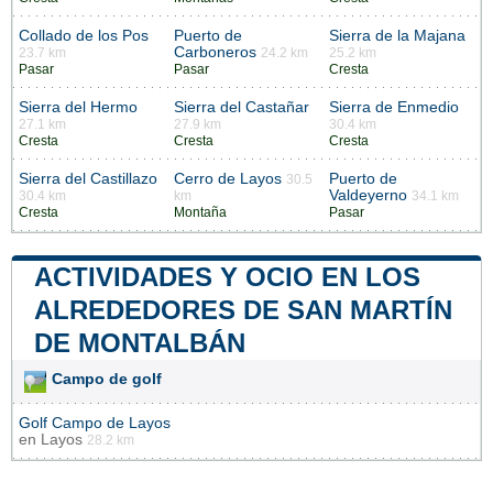
Collado de los Pos
Puerto de
Sierra de la Majana
Carboneros
23.7 km
24.2 km
25.2 km
Pasar
Pasar
Cresta
Sierra del Hermo
Sierra del Castañar
Sierra de Enmedio
27.1 km
27.9 km
30.4 km
Cresta
Cresta
Cresta
Sierra del Castillazo
Cerro de Layos
Puerto de
30.5
Valdeyerno
30.4 km
km
34.1 km
Cresta
Montaña
Pasar
ACTIVIDADES Y OCIO EN LOS
ALREDEDORES DE SAN MARTÍN
DE MONTALBÁN
Campo de golf
Golf Campo de Layos
en
Layos
28.2 km