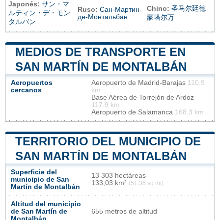
Japonés:
サン・マ
Chino:
圣马尔廷德
Ruso:
Сан-Мартин-
ルティン・デ・モン
де-Монтальбан
蒙塔尔万
タルバン
MEDIOS DE TRANSPORTE EN
SAN MARTÍN DE MONTALBÁN
Aeropuertos
Aeropuerto de Madrid-Barajas
110.9
cercanos
km
Base Aérea de Torrejón de Ardoz
117.9 km
Aeropuerto de Salamanca
168.3 km
TERRITORIO DEL MUNICIPIO DE
SAN MARTÍN DE MONTALBÁN
Superficie del
13 303 hectáreas
municipio de San
133,03 km²
(51,36 sq mi)
Martín de Montalbán
Altitud del municipio
de San Martín de
655 metros de altitud
Montalbán