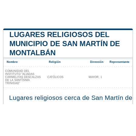
LUGARES RELIGIOSOS DEL
MUNICIPIO DE SAN MARTÍN DE
MONTALBÁN
Nombre
Religión
Dirección
Representante
COMUNIDAD DEL
INSTITUTO "ALIADAS
CARMELITAS DESCALZAS
CATÓLICOS
MAYOR, 1
DE LA SANTÍSIMA
TRINIDAD"
Lugares religiosos cerca de San Martín de
Montalbán
Nuestro sitio no está afiliado ni patrocinado por
ninguna entidad gubernamental de España. Somos