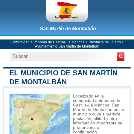
San Martín de Montalbán
Comunidad autónoma de Castilla-La Mancha
>
Provincia de Toledo
>
Ayuntamiento San Martín de Montalbán
EL MUNICIPIO DE SAN MARTÍN
DE MONTALBÁN
Localizado en la
comunidad autónoma de
Castilla-La Mancha, San
Martín de Montalbán es un
municipio cuya superficie,
población, altitud y otra
información importante se
proporciona a
continuación.