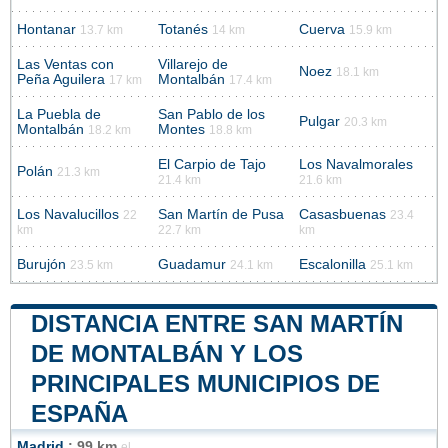
Hontanar
Totanés
Cuerva
13.7 km
14 km
15.9 km
Las Ventas con
Villarejo de
Noez
18.1 km
Peña Aguilera
Montalbán
17 km
17.4 km
La Puebla de
San Pablo de los
Pulgar
20.3 km
Montalbán
Montes
18.2 km
18.8 km
El Carpio de Tajo
Los Navalmorales
Polán
21.3 km
21.4 km
21.6 km
Los Navalucillos
San Martín de Pusa
Casasbuenas
22
23.4
km
22.7 km
km
Burujón
Guadamur
Escalonilla
23.5 km
24.1 km
25.1 km
DISTANCIA ENTRE SAN MARTÍN
DE MONTALBÁN Y LOS
PRINCIPALES MUNICIPIOS DE
ESPAÑA
Madrid
: 99 km
el