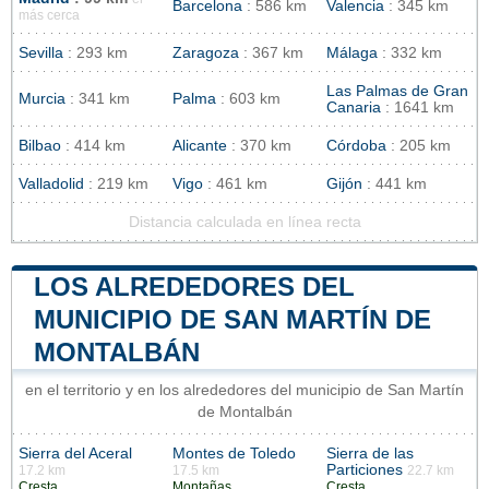
Barcelona
: 586 km
Valencia
: 345 km
más cerca
Sevilla
: 293 km
Zaragoza
: 367 km
Málaga
: 332 km
Las Palmas de Gran
Murcia
: 341 km
Palma
: 603 km
Canaria
: 1641 km
Bilbao
: 414 km
Alicante
: 370 km
Córdoba
: 205 km
Valladolid
: 219 km
Vigo
: 461 km
Gijón
: 441 km
Distancia calculada en línea recta
LOS ALREDEDORES DEL
MUNICIPIO DE SAN MARTÍN DE
MONTALBÁN
en el territorio y en los alrededores del municipio de San Martín
de Montalbán
Sierra del Aceral
Montes de Toledo
Sierra de las
Particiones
17.2 km
17.5 km
22.7 km
Cresta
Montañas
Cresta