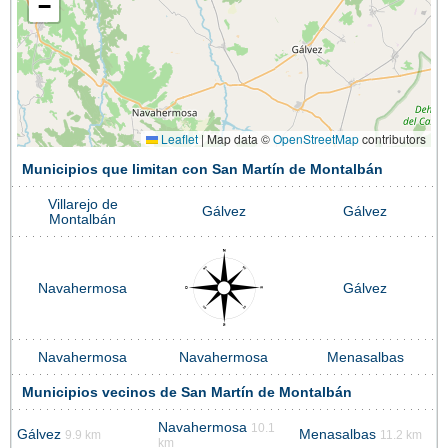
−
Leaflet
|
Map data ©
OpenStreetMap
contributors
Municipios que limitan con San Martín de Montalbán
Villarejo de
Gálvez
Gálvez
Montalbán
Navahermosa
Gálvez
Navahermosa
Navahermosa
Menasalbas
Municipios vecinos de San Martín de Montalbán
Navahermosa
10.1
Gálvez
Menasalbas
9.9 km
11.2 km
km