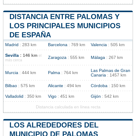
DISTANCIA ENTRE PALOMAS Y
LOS PRINCIPALES MUNICIPIOS
DE ESPAÑA
Madrid
: 283 km
Barcelona
: 769 km
Valencia
: 505 km
Sevilla
: 146 km
el
Zaragoza
: 555 km
Málaga
: 267 km
más cerca
Las Palmas de Gran
Murcia
: 444 km
Palma
: 764 km
Canaria
: 1457 km
Bilbao
: 575 km
Alicante
: 494 km
Córdoba
: 150 km
Valladolid
: 350 km
Vigo
: 451 km
Gijón
: 542 km
Distancia calculada en línea recta
LOS ALREDEDORES DEL
MUNICIPIO DE PALOMAS