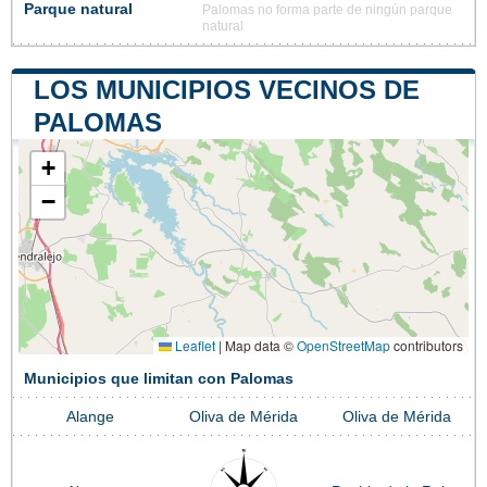
Parque natural
Palomas no forma parte de ningún parque
natural
LOS MUNICIPIOS VECINOS DE
PALOMAS
+
−
Leaflet
|
Map data ©
OpenStreetMap
contributors
Municipios que limitan con Palomas
Alange
Oliva de Mérida
Oliva de Mérida