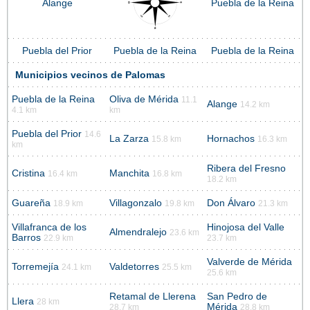
Alange
Puebla de la Reina
Puebla del Prior
Puebla de la Reina
Puebla de la Reina
Municipios vecinos de Palomas
Puebla de la Reina
Oliva de Mérida
11.1
Alange
14.2 km
4.1 km
km
Puebla del Prior
14.6
La Zarza
Hornachos
15.8 km
16.3 km
km
Ribera del Fresno
Cristina
Manchita
16.4 km
16.8 km
18.2 km
Guareña
Villagonzalo
Don Álvaro
18.9 km
19.8 km
21.3 km
Villafranca de los
Hinojosa del Valle
Almendralejo
23.6 km
Barros
22.9 km
23.7 km
Valverde de Mérida
Torremejía
Valdetorres
24.1 km
25.5 km
25.6 km
Retamal de Llerena
San Pedro de
Llera
28 km
Mérida
28.7 km
28.8 km