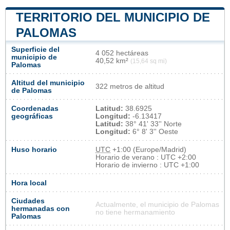
TERRITORIO DEL MUNICIPIO DE
PALOMAS
Superficie del
4 052 hectáreas
municipio de
40,52 km²
(15,64 sq mi)
Palomas
Altitud del municipio
322 metros de altitud
de Palomas
Coordenadas
Latitud:
38.6925
geográficas
Longitud:
-6.13417
Latitud:
38° 41' 33'' Norte
Longitud:
6° 8' 3'' Oeste
Huso horario
UTC
+1:00 (Europe/Madrid)
Horario de verano : UTC +2:00
Horario de invierno : UTC +1:00
Hora local
Ciudades
Actualmente, el municipio de Palomas
hermanadas con
no tiene hermanamiento
Palomas