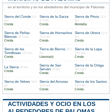
en el territorio y en los alrededores del municipio de Palomas
Sierra del Conde
Sierra de la Garza
Sierra de Pinos
9.4
10.4
km
9.7 km
km
Cresta
Cresta
Montaña
Sierra de Peñas
Sierra de Hornachos
Sierra de Utrera
18.6
Blancas
10.5 km
14.2 km
km
Cresta
Cresta
Cresta
Sierra de las
Tierra de Barros
Sierra de la Lapa
24.7
Tomillosas
19.5 km
km
24.8 km
Cresta
Llanura(s)
Cresta
Sierra de San
Sierra de la Ortiga
La Sierra
29 km
Serván
29 km
30.2 km
Cresta
Cresta
Cresta
Sierra de Yelves
Sierra del Arrozao
Sierra de los Santos
30.9
km
32.6 km
33.9 km
Cresta
Cresta
Cresta
ACTIVIDADES Y OCIO EN LOS
ALREDEDORES DE PALOMAS