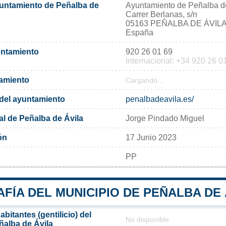
yuntamiento de Peñalba de
Ayuntamiento de Peñalba d
Carrer Berlanas, s/n
05163 PEÑALBA DE ÁVIL
España
untamiento
920 26 01 69
Internacional: +34 920 26 0
tamiento
Cargando...
l del ayuntamiento
penalbadeavila.es/
al de Peñalba de Ávila
Jorge Pindado Miguel
ón
17 Junio 2023
PP
ÍA DEL MUNICIPIO DE PEÑALBA DE 
bitantes (gentilicio) del
No disponible
ñalba de Ávila