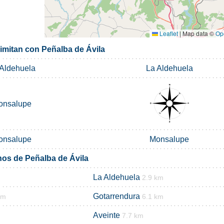
Leaflet
|
Map data ©
Op
limitan con Peñalba de Ávila
Aldehuela
La Aldehuela
onsalupe
onsalupe
Monsalupe
nos de Peñalba de Ávila
La Aldehuela
2.9 km
Gotarrendura
km
6.1 km
Aveinte
7.7 km