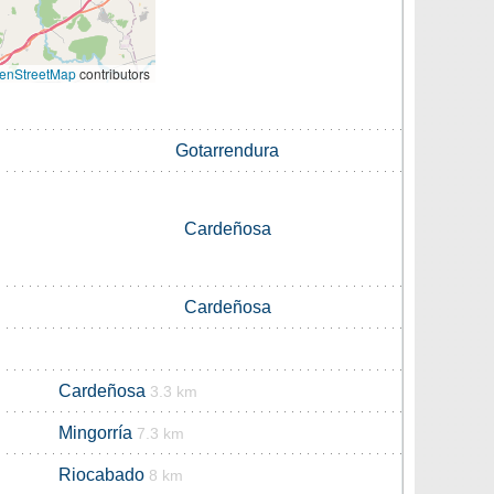
enStreetMap
contributors
Gotarrendura
Cardeñosa
Cardeñosa
Cardeñosa
3.3 km
Mingorría
7.3 km
Riocabado
8 km