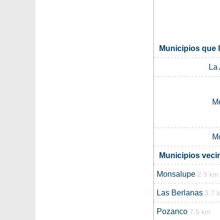
Municipios que 
La 
M
M
Municipios veci
Monsalupe
2.9 km
Las Berlanas
3.7 
Pozanco
7.5 km