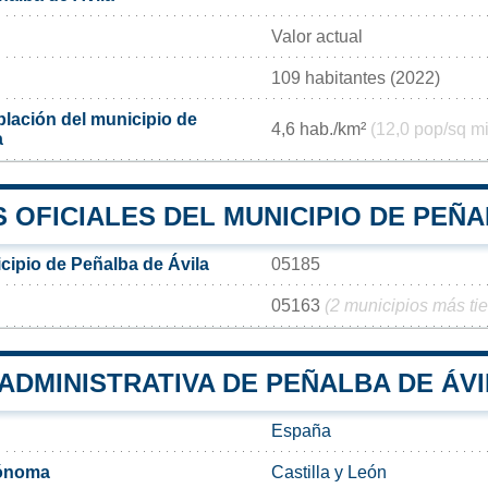
Valor actual
109 habitantes (2022)
lación del municipio de
4,6 hab./km²
(12,0 pop/sq mi
a
OFICIALES DEL MUNICIPIO DE PEÑA
cipio de Peñalba de Ávila
05185
05163
(2 municipios más ti
 ADMINISTRATIVA DE PEÑALBA DE ÁV
España
ónoma
Castilla y León