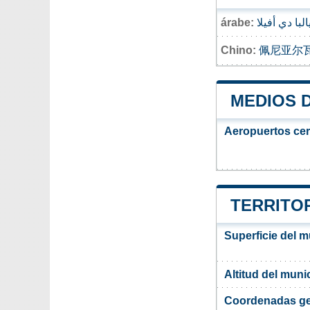
árabe:
البا دي أفيلا
Chino:
佩尼亚尔
MEDIOS 
Aeropuertos ce
TERRITOR
Superficie del m
Altitud del muni
Coordenadas ge