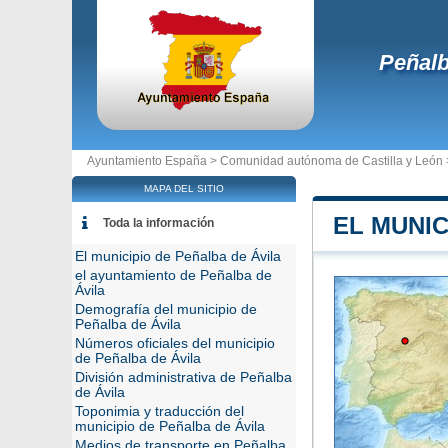
Peñalb
Ayuntamiento España >
Comunidad autónoma de Castilla y León
MAPA DEL SITIO
EL MUNIC
Toda la información
El municipio de Peñalba de Ávila
el ayuntamiento de Peñalba de
Ávila
Demografía del municipio de
Peñalba de Ávila
Números oficiales del municipio
de Peñalba de Ávila
División administrativa de Peñalba
de Ávila
Toponimia y traducción del
municipio de Peñalba de Ávila
Medios de transporte en Peñalba