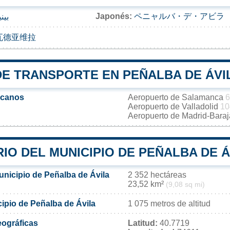
Japonés:
ペニャルバ・デ・アビラ
بيني
瓦德亚维拉
DE TRANSPORTE EN PEÑALBA DE ÁVI
rcanos
Aeropuerto de Salamanca
6
Aeropuerto de Valladolid
10
Aeropuerto de Madrid-Bara
IO DEL MUNICIPIO DE PEÑALBA DE Á
unicipio de Peñalba de Ávila
2 352 hectáreas
23,52 km²
(9,08 sq mi)
cipio de Peñalba de Ávila
1 075 metros de altitud
ográficas
Latitud:
40.7719