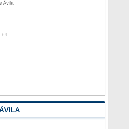
e Ávila
A
1 69
ÁVILA