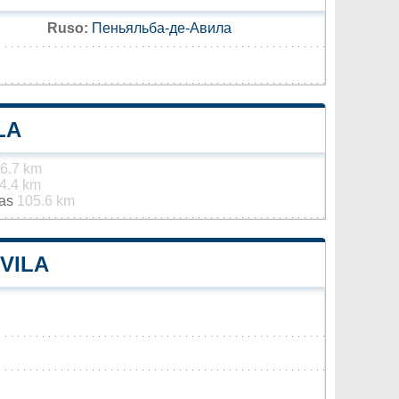
Ruso:
Пеньяльба-де-Авила
LA
6.7 km
4.4 km
jas
105.6 km
VILA