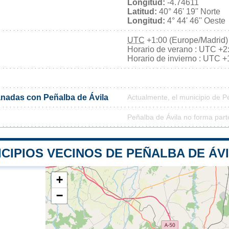
Longitud:
-4.74611
Latitud:
40° 46' 19'' Norte
Longitud:
4° 44' 46'' Oeste
UTC
+1:00 (Europe/Madrid)
Horario de verano : UTC +2
Horario de invierno : UTC +
nadas con Peñalba de Ávila
Actualmente, el municipio de P
Peñalba de Ávila no forma part
CIPIOS VECINOS DE PEÑALBA DE ÁV
+
−