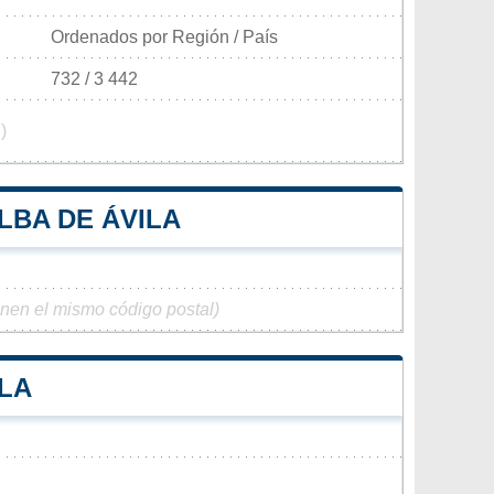
Ordenados por Región / País
732 / 3 442
)
LBA DE ÁVILA
enen el mismo código postal)
ILA