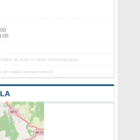
:00
1:00
eñalba de Ávila no tiene hermanamiento
e de ningún parque natural
ILA