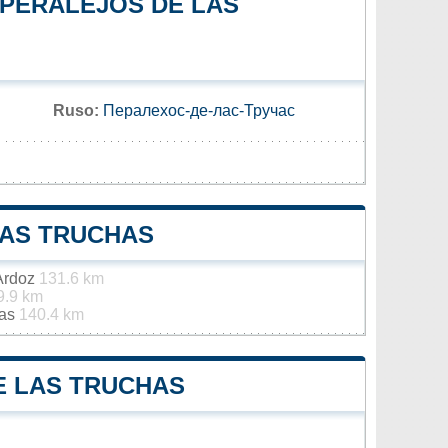
 PERALEJOS DE LAS
Ruso:
Пералехос-де-лас-Тручас
LAS TRUCHAS
 Ardoz
131.6 km
9.9 km
jas
140.4 km
E LAS TRUCHAS