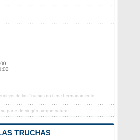
:00
1:00
eralejos de las Truchas no tiene hermanamiento
rma parte de ningún parque natural
 LAS TRUCHAS