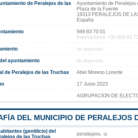
untamiento de Peralejos de las
Ayuntamiento de Peralejos 
Plaza de la Fuente
19313 PERALEJOS DE L
España
untamiento
949 83 70 01
Internacional: +34 949 83 7
tamiento
No disponible
l del ayuntamiento
No disponible
l de Peralejos de las Truchas
Abel Moreno Lorente
ón
17 Junio 2023
AGRUPACION DE ELECTO
FÍA DEL MUNICIPIO DE PERALEJOS 
bitantes (gentilicio) del
peralejano, -a
ralejos de las Truchas