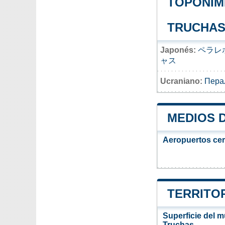
TOPONIMI
TRUCHA
Japonés:
ペラレ
ャス
Ucraniano:
Пера
MEDIOS 
Aeropuertos ce
TERRITO
Superficie del m
Truchas