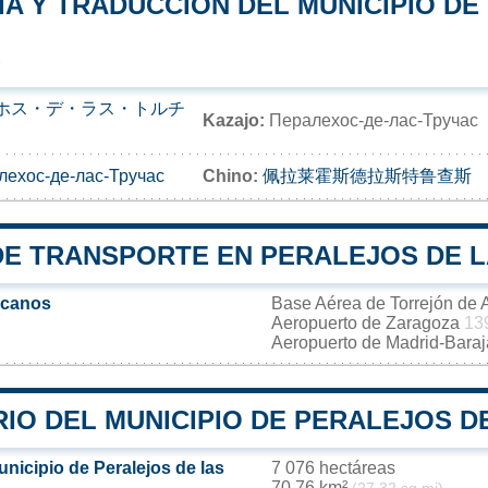
A Y TRADUCCIÓN DEL MUNICIPIO DE
S
ホス・デ・ラス・トルチ
Kazajo:
Пералехос-де-лас-Тручас
лехос-де-лас-Тручас
Chino:
佩拉莱霍斯德拉斯特鲁查斯
DE TRANSPORTE EN PERALEJOS DE 
rcanos
Base Aérea de Torrejón de
Aeropuerto de Zaragoza
13
Aeropuerto de Madrid-Bara
RIO DEL MUNICIPIO DE PERALEJOS D
unicipio de Peralejos de las
7 076 hectáreas
70,76 km²