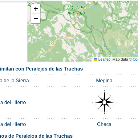
+
−
Leaflet
|
Map data ©
Op
imitan con Peralejos de las Truchas
 de la Sierra
Megina
a del Hierro
a del Hierro
Checa
nos de Peralejos de las Truchas