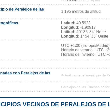
(27,32 sq mi)
cipio de Peralejos de las
1 195 metros de altitud
ográficas
Latitud:
40.5928
Longitud:
-1.90917
Latitud:
40° 35' 34'' Norte
Longitud:
1° 54' 33'' Oeste
UTC
+1:00 (Europe/Madrid)
Horario de verano : UTC +2
Horario de invierno : UTC +
adas con Peralejos de las
Actualmente, el municipio de P
Peralejos de las Truchas no fo
ICIPIOS VECINOS DE PERALEJOS DE