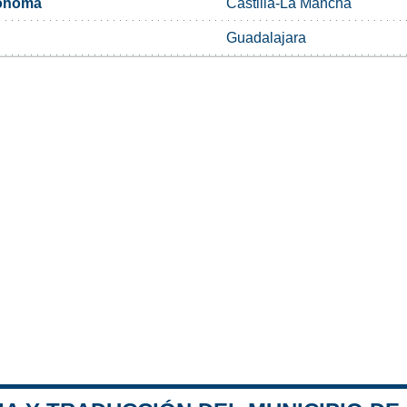
ónoma
Castilla-La Mancha
Guadalajara