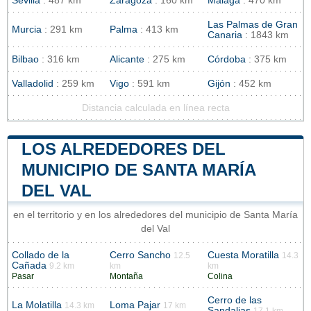
Sevilla
: 487 km
Zaragoza
: 160 km
Málaga
: 470 km
Las Palmas de Gran
Murcia
: 291 km
Palma
: 413 km
Canaria
: 1843 km
Bilbao
: 316 km
Alicante
: 275 km
Córdoba
: 375 km
Valladolid
: 259 km
Vigo
: 591 km
Gijón
: 452 km
Distancia calculada en línea recta
LOS ALREDEDORES DEL
MUNICIPIO DE SANTA MARÍA
DEL VAL
en el territorio y en los alrededores del municipio de Santa María
del Val
Collado de la
Cerro Sancho
Cuesta Moratilla
12.5
14.3
Cañada
9.2 km
km
km
Pasar
Montaña
Colina
Cerro de las
La Molatilla
Loma Pajar
14.3 km
17 km
Sandalias