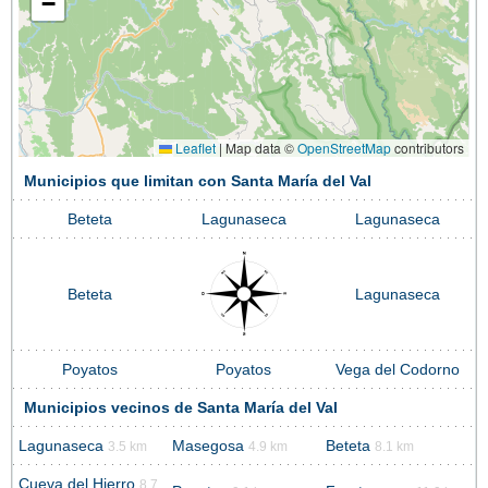
−
Leaflet
|
Map data ©
OpenStreetMap
contributors
Municipios que limitan con Santa María del Val
Beteta
Lagunaseca
Lagunaseca
Beteta
Lagunaseca
Poyatos
Poyatos
Vega del Codorno
Municipios vecinos de Santa María del Val
Lagunaseca
Masegosa
Beteta
3.5 km
4.9 km
8.1 km
Cueva del Hierro
8.7