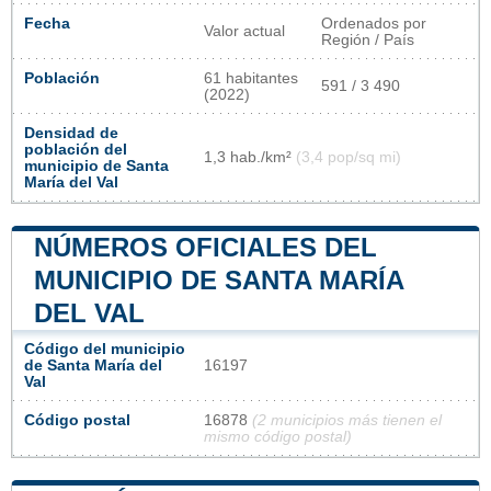
Fecha
Ordenados por
Valor actual
Región / País
Población
61 habitantes
591 / 3 490
(2022)
Densidad de
población del
1,3 hab./km²
(3,4 pop/sq mi)
municipio de Santa
María del Val
NÚMEROS OFICIALES DEL
MUNICIPIO DE SANTA MARÍA
DEL VAL
Código del municipio
de Santa María del
16197
Val
Código postal
16878
(2 municipios más tienen el
mismo código postal)