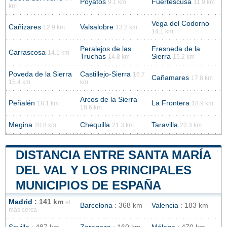
Poyatos
Fuertescusa
9.1 km
11.9 km
km
Vega del Codorno
Cañizares
Valsalobre
12.9 km
13.2 km
14.1 km
Peralejos de las
Fresneda de la
Carrascosa
14.1 km
Truchas
Sierra
14.8 km
15.2 km
Poveda de la Sierra
Castillejo-Sierra
16.7
Cañamares
17.8 km
15.4 km
km
Arcos de la Sierra
Peñalén
La Frontera
18.1 km
18.9 km
18.6 km
Megina
Chequilla
Taravilla
20.8 km
21.3 km
22.3 km
DISTANCIA ENTRE SANTA MARÍA
DEL VAL Y LOS PRINCIPALES
MUNICIPIOS DE ESPAÑA
Madrid
: 141 km
el
Barcelona
: 368 km
Valencia
: 183 km
más cerca