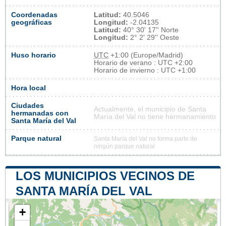
Coordenadas
Latitud:
40.5046
geográficas
Longitud:
-2.04135
Latitud:
40° 30' 17'' Norte
Longitud:
2° 2' 29'' Oeste
Huso horario
UTC
+1:00 (Europe/Madrid)
Horario de verano : UTC +2:00
Horario de invierno : UTC +1:00
Hora local
Ciudades
Actualmente, el municipio de Santa
hermanadas con
María del Val no tiene hermanamiento
Santa María del Val
Parque natural
Santa María del Val no forma parte de
ningún parque natural
LOS MUNICIPIOS VECINOS DE
SANTA MARÍA DEL VAL
+