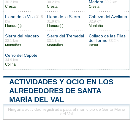
Madera
30.2 km
30.2 km
30.2 km
Cresta
Cresta
Cresta
Llano de la Villa
Llano de la Sierra
Cabezo del Avellano
31.5
km
31.9 km
32.9 km
Llanura(s)
Llanura(s)
Montaña
Sierra del Madero
Sierra del Tremedal
Collado de las Pilas
del Tormo
33.1 km
33.1 km
33.2 km
Montañas
Montañas
Pasar
Cerro del Capote
34.9 km
Colina
ACTIVIDADES Y OCIO EN LOS
ALREDEDORES DE SANTA
MARÍA DEL VAL
Ninguna actividad registrada para el municipio de Santa María
del Val