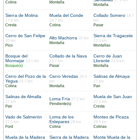
17.1 km
Colina
Montaña
Montaña
Sierra de Molina
Muela del Conde
Collado Somero
18.7
17.8 km
18.7 km
km
Cresta
Colina
Pasar
Cerro de San Felipe
Sierra de Tragacete
Alto Machorra
20 km
20 km
22.5 km
Montaña
Pico
Montañas
Bosque del
Collado de la Nava
Cerro de Juan
Mormejar
Llorente
23.1 km
23.7 km
23.9 km
Bosque(s)
Pasar
Montaña
Cerro del Pozo de la
Cerro Veredas
Salinas de Almaya
26.3
Yegua
24.7 km
km
27 km
Colina
Montaña
Pan
Salinas de Almalla
Muela de San Juan
Loma Fría
27.2 km
27 km
27.3 km
Pendiente(s)
Pan
Cresta
Vado de Salmerón
Loma de los
Montes de Picaza
Estepares
27.5 km
28 km
29.4 km
Ford
Colina
Colinas
Muela de la Madera
Sierra de la Madera
Monte Muela de la