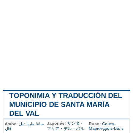
TOPONIMIA Y TRADUCCIÓN DEL
MUNICIPIO DE SANTA MARÍA
DEL VAL
Japonés:
サンタ・
árabe:
سانتا ماريا ديل
Ruso:
Санта-
Мария-дель-Валь
فال
マリア・デル・バル