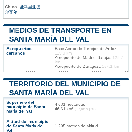
Chino:
圣马里亚德
尔瓦尔
MEDIOS DE TRANSPORTE EN
SANTA MARÍA DEL VAL
Aeropuertos
Base Aérea de Torrejón de Ardoz
cercanos
119.9 km
Aeropuerto de Madrid-Barajas
128.7
km
Aeropuerto de Zaragoza
154.1 km
TERRITORIO DEL MUNICIPIO DE
SANTA MARÍA DEL VAL
Superficie del
4 631 hectáreas
municipio de Santa
46,31 km²
(17,88 sq mi)
María del Val
Altitud del municipio
de Santa María del
1 205 metros de altitud
Val