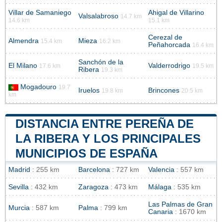
Villar de Samaniego
Ahigal de Villarino
Valsalabroso
14.7 km
14.6 km
15.1 km
Cerezal de
Almendra
Mieza
15.4 km
16.2 km
Peñahorcada
16.4 km
Sanchón de la
El Milano
Valderrodrigo
17.6 km
19.5 km
Ribera
19.3 km
Mogadouro
19.7
Iruelos
Brincones
19.8 km
20.5 km
km
DISTANCIA ENTRE PEREÑA DE
LA RIBERA Y LOS PRINCIPALES
MUNICIPIOS DE ESPAÑA
Madrid
: 255 km
Barcelona
: 727 km
Valencia
: 557 km
Sevilla
: 432 km
Zaragoza
: 473 km
Málaga
: 535 km
Las Palmas de Gran
Murcia
: 587 km
Palma
: 799 km
Canaria
: 1670 km