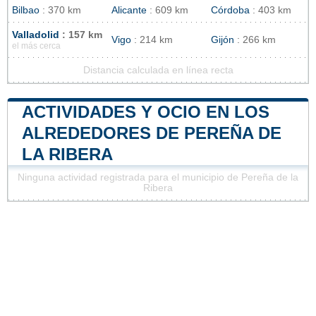
Bilbao
: 370 km
Alicante
: 609 km
Córdoba
: 403 km
Valladolid
: 157 km
Vigo
: 214 km
Gijón
: 266 km
el más cerca
Distancia calculada en línea recta
ACTIVIDADES Y OCIO EN LOS
ALREDEDORES DE PEREÑA DE
LA RIBERA
Ninguna actividad registrada para el municipio de Pereña de la
Ribera