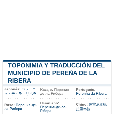
TOPONIMIA Y TRADUCCIÓN DEL
MUNICIPIO DE PEREÑA DE LA
RIBERA
Japonés:
ペレーニ
Kazajo:
Перения-
Portugués:
де-ла-Рибера
Perenha da Ribera
ャ・デ・ラ・リベラ
Ucraniano:
Chino:
佩雷尼亚德
Ruso:
Перения-де-
Перенья-де-ла-
ла-Рибера
拉里韦拉
Рібера