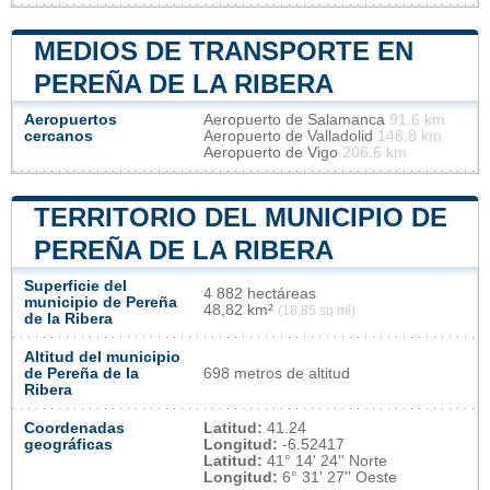
MEDIOS DE TRANSPORTE EN
PEREÑA DE LA RIBERA
Aeropuertos
Aeropuerto de Salamanca
91.6 km
cercanos
Aeropuerto de Valladolid
148.8 km
Aeropuerto de Vigo
206.6 km
TERRITORIO DEL MUNICIPIO DE
PEREÑA DE LA RIBERA
Superficie del
4 882 hectáreas
municipio de Pereña
48,82 km²
(18,85 sq mi)
de la Ribera
Altitud del municipio
de Pereña de la
698 metros de altitud
Ribera
Coordenadas
Latitud:
41.24
geográficas
Longitud:
-6.52417
Latitud:
41° 14' 24'' Norte
Longitud:
6° 31' 27'' Oeste