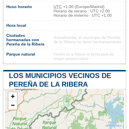
Huso horario
UTC
+1:00 (Europe/Madrid)
Horario de verano : UTC +2:00
Horario de invierno : UTC +1:00
Hora local
Ciudades
Actualmente, el municipio de Pereña
hermanadas con
de la Ribera no tiene hermanamiento
Pereña de la Ribera
Parque natural
Pereña de la Ribera no forma parte de
ningún parque natural
LOS MUNICIPIOS VECINOS DE
PEREÑA DE LA RIBERA
+
−