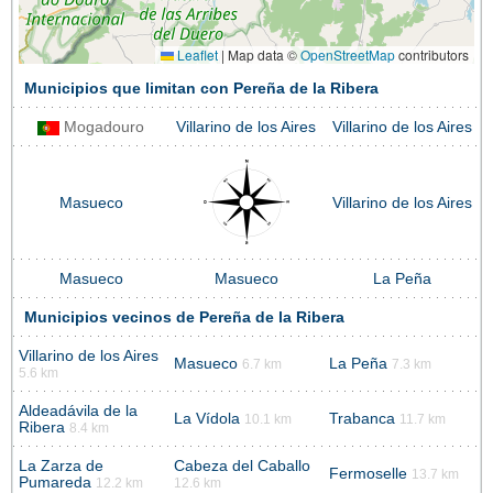
Leaflet
|
Map data ©
OpenStreetMap
contributors
Municipios que limitan con Pereña de la Ribera
Mogadouro
Villarino de los Aires
Villarino de los Aires
Masueco
Villarino de los Aires
Masueco
Masueco
La Peña
Municipios vecinos de Pereña de la Ribera
Villarino de los Aires
Masueco
La Peña
6.7 km
7.3 km
5.6 km
Aldeadávila de la
La Vídola
Trabanca
10.1 km
11.7 km
Ribera
8.4 km
La Zarza de
Cabeza del Caballo
Fermoselle
13.7 km
Pumareda
12.2 km
12.6 km