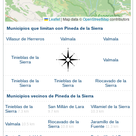
Leaflet
|
Map data ©
OpenStreetMap
contributors
Municipios que limitan con Pineda de la Sierra
Villasur de Herreros
Valmala
Valmala
Tinieblas de la
Valmala
Sierra
Tinieblas de la
Tinieblas de la
Riocavado de la
Sierra
Sierra
Sierra
Municipios vecinos de Pineda de la Sierra
Tinieblas de la
San Millán de Lara
Villamiel de la Sierra
Sierra
7.3 km
9.7 km
10.3 km
Riocavado de la
Jaramillo de la
Valmala
10.5 km
Sierra
Fuente
10.8 km
11.3 km