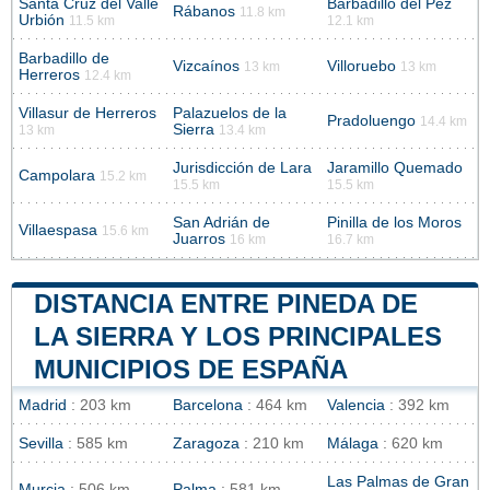
Santa Cruz del Valle
Barbadillo del Pez
Rábanos
11.8 km
Urbión
11.5 km
12.1 km
Barbadillo de
Vizcaínos
Villoruebo
13 km
13 km
Herreros
12.4 km
Villasur de Herreros
Palazuelos de la
Pradoluengo
14.4 km
Sierra
13 km
13.4 km
Jurisdicción de Lara
Jaramillo Quemado
Campolara
15.2 km
15.5 km
15.5 km
San Adrián de
Pinilla de los Moros
Villaespasa
15.6 km
Juarros
16 km
16.7 km
DISTANCIA ENTRE PINEDA DE
LA SIERRA Y LOS PRINCIPALES
MUNICIPIOS DE ESPAÑA
Madrid
: 203 km
Barcelona
: 464 km
Valencia
: 392 km
Sevilla
: 585 km
Zaragoza
: 210 km
Málaga
: 620 km
Las Palmas de Gran
Murcia
: 506 km
Palma
: 581 km