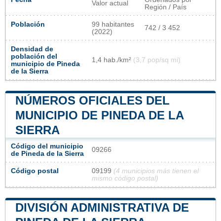
Valor actual
Región / País
Población
99 habitantes
742 / 3 452
(2022)
Densidad de
población del
1,4 hab./km²
(3,7 pop/sq mi)
municipio de Pineda
de la Sierra
NÚMEROS OFICIALES DEL
MUNICIPIO DE PINEDA DE LA
SIERRA
Código del municipio
09266
de Pineda de la Sierra
Código postal
09199
(4 municipios más tienen el
mismo código postal)
DIVISIÓN ADMINISTRATIVA DE