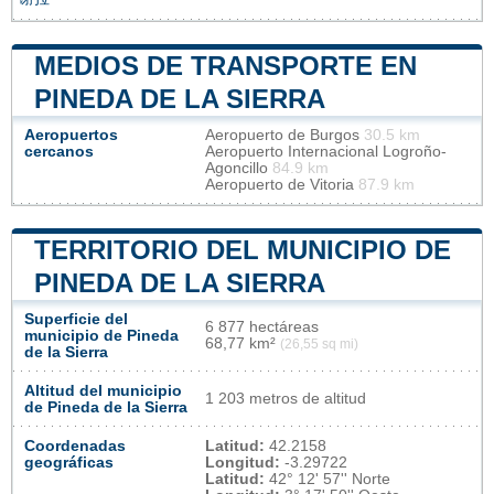
MEDIOS DE TRANSPORTE EN
PINEDA DE LA SIERRA
Aeropuertos
Aeropuerto de Burgos
30.5 km
cercanos
Aeropuerto Internacional Logroño-
Agoncillo
84.9 km
Aeropuerto de Vitoria
87.9 km
TERRITORIO DEL MUNICIPIO DE
PINEDA DE LA SIERRA
Superficie del
6 877 hectáreas
municipio de Pineda
68,77 km²
(26,55 sq mi)
de la Sierra
Altitud del municipio
1 203 metros de altitud
de Pineda de la Sierra
Coordenadas
Latitud:
42.2158
geográficas
Longitud:
-3.29722
Latitud:
42° 12' 57'' Norte