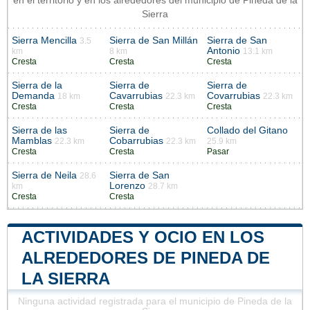
en el territorio y en los alrededores del municipio de Pineda de la
Sierra
Sierra Mencilla
Sierra de San Millán
Sierra de San
3.5
Antonio
km
8 km
13.1 km
Cresta
Cresta
Cresta
Sierra de la
Sierra de
Sierra de
Demanda
Cavarrubias
Covarrubias
18 km
22.3 km
22.3 km
Cresta
Cresta
Cresta
Sierra de las
Sierra de
Collado del Gitano
Mamblas
Cobarrubias
22.3 km
22.3 km
25.9 km
Cresta
Cresta
Pasar
Sierra de Neila
Sierra de San
28.6
Lorenzo
km
28.7 km
Cresta
Cresta
ACTIVIDADES Y OCIO EN LOS
ALREDEDORES DE PINEDA DE
LA SIERRA
Ninguna actividad registrada para el municipio de Pineda de la