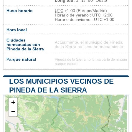
Longitud:
3° 17' 50'' Oeste
Huso horario
UTC
+1:00 (Europe/Madrid)
Horario de verano : UTC +2:00
Horario de invierno : UTC +1:00
Hora local
Ciudades
Actualmente, el municipio de Pineda
hermanadas con
de la Sierra no tiene hermanamiento
Pineda de la Sierra
Parque natural
Pineda de la Sierra no forma parte de ningún
parque natural
LOS MUNICIPIOS VECINOS DE
PINEDA DE LA SIERRA
+
−