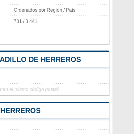
Ordenados por Región / País
731 / 3 441
BADILLO DE HERREROS
enen el mismo código postal)
E HERREROS