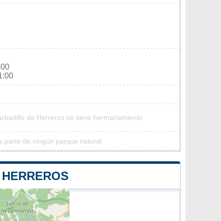
:00
1:00
arbadillo de Herreros no tiene hermanamiento
a parte de ningún parque natural
E HERREROS