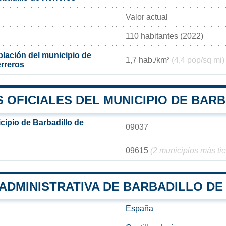
Valor actual
110 habitantes (2022)
lación del municipio de
1,7 hab./km²
(4,4 pop/sq mi)
erreros
 OFICIALES DEL MUNICIPIO DE BAR
cipio de Barbadillo de
09037
09615
(2 municipios más ti
 ADMINISTRATIVA DE BARBADILLO D
España