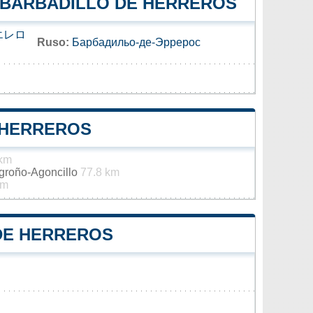
E BARBADILLO DE HERREROS
エレロ
Ruso:
Барбадильо-де-Эррерос
 HERREROS
 km
ogroño-Agoncillo
77.8 km
km
 DE HERREROS