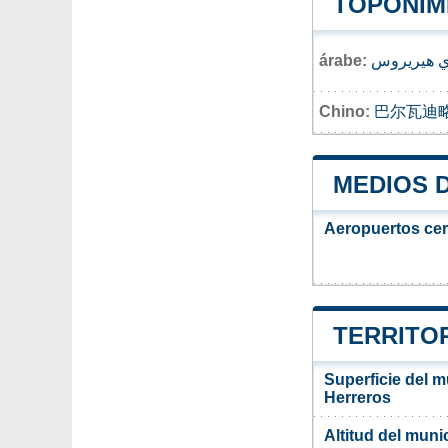
TOPONIM
árabe:
دي هيريروس
Chino:
巴尔瓦迪
MEDIOS 
Aeropuertos ce
TERRITO
Superficie del m
Herreros
Altitud del muni