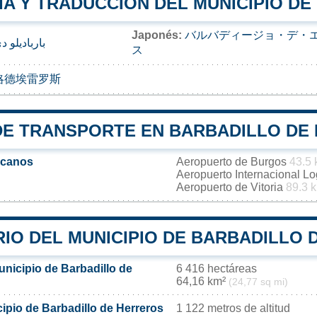
IA Y TRADUCCIÓN DEL MUNICIPIO D
Japonés:
バルバディージョ・デ・
بارباديلو 
ス
略德埃雷罗斯
DE TRANSPORTE EN BARBADILLO DE
rcanos
Aeropuerto de Burgos
43.5
Aeropuerto Internacional L
Aeropuerto de Vitoria
89.3 
RIO DEL MUNICIPIO DE BARBADILLO
unicipio de Barbadillo de
6 416 hectáreas
64,16 km²
(24,77 sq mi)
cipio de Barbadillo de Herreros
1 122 metros de altitud