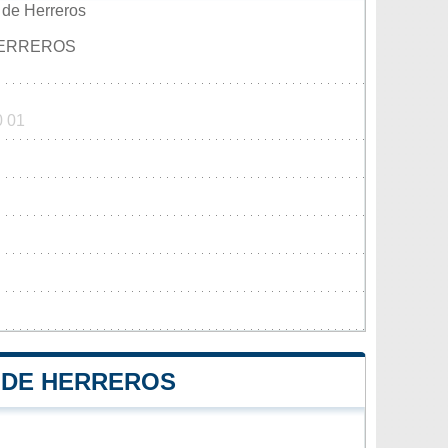
 de Herreros
HERREROS
0 01
 DE HERREROS