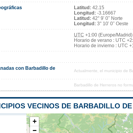
ográficas
Latitud:
42.15
Longitud:
-3.16667
Latitud:
42° 9' 0'' Norte
Longitud:
3° 10' 0'' Oeste
UTC
+1:00 (Europe/Madrid)
Horario de verano : UTC +2
Horario de invierno : UTC +
nadas con Barbadillo de
Actualmente, el municipio de B
Barbadillo de Herreros no form
ICIPIOS VECINOS DE BARBADILLO D
+
−