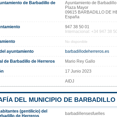
yuntamiento de Barbadillo de
Ayuntamiento de Barbadillo
Plaza Mayor
09615 BARBADILLO DE 
España
untamiento
947 38 50 01
Internacional: +34 947 38 5
tamiento
No disponible
l del ayuntamiento
barbadillodeherreros.es
al de Barbadillo de Herreros
Mario Rey Gallo
ón
17 Junio 2023
AIDJ
FÍA DEL MUNICIPIO DE BARBADILLO
bitantes (gentilicio) del
barbadillensesfuelles
rbadillo de Herreros