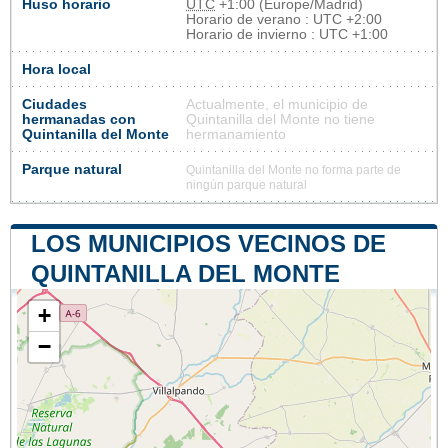
Huso horario
UTC
+1:00 (Europe/Madrid)
Horario de verano : UTC +2:00
Horario de invierno : UTC +1:00
Hora local
Ciudades
Actualmente, el municipio de
hermanadas con
Quintanilla del Monte no tiene
Quintanilla del Monte
hermanamiento
Parque natural
Quintanilla del Monte no forma parte de
ningún parque natural
LOS MUNICIPIOS VECINOS DE
QUINTANILLA DEL MONTE
+
−