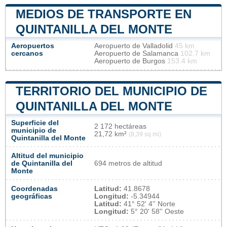
MEDIOS DE TRANSPORTE EN
QUINTANILLA DEL MONTE
Aeropuertos
Aeropuerto de Valladolid
45 km
cercanos
Aeropuerto de Salamanca
102.7 km
Aeropuerto de Burgos
153.4 km
TERRITORIO DEL MUNICIPIO DE
QUINTANILLA DEL MONTE
Superficie del
2 172 hectáreas
municipio de
21,72 km²
(8,39 sq mi)
Quintanilla del Monte
Altitud del municipio
de Quintanilla del
694 metros de altitud
Monte
Coordenadas
Latitud:
41.8678
geográficas
Longitud:
-5.34944
Latitud:
41° 52' 4'' Norte
Longitud:
5° 20' 58'' Oeste