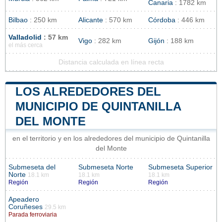
Canaria
: 1782 km
Bilbao
: 250 km
Alicante
: 570 km
Córdoba
: 446 km
Valladolid
: 57 km
Vigo
: 282 km
Gijón
: 188 km
el más cerca
Distancia calculada en línea recta
LOS ALREDEDORES DEL
MUNICIPIO DE QUINTANILLA
DEL MONTE
en el territorio y en los alrededores del municipio de Quintanilla
del Monte
Submeseta del
Submeseta Norte
Submeseta Superior
Norte
18.1 km
18.1 km
18.1 km
Región
Región
Región
Apeadero
Coruñeses
29.5 km
Parada ferroviaria