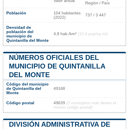
Valor actual
Región / País
Población
104 habitantes
737 / 3 447
(2022)
Densidad de
población del
4,8 hab./km²
(12,4 pop/sq mi)
municipio de
Quintanilla del Monte
NÚMEROS OFICIALES DEL
MUNICIPIO DE QUINTANILLA
DEL MONTE
Código del municipio
de Quintanilla del
49168
Monte
Código postal
49639
(2 municipios más tienen el
mismo código postal)
DIVISIÓN ADMINISTRATIVA DE