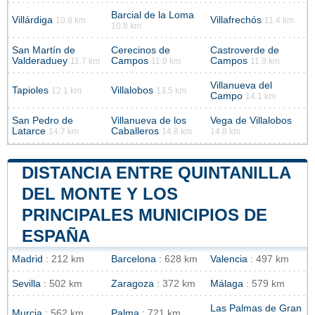
Barcial de la Loma
Villárdiga
Villafrechós
10.8 km
11.4 km
10.8 km
San Martín de
Cerecinos de
Castroverde de
Valderaduey
Campos
Campos
11.7 km
11.9 km
11.9 km
Villanueva del
Tapioles
Villalobos
12.1 km
13.5 km
Campo
14.1 km
San Pedro de
Villanueva de los
Vega de Villalobos
Latarce
Caballeros
14.7 km
14.8 km
14.8 km
DISTANCIA ENTRE QUINTANILLA
DEL MONTE Y LOS
PRINCIPALES MUNICIPIOS DE
ESPAÑA
Madrid
: 212 km
Barcelona
: 628 km
Valencia
: 497 km
Sevilla
: 502 km
Zaragoza
: 372 km
Málaga
: 579 km
Las Palmas de Gran
Murcia
: 562 km
Palma
: 721 km