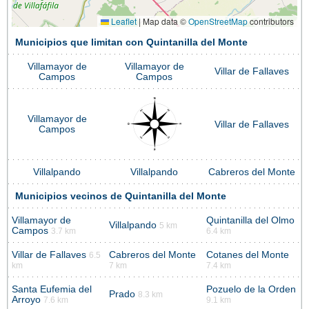
Leaflet
|
Map data ©
OpenStreetMap
contributors
Municipios que limitan con Quintanilla del Monte
Villamayor de
Villamayor de
Villar de Fallaves
Campos
Campos
Villamayor de
Villar de Fallaves
Campos
Villalpando
Villalpando
Cabreros del Monte
Municipios vecinos de Quintanilla del Monte
Villamayor de
Quintanilla del Olmo
Villalpando
5 km
Campos
3.7 km
6.4 km
Villar de Fallaves
Cabreros del Monte
Cotanes del Monte
6.5
km
7 km
7.4 km
Santa Eufemia del
Pozuelo de la Orden
Prado
8.3 km
Arroyo
7.6 km
9.1 km