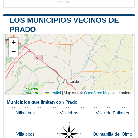
natural
LOS MUNICIPIOS VECINOS DE
PRADO
+
−
Leaflet
|
Map data ©
OpenStreetMap
contributors
Municipios que limitan con Prado
Villalobos
Villalobos
Villar de Fallaves
Villalobos
Quintanilla del Olmo