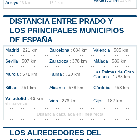
Valdescorriel
13.6 km
Arroyo
13 km
13.1 km
DISTANCIA ENTRE PRADO Y
LOS PRINCIPALES MUNICIPIOS
DE ESPAÑA
Madrid
: 221 km
Barcelona
: 634 km
Valencia
: 505 km
Sevilla
: 507 km
Zaragoza
: 378 km
Málaga
: 586 km
Las Palmas de Gran
Murcia
: 571 km
Palma
: 729 km
Canaria
: 1783 km
Bilbao
: 251 km
Alicante
: 578 km
Córdoba
: 453 km
Valladolid
: 65 km
Vigo
: 276 km
Gijón
: 182 km
el más cerca
Distancia calculada en línea recta
LOS ALREDEDORES DEL