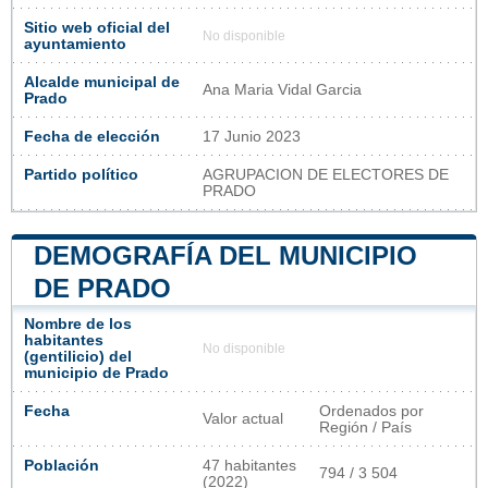
Sitio web oficial del
No disponible
ayuntamiento
Alcalde municipal de
Ana Maria Vidal Garcia
Prado
Fecha de elección
17 Junio 2023
Partido político
AGRUPACION DE ELECTORES DE
PRADO
DEMOGRAFÍA DEL MUNICIPIO
DE PRADO
Nombre de los
habitantes
No disponible
(gentilicio) del
municipio de Prado
Fecha
Ordenados por
Valor actual
Región / País
Población
47 habitantes
794 / 3 504
(2022)