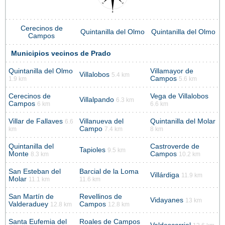
Cerecinos de
Quintanilla del Olmo
Quintanilla del Olmo
Campos
Municipios vecinos de Prado
Quintanilla del Olmo
Villamayor de
Villalobos
5.4 km
Campos
1.9 km
5.6 km
Cerecinos de
Vega de Villalobos
Villalpando
6.3 km
Campos
6 km
6.6 km
Villar de Fallaves
Villanueva del
Quintanilla del Molar
6.6
Campo
km
7.4 km
8 km
Quintanilla del
Castroverde de
Tapioles
9.5 km
Monte
Campos
8.3 km
10.2 km
San Esteban del
Barcial de la Loma
Villárdiga
11.9 km
Molar
11.1 km
11.6 km
San Martín de
Revellinos de
Vidayanes
13 km
Valderaduey
Campos
12.8 km
12.8 km
Santa Eufemia del
Roales de Campos