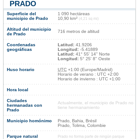
PRADO
Superficie del
1 090 hectáreas
municipio de Prado
10,90 km²
(4,21 sq mi)
Altitud del municipio
716 metros de altitud
de Prado
Coordenadas
Latitud:
41.9206
geográficas
Longitud:
-5.41889
Latitud:
41° 55' 14'' Norte
Longitud:
5° 25' 8'' Oeste
Huso horario
UTC
+1:00 (Europe/Madrid)
Horario de verano : UTC +2:00
Horario de invierno : UTC +1:00
Hora local
Ciudades
Actualmente, el municipio de Prado no
hermanadas con
tiene hermanamiento
Prado
Municipio homónimo
Prado, Bahia, Brésil
Prado, Tolima, Colombie
Parque natural
Prado no forma parte de ningún parque