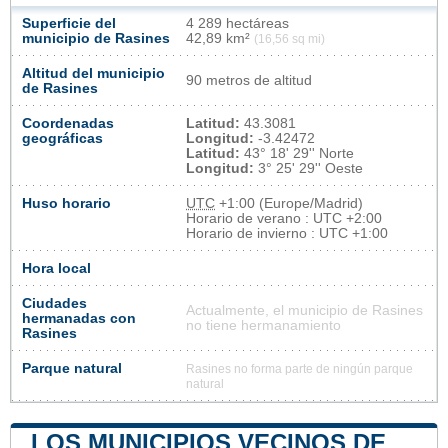
Superficie del
4 289 hectáreas
municipio de Rasines
42,89 km²
(16,56 sq mi)
Altitud del municipio
90 metros de altitud
de Rasines
Coordenadas
Latitud:
43.3081
geográficas
Longitud:
-3.42472
Latitud:
43° 18' 29'' Norte
Longitud:
3° 25' 29'' Oeste
Huso horario
UTC
+1:00 (Europe/Madrid)
Horario de verano : UTC +2:00
Horario de invierno : UTC +1:00
Hora local
Ciudades
Actualmente, el municipio de Rasines
hermanadas con
no tiene hermanamiento
Rasines
Parque natural
Rasines no forma parte de ningún parque
natural
LOS MUNICIPIOS VECINOS DE