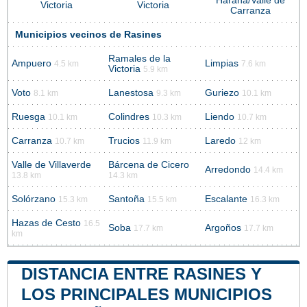
Harana/Valle de
Victoria
Victoria
Carranza
Municipios vecinos de Rasines
Ramales de la
Ampuero
Limpias
4.5 km
7.6 km
Victoria
5.9 km
Voto
Lanestosa
Guriezo
8.1 km
9.3 km
10.1 km
Ruesga
Colindres
Liendo
10.1 km
10.3 km
10.7 km
Carranza
Trucios
Laredo
10.7 km
11.9 km
12 km
Valle de Villaverde
Bárcena de Cicero
Arredondo
14.4 km
13.8 km
14.3 km
Solórzano
Santoña
Escalante
15.3 km
15.5 km
16.3 km
Hazas de Cesto
16.5
Soba
Argoños
17.7 km
17.7 km
km
DISTANCIA ENTRE RASINES Y
LOS PRINCIPALES MUNICIPIOS