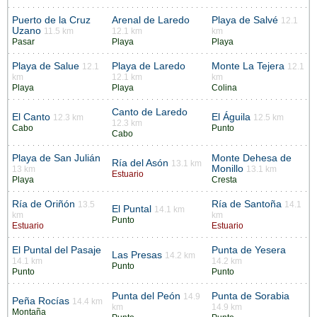
Puerto de la Cruz
Arenal de Laredo
Playa de Salvé
12.1
Uzano
11.5 km
12.1 km
km
Pasar
Playa
Playa
Playa de Salue
Playa de Laredo
Monte La Tejera
12.1
12.1
km
12.1 km
km
Playa
Playa
Colina
Canto de Laredo
El Canto
El Águila
12.3 km
12.5 km
12.3 km
Cabo
Punto
Cabo
Playa de San Julián
Monte Dehesa de
Ría del Asón
13.1 km
Monillo
13 km
13.1 km
Estuario
Playa
Cresta
Ría de Oriñón
Ría de Santoña
13.5
14.1
El Puntal
14.1 km
km
km
Punto
Estuario
Estuario
El Puntal del Pasaje
Punta de Yesera
Las Presas
14.2 km
14.1 km
14.2 km
Punto
Punto
Punto
Punta del Peón
Punta de Sorabia
14.9
Peña Rocías
14.4 km
km
14.9 km
Montaña