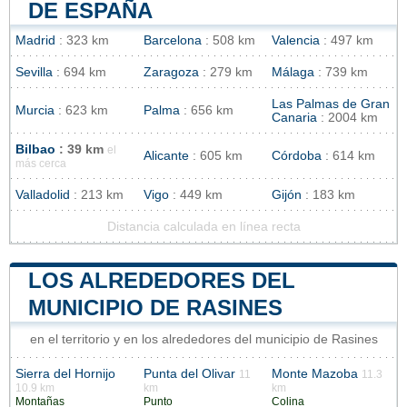
DE ESPAÑA
Madrid
: 323 km
Barcelona
: 508 km
Valencia
: 497 km
Sevilla
: 694 km
Zaragoza
: 279 km
Málaga
: 739 km
Las Palmas de Gran
Murcia
: 623 km
Palma
: 656 km
Canaria
: 2004 km
Bilbao
: 39 km
el
Alicante
: 605 km
Córdoba
: 614 km
más cerca
Valladolid
: 213 km
Vigo
: 449 km
Gijón
: 183 km
Distancia calculada en línea recta
LOS ALREDEDORES DEL
MUNICIPIO DE RASINES
en el territorio y en los alrededores del municipio de Rasines
Sierra del Hornijo
Punta del Olivar
Monte Mazoba
11
11.3
10.9 km
km
km
Montañas
Punto
Colina