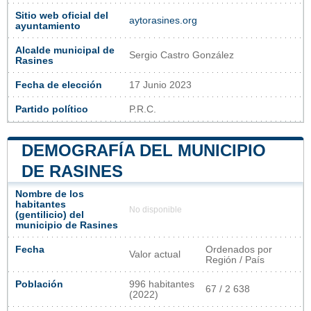
Sitio web oficial del
aytorasines.org
ayuntamiento
Alcalde municipal de
Sergio Castro González
Rasines
Fecha de elección
17 Junio 2023
Partido político
P.R.C.
DEMOGRAFÍA DEL MUNICIPIO
DE RASINES
Nombre de los
habitantes
No disponible
(gentilicio) del
municipio de Rasines
Fecha
Ordenados por
Valor actual
Región / País
Población
996 habitantes
67 / 2 638
(2022)