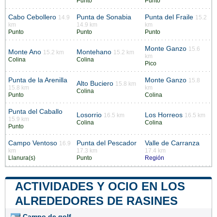
Punto
Punto
Cabo Cebollero
Punta de Sonabia
Punta del Fraile
14.9
15.2
km
14.9 km
km
Punto
Punto
Punto
Monte Ganzo
15.6
Monte Ano
Montehano
15.2 km
15.2 km
km
Colina
Colina
Pico
Punta de la Arenilla
Monte Ganzo
15.8
Alto Buciero
15.8 km
15.8 km
km
Colina
Punto
Colina
Punta del Caballo
Losorrio
Los Horreos
16.5 km
16.5 km
15.9 km
Colina
Colina
Punto
Campo Ventoso
Punta del Pescador
Valle de Carranza
16.9
km
17.3 km
17.4 km
Llanura(s)
Punto
Región
ACTIVIDADES Y OCIO EN LOS
ALREDEDORES DE RASINES
Campo de golf