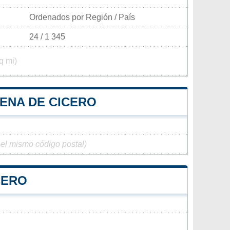
Ordenados por Región / País
24 / 1 345
q mi)
CENA DE CICERO
 el mismo código postal)
CERO