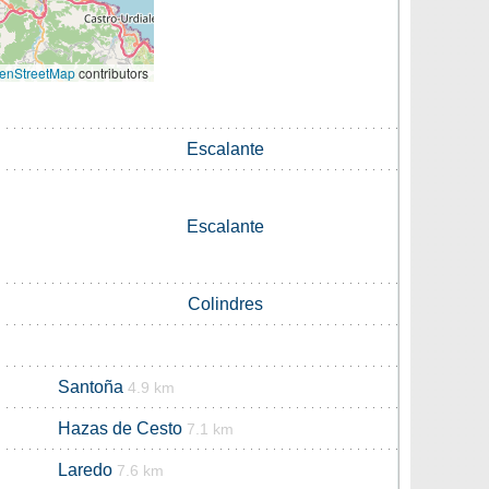
enStreetMap
contributors
Escalante
Escalante
Colindres
Santoña
4.9 km
Hazas de Cesto
7.1 km
Laredo
7.6 km