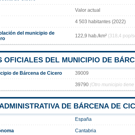
Valor actual
4 503 habitantes (2022)
lación del municipio de
122,9 hab./km²
(318,4 pop/s
ero
 OFICIALES DEL MUNICIPIO DE BÁR
cipio de Bárcena de Cicero
39009
39790
(Otro municipio tiene
 ADMINISTRATIVA DE BÁRCENA DE CI
España
ónoma
Cantabria