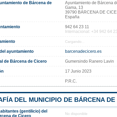
yuntamiento de Bárcena de
Ayuntamiento de Bárcena d
Gama, 13
39790 BÁRCENA DE CIC
España
untamiento
942 64 23 11
Internacional: +34 942 64 2
tamiento
Cargando...
l del ayuntamiento
barcenadecicero.es
al de Bárcena de Cicero
Gumersindo Ranero Lavin
ón
17 Junio 2023
P.R.C.
FÍA DEL MUNICIPIO DE BÁRCENA DE
bitantes (gentilicio) del
No disponible
rcena de Cicero