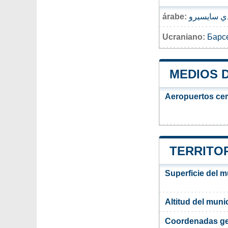
árabe:
دي سايسيرو
Ucraniano:
Барс
MEDIOS 
Aeropuertos ce
TERRITOR
Superficie del 
Altitud del muni
Coordenadas ge