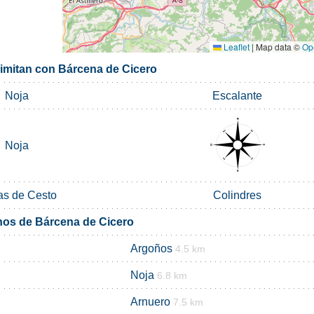
Leaflet
|
Map data ©
Op
limitan con Bárcena de Cicero
Noja
Escalante
Noja
s de Cesto
Colindres
nos de Bárcena de Cicero
Argoños
4.5 km
Noja
6.8 km
Arnuero
7.5 km