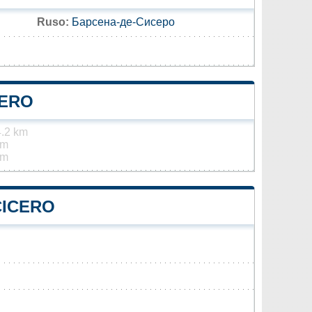
Ruso:
Барсена-де-Сисеро
CERO
.2 km
km
km
CICERO