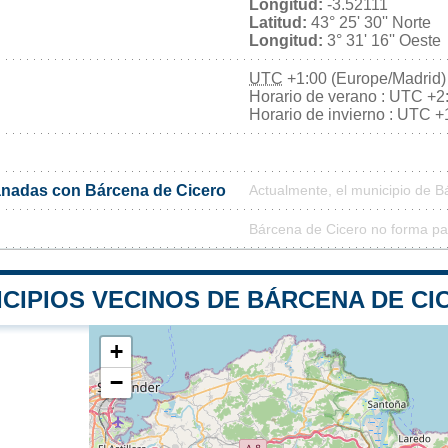
Longitud:
-3.52111
Latitud:
43° 25' 30'' Norte
Longitud:
3° 31' 16'' Oeste
UTC
+1:00 (Europe/Madrid)
Horario de verano : UTC +2
Horario de invierno : UTC +
nadas con Bárcena de Cicero
Actualmente, el municipio de 
Bárcena de Cicero no forma pa
ICIPIOS VECINOS DE BÁRCENA DE CI
+
−