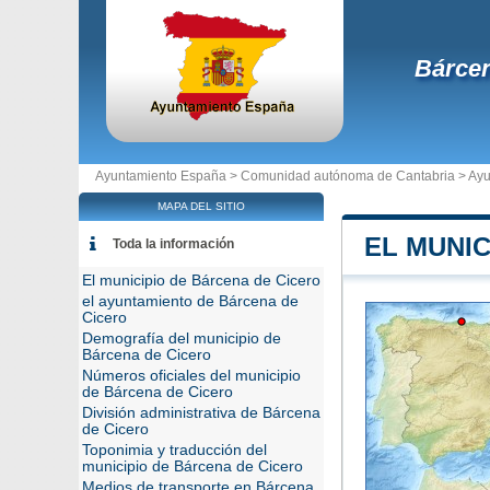
Bárcen
Ayuntamiento España >
Comunidad autónoma de Cantabria
>
Ayu
MAPA DEL SITIO
EL MUNIC
Toda la información
El municipio de Bárcena de Cicero
el ayuntamiento de Bárcena de
Cicero
Demografía del municipio de
Bárcena de Cicero
Números oficiales del municipio
de Bárcena de Cicero
División administrativa de Bárcena
de Cicero
Toponimia y traducción del
municipio de Bárcena de Cicero
Medios de transporte en Bárcena