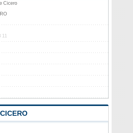
e Cicero
ERO
3 11
 CICERO