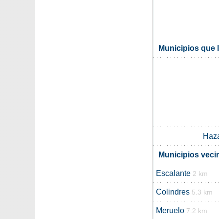
Municipios que 
Haza
Municipios veci
Escalante
2 km
Colindres
5.3 km
Meruelo
7.2 km