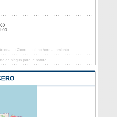
:00
1:00
Bárcena de Cicero no tiene hermanamiento
rte de ningún parque natural
CERO