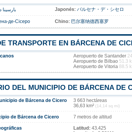
Japonés:
バルセナ・デ・シセロ
بارسينا 
ена-де-Сісеро
Chino:
巴尔塞纳德西塞罗
DE TRANSPORTE EN BÁRCENA DE CI
rcanos
Aeropuerto de Santander
24
Aeropuerto de Bilbao
51.3 
Aeropuerto de Vitoria
88.5 
IO DEL MUNICIPIO DE BÁRCENA DE 
municipio de Bárcena de Cicero
3 663 hectáreas
36,63 km²
(14,14 sq mi)
cipio de Bárcena de Cicero
7 metros de altitud
ográficas
Latitud:
43.425