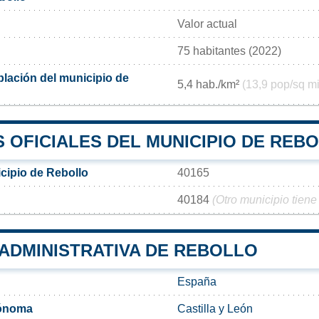
Valor actual
75 habitantes (2022)
lación del municipio de
5,4 hab./km²
(13,9 pop/sq mi
 OFICIALES DEL MUNICIPIO DE REB
cipio de Rebollo
40165
40184
(Otro municipio tiene
 ADMINISTRATIVA DE REBOLLO
España
ónoma
Castilla y León