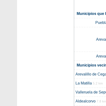
Municipios que 
Puebl
Areva
Areva
Municipios veci
Arevalillo de Ceg
La Matilla
5.2 km
Valleruela de Se
Aldealcorvo
7.8 k