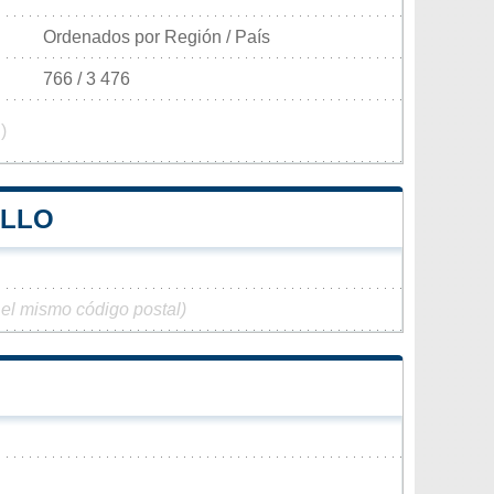
Ordenados por Región / País
766 / 3 476
)
OLLO
 el mismo código postal)