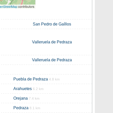
enStreetMap
contributors
San Pedro de Gaíllos
Valleruela de Pedraza
Valleruela de Pedraza
Puebla de Pedraza
4.8 km
Arahuetes
6.2 km
Orejana
7.4 km
Pedraza
8.1 km