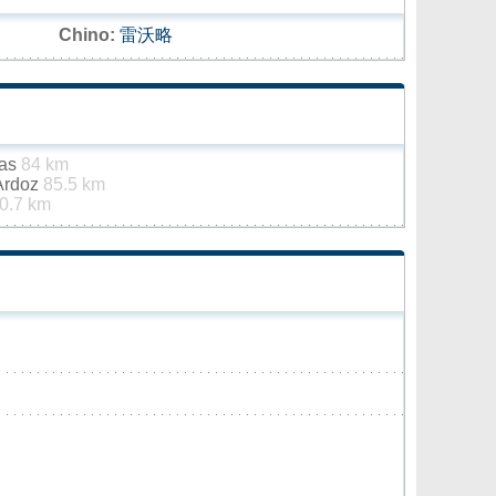
Chino:
雷沃略
jas
84 km
 Ardoz
85.5 km
0.7 km