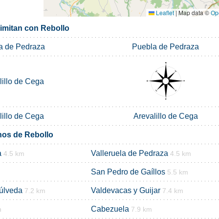
Leaflet
|
Map data ©
Op
limitan con Rebollo
a de Pedraza
Puebla de Pedraza
lillo de Cega
lillo de Cega
Arevalillo de Cega
nos de Rebollo
a
Valleruela de Pedraza
4.5 km
4.5 km
San Pedro de Gaíllos
5.5 km
púlveda
Valdevacas y Guijar
7.2 km
7.4 km
Cabezuela
m
7.9 km