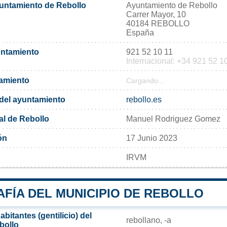
yuntamiento de Rebollo
Ayuntamiento de Rebollo
Carrer Mayor, 10
40184 REBOLLO
España
untamiento
921 52 10 11
Internacional: +34 921 52 1
tamiento
Cargando...
l del ayuntamiento
rebollo.es
al de Rebollo
Manuel Rodriguez Gomez
ón
17 Junio 2023
IRVM
FÍA DEL MUNICIPIO DE REBOLLO
bitantes (gentilicio) del
rebollano, -a
bollo