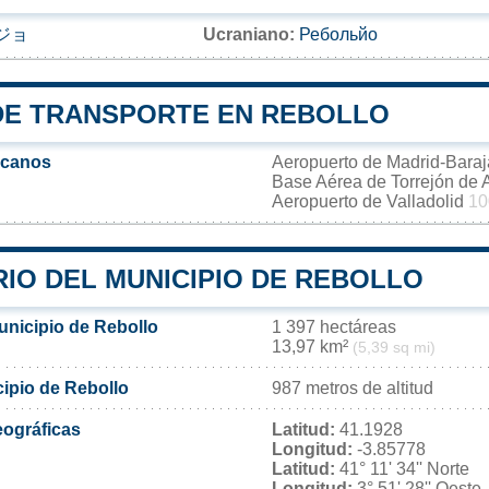
ジョ
Ucraniano:
Ребольйо
DE TRANSPORTE EN REBOLLO
rcanos
Aeropuerto de Madrid-Bara
Base Aérea de Torrejón de
Aeropuerto de Valladolid
10
IO DEL MUNICIPIO DE REBOLLO
unicipio de Rebollo
1 397 hectáreas
13,97 km²
(5,39 sq mi)
cipio de Rebollo
987 metros de altitud
ográficas
Latitud:
41.1928
Longitud:
-3.85778
Latitud:
41° 11' 34'' Norte
Longitud:
3° 51' 28'' Oeste