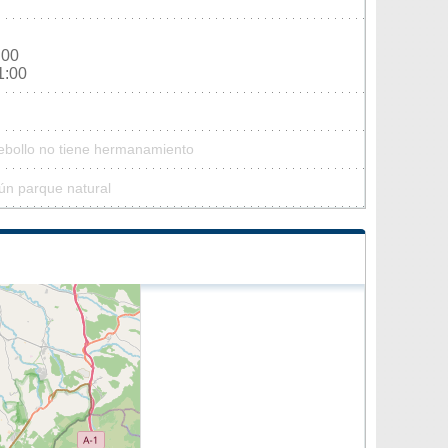
:00
1:00
Rebollo no tiene hermanamiento
ún parque natural