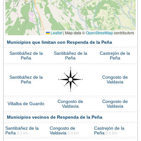
Leaflet
|
Map data ©
OpenStreetMap
contributors
Municipios que limitan con Respenda de la Peña
Santibáñez de la
Santibáñez de la
Castrejón de la
Peña
Peña
Peña
Santibáñez de la
Congosto de
Peña
Valdavia
Congosto de
Congosto de
Villalba de Guardo
Valdavia
Valdavia
Municipios vecinos de Respenda de la Peña
Santibáñez de la
Congosto de
Castrejón de la
Peña
Valdavia
Peña
6.1 km
6.9 km
8.6 km