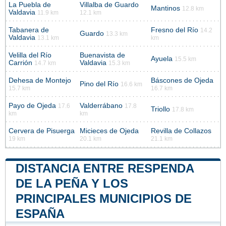
La Puebla de
Villalba de Guardo
Mantinos
12.8 km
Valdavia
11.9 km
12.1 km
Tabanera de
Fresno del Río
14.2
Guardo
13.3 km
Valdavia
13.1 km
km
Velilla del Río
Buenavista de
Ayuela
15.5 km
Carrión
Valdavia
14.7 km
15.3 km
Dehesa de Montejo
Báscones de Ojeda
Pino del Río
16.6 km
15.7 km
16.7 km
Payo de Ojeda
Valderrábano
17.6
17.8
Triollo
17.8 km
km
km
Cervera de Pisuerga
Micieces de Ojeda
Revilla de Collazos
19 km
20.1 km
21.1 km
DISTANCIA ENTRE RESPENDA
DE LA PEÑA Y LOS
PRINCIPALES MUNICIPIOS DE
ESPAÑA