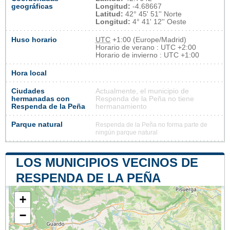
geográficas
Longitud:
-4.68667
Latitud:
42° 45' 51'' Norte
Longitud:
4° 41' 12'' Oeste
Huso horario
UTC
+1:00 (Europe/Madrid)
Horario de verano : UTC +2:00
Horario de invierno : UTC +1:00
Hora local
Ciudades
Actualmente, el municipio de
hermanadas con
Respenda de la Peña no tiene
Respenda de la Peña
hermanamiento
Parque natural
Respenda de la Peña no forma parte de
ningún parque natural
LOS MUNICIPIOS VECINOS DE
RESPENDA DE LA PEÑA
+
−