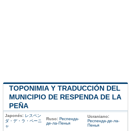
TOPONIMIA Y TRADUCCIÓN DEL
MUNICIPIO DE RESPENDA DE LA
PEÑA
Japonés:
レスペン
Ucraniano:
Ruso:
Респенда-
ダ・デ・ラ・ペーニ
Респенда-де-ла-
де-ла-Пенья
Пенья
ャ