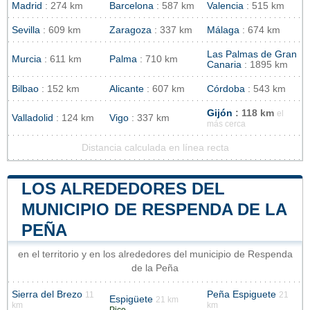
Madrid
: 274 km
Barcelona
: 587 km
Valencia
: 515 km
Sevilla
: 609 km
Zaragoza
: 337 km
Málaga
: 674 km
Las Palmas de Gran
Murcia
: 611 km
Palma
: 710 km
Canaria
: 1895 km
Bilbao
: 152 km
Alicante
: 607 km
Córdoba
: 543 km
Gijón
: 118 km
el
Valladolid
: 124 km
Vigo
: 337 km
más cerca
Distancia calculada en línea recta
LOS ALREDEDORES DEL
MUNICIPIO DE RESPENDA DE LA
PEÑA
en el territorio y en los alrededores del municipio de Respenda
de la Peña
Sierra del Brezo
Peña Espiguete
11
21
Espigüete
21 km
km
km
Pico