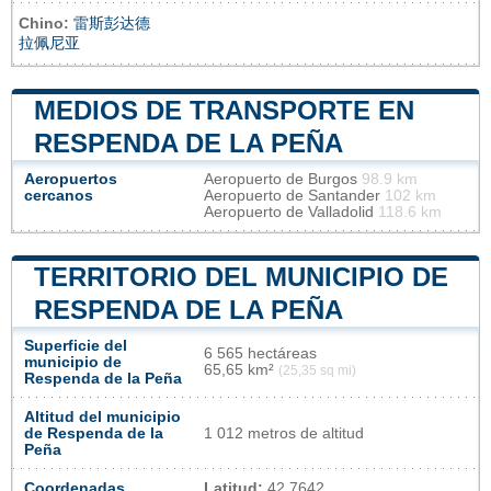
Chino:
雷斯彭达德
拉佩尼亚
MEDIOS DE TRANSPORTE EN
RESPENDA DE LA PEÑA
Aeropuertos
Aeropuerto de Burgos
98.9 km
cercanos
Aeropuerto de Santander
102 km
Aeropuerto de Valladolid
118.6 km
TERRITORIO DEL MUNICIPIO DE
RESPENDA DE LA PEÑA
Superficie del
6 565 hectáreas
municipio de
65,65 km²
(25,35 sq mi)
Respenda de la Peña
Altitud del municipio
de Respenda de la
1 012 metros de altitud
Peña
Coordenadas
Latitud:
42.7642