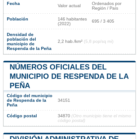
Fecha
Ordenados por
Valor actual
Región / País
Población
146 habitantes
695 / 3 405
(2022)
Densidad de
población del
2,2 hab./km²
(5,8 pop/sq mi)
municipio de
Respenda de la Peña
NÚMEROS OFICIALES DEL
MUNICIPIO DE RESPENDA DE LA
PEÑA
Código del municipio
de Respenda de la
34151
Peña
Código postal
34870
(Otro municipio tiene el mismo
código postal)
DIVISIÓN ADMINISTRATIVA DE