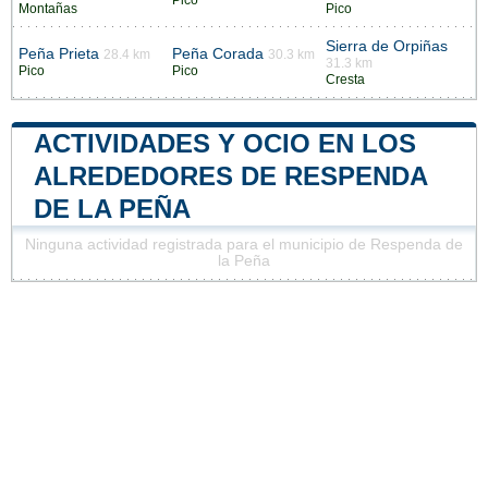
Montañas
Pico
Sierra de Orpiñas
Peña Prieta
Peña Corada
28.4 km
30.3 km
31.3 km
Pico
Pico
Cresta
ACTIVIDADES Y OCIO EN LOS
ALREDEDORES DE RESPENDA
DE LA PEÑA
Ninguna actividad registrada para el municipio de Respenda de
la Peña