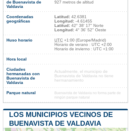
de Buenavista de
927 metros de altitud
Valdavia
Coordenadas
Latitud:
42.6381
geográficas
Longitud:
-4.61455
Latitud:
42° 38' 17'' Norte
Longitud:
4° 36' 52'' Oeste
Huso horario
UTC
+1:00 (Europe/Madrid)
Horario de verano : UTC +2:00
Horario de invierno : UTC +1:00
Hora local
Ciudades
Actualmente, el municipio de
hermanadas con
Buenavista de Valdavia no tiene
Buenavista de
hermanamiento
Valdavia
Parque natural
Buenavista de Valdavia no forma parte de
ningún parque natural
LOS MUNICIPIOS VECINOS DE
BUENAVISTA DE VALDAVIA