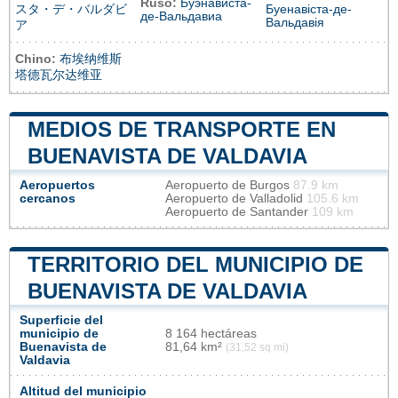
Ruso:
Буэнависта-
スタ・デ・バルダビ
Буенавіста-де-
де-Вальдавиа
Вальдавія
ア
Chino:
布埃纳维斯
塔德瓦尔达维亚
MEDIOS DE TRANSPORTE EN
BUENAVISTA DE VALDAVIA
Aeropuertos
Aeropuerto de Burgos
87.9 km
cercanos
Aeropuerto de Valladolid
105.6 km
Aeropuerto de Santander
109 km
TERRITORIO DEL MUNICIPIO DE
BUENAVISTA DE VALDAVIA
Superficie del
municipio de
8 164 hectáreas
Buenavista de
81,64 km²
(31,52 sq mi)
Valdavia
Altitud del municipio