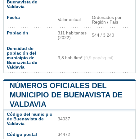
Buenavista de
Valdavia
Fecha
Ordenados por
Valor actual
Región / País
Población
311 habitantes
544 / 3 240
(2022)
Densidad de
población del
municipio de
3,8 hab./km²
(9,9 pop/sq mi)
Buenavista de
Valdavia
NÚMEROS OFICIALES DEL
MUNICIPIO DE BUENAVISTA DE
VALDAVIA
Código del municipio
de Buenavista de
34037
Valdavia
Código postal
34472