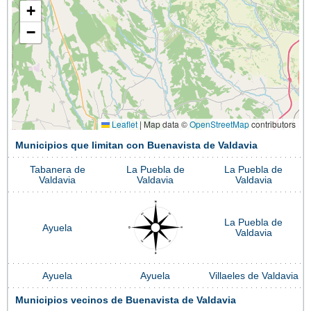
+
−
Leaflet
|
Map data ©
OpenStreetMap
contributors
Municipios que limitan con Buenavista de Valdavia
Tabanera de
La Puebla de
La Puebla de
Valdavia
Valdavia
Valdavia
La Puebla de
Ayuela
Valdavia
Ayuela
Ayuela
Villaeles de Valdavia
Municipios vecinos de Buenavista de Valdavia