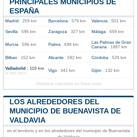
PRINCIPALES MUNICIPIOS DE
ESPAÑA
Madrid
: 259 km
Barcelona
: 579 km
Valencia
: 501 km
Sevilla
: 596 km
Zaragoza
: 327 km
Málaga
: 659 km
Las Palmas de Gran
Murcia
: 596 km
Palma
: 698 km
Canaria
: 1887 km
Bilbao
: 152 km
Alicante
: 592 km
Córdoba
: 529 km
Valladolid
: 110 km
Vigo
: 341 km
Gijón
: 132 km
el más cerca
Distancia calculada en línea recta
LOS ALREDEDORES DEL
MUNICIPIO DE BUENAVISTA DE
VALDAVIA
en el territorio y en los alrededores del municipio de Buenavista
de Valdavia