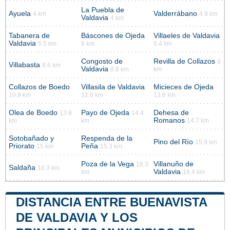
La Puebla de
Ayuela
Valderrábano
4 km
4.8 km
Valdavia
4 km
Tabanera de
Báscones de Ojeda
Villaeles de Valdavia
Valdavia
6.5 km
8 km
8.4 km
Congosto de
Revilla de Collazos
9
Villabasta
8.6 km
Valdavia
8.8 km
km
Collazos de Boedo
Villasila de Valdavia
Micieces de Ojeda
10.9 km
12.6 km
13.8 km
Olea de Boedo
Payo de Ojeda
Dehesa de
13.8
14.4
Romanos
km
km
14.7 km
Sotobañado y
Respenda de la
Pino del Río
15.9 km
Priorato
Peña
15 km
15.3 km
Poza de la Vega
Villanuño de
16.3
Saldaña
16.3 km
Valdavia
km
16.4 km
DISTANCIA ENTRE BUENAVISTA
DE VALDAVIA Y LOS