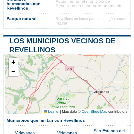
Actualmente, el municipio de
hermanadas con
Revellinos no tiene hermanamiento
Revellinos
Parque natural
Revellinos no forma parte de ningún parque
natural
LOS MUNICIPIOS VECINOS DE
REVELLINOS
+
−
Leaflet
|
Map data ©
OpenStreetMap
contributors
Municipios que limitan con Revellinos
San Esteban del
Vidayanes
Vidayanes