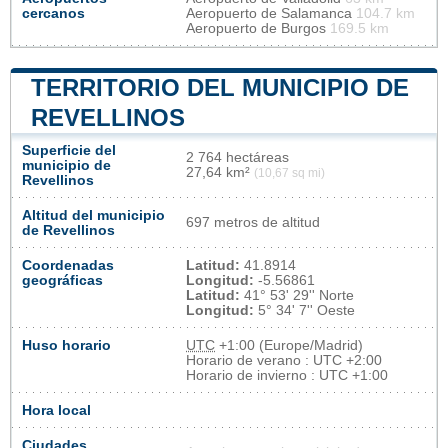
cercanos
Aeropuerto de Salamanca
104.7 km
Aeropuerto de Burgos
169.5 km
TERRITORIO DEL MUNICIPIO DE
REVELLINOS
Superficie del
2 764 hectáreas
municipio de
27,64 km²
(10,67 sq mi)
Revellinos
Altitud del municipio
697 metros de altitud
de Revellinos
Coordenadas
Latitud:
41.8914
geográficas
Longitud:
-5.56861
Latitud:
41° 53' 29'' Norte
Longitud:
5° 34' 7'' Oeste
Huso horario
UTC
+1:00 (Europe/Madrid)
Horario de verano : UTC +2:00
Horario de invierno : UTC +1:00
Hora local
Ciudades