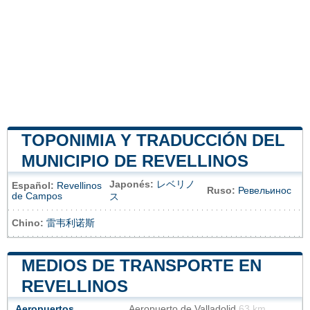
TOPONIMIA Y TRADUCCIÓN DEL
MUNICIPIO DE REVELLINOS
Japonés:
レベリノ
Español:
Revellinos
Ruso:
Ревельинос
de Campos
ス
Chino:
雷韦利诺斯
MEDIOS DE TRANSPORTE EN
REVELLINOS
Aeropuertos
Aeropuerto de Valladolid
63 km