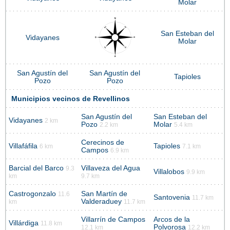
Molar
San Esteban del
Vidayanes
Molar
San Agustín del
San Agustín del
Tapioles
Pozo
Pozo
Municipios vecinos de Revellinos
San Agustín del
San Esteban del
Vidayanes
2 km
Pozo
Molar
2.2 km
5.4 km
Cerecinos de
Villafáfila
Tapioles
6 km
7.1 km
Campos
6.9 km
Barcial del Barco
Villaveza del Agua
9.3
Villalobos
9.9 km
km
9.7 km
Castrogonzalo
San Martín de
11.6
Santovenia
11.7 km
Valderaduey
km
11.7 km
Villarrín de Campos
Arcos de la
Villárdiga
11.8 km
Polvorosa
12.1 km
12.2 km