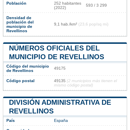
Población
252 habitantes
593 / 3 299
(2022)
Densidad de
población del
9,1 hab./km²
(23,6 pop/sq mi)
municipio de
Revellinos
NÚMEROS OFICIALES DEL
MUNICIPIO DE REVELLINOS
Código del municipio
49175
de Revellinos
Código postal
49135
(2 municipios más tienen el
mismo código postal)
DIVISIÓN ADMINISTRATIVA DE
REVELLINOS
País
España