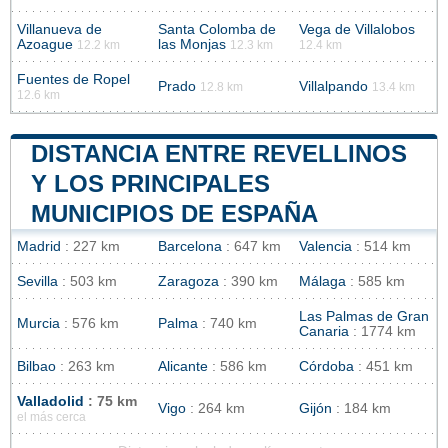
Villanueva de
Santa Colomba de
Vega de Villalobos
Azoague
las Monjas
12.2 km
12.3 km
12.4 km
Fuentes de Ropel
Prado
Villalpando
12.8 km
13.4 km
12.6 km
DISTANCIA ENTRE REVELLINOS
Y LOS PRINCIPALES
MUNICIPIOS DE ESPAÑA
Madrid
: 227 km
Barcelona
: 647 km
Valencia
: 514 km
Sevilla
: 503 km
Zaragoza
: 390 km
Málaga
: 585 km
Las Palmas de Gran
Murcia
: 576 km
Palma
: 740 km
Canaria
: 1774 km
Bilbao
: 263 km
Alicante
: 586 km
Córdoba
: 451 km
Valladolid
: 75 km
Vigo
: 264 km
Gijón
: 184 km
el más cerca