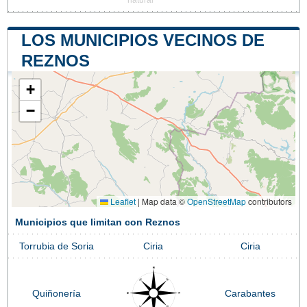
natural
LOS MUNICIPIOS VECINOS DE
REZNOS
+
−
Leaflet
|
Map data ©
OpenStreetMap
contributors
Municipios que limitan con Reznos
Torrubia de Soria
Ciria
Ciria
Quiñonería
Carabantes