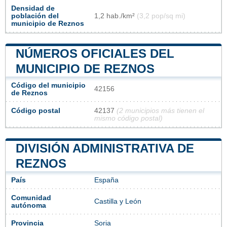
Densidad de
población del
1,2 hab./km²
(3,2 pop/sq mi)
municipio de Reznos
NÚMEROS OFICIALES DEL
MUNICIPIO DE REZNOS
Código del municipio
42156
de Reznos
Código postal
42137
(2 municipios más tienen el
mismo código postal)
DIVISIÓN ADMINISTRATIVA DE
REZNOS
País
España
Comunidad
Castilla y León
autónoma
Provincia
Soria