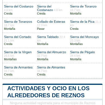
Sierra del Costanzo
Sierra del
Sierra de Toranzo
Costanazo
4.8 km
4.8 km
16.7 km
Cresta
Cresta
Montaña
Sierra de Toranzos
Collado de Esteras
Sierra de la Pica
21.1
16.7 km
17.3 km
km
Montaña
Pasar
Cresta
Sierra del Cortado
Sierra Tablado
Sierra del Moncayo
22.4
21.1 km
km
25.3 km
Cresta
Montaña
Montañas
Sierra de la Virgen
Sierra del Almuerzo
Sierra de Pégalo
26.6 km
32.7 km
34.4 km
Montañas
Montaña
Montaña
Sierra de Armantes
Sierra de Almantes
34.7 km
34.7 km
Cresta
Cresta
ACTIVIDADES Y OCIO EN LOS
ALREDEDORES DE REZNOS
Ninguna actividad registrada para el municipio de Reznos