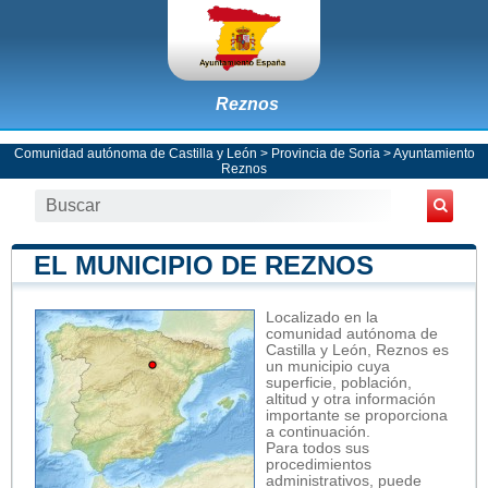
Reznos
Comunidad autónoma de Castilla y León
>
Provincia de Soria
>
Ayuntamiento
Reznos
EL MUNICIPIO DE REZNOS
Localizado en la
comunidad autónoma de
Castilla y León, Reznos es
un municipio cuya
superficie, población,
altitud y otra información
importante se proporciona
a continuación.
Para todos sus
procedimientos
administrativos, puede