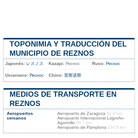
TOPONIMIA Y TRADUCCIÓN DEL
MUNICIPIO DE REZNOS
Japonés:
レスノス
Kazajo:
Реснос
Ruso:
Реснос
Ucraniano:
Реснос
Chino:
雷斯诺斯
MEDIOS DE TRANSPORTE EN
REZNOS
Aeropuertos
Aeropuerto de Zaragoza
82.4 km
cercanos
Aeropuerto Internacional Logroño-
Agoncillo
99.7 km
Aeropuerto de Pamplona
134.9 km