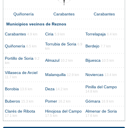
Quiñonería
Carabantes
Carabantes
Municipios vecinos de Reznos
Carabantes
Ciria
Torrelapaja
4.9 km
5.9 km
6.4 km
Torrubia de Soria
6.9
Quiñonería
Berdejo
6.5 km
7.7 km
km
Portillo de Soria
9.2
Almazul
Bijuesca
10.2 km
10.5 km
km
Villaseca de Arciel
Malanquilla
Noviercas
12.9 km
13.4 km
11.7 km
Pinilla del Campo
Borobia
Deza
13.6 km
14.2 km
14.8 km
Buberos
Pomer
Gómara
15.3 km
16.2 km
16.9 km
Clarés de Ribota
Hinojosa del Campo
Almenar de Soria
17.1 km
17.5 km
17.6 km