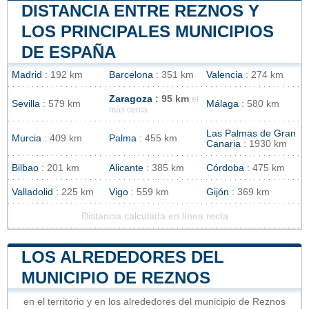
DISTANCIA ENTRE REZNOS Y
LOS PRINCIPALES MUNICIPIOS
DE ESPAÑA
Madrid
: 192 km
Barcelona
: 351 km
Valencia
: 274 km
Zaragoza
: 95 km
el
Sevilla
: 579 km
Málaga
: 580 km
más cerca
Las Palmas de Gran
Murcia
: 409 km
Palma
: 455 km
Canaria
: 1930 km
Bilbao
: 201 km
Alicante
: 385 km
Córdoba
: 475 km
Valladolid
: 225 km
Vigo
: 559 km
Gijón
: 369 km
Distancia calculada en línea recta
LOS ALREDEDORES DEL
MUNICIPIO DE REZNOS
en el territorio y en los alrededores del municipio de Reznos