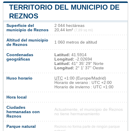
TERRITORIO DEL MUNICIPIO DE
REZNOS
Superficie del
2 044 hectáreas
municipio de Reznos
20,44 km²
(7,89 sq mi)
Altitud del municipio
1 060 metros de altitud
de Reznos
Coordenadas
Latitud:
41.5914
geográficas
Longitud:
-2.02694
Latitud:
41° 35' 29'' Norte
Longitud:
2° 1' 37'' Oeste
Huso horario
UTC
+1:00 (Europe/Madrid)
Horario de verano : UTC +2:00
Horario de invierno : UTC +1:00
Hora local
Ciudades
Actualmente, el municipio de Reznos
hermanadas con
no tiene hermanamiento
Reznos
Parque natural
Reznos no forma parte de ningún parque