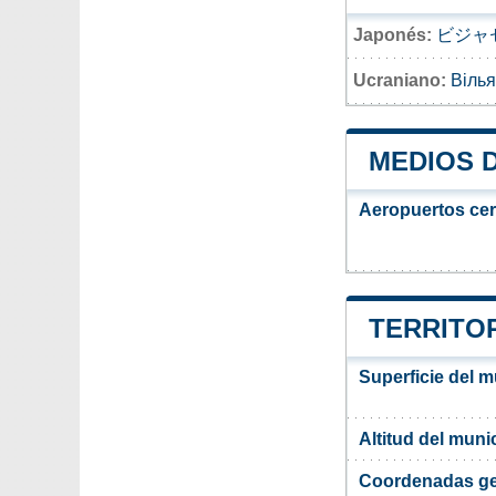
Japonés:
ビジャ
Ucraniano:
Вілья
MEDIOS 
Aeropuertos ce
TERRITOR
Superficie del m
Altitud del muni
Coordenadas ge