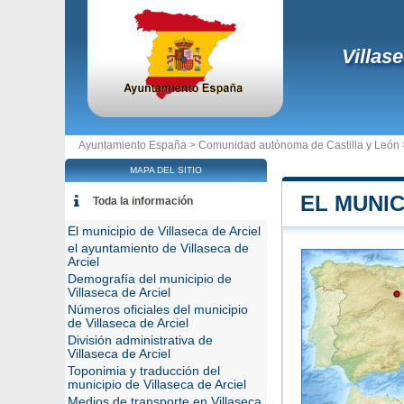
Villas
Ayuntamiento España >
Comunidad autónoma de Castilla y León
MAPA DEL SITIO
EL MUNIC
Toda la información
El municipio de Villaseca de Arciel
el ayuntamiento de Villaseca de
Arciel
Demografía del municipio de
Villaseca de Arciel
Números oficiales del municipio
de Villaseca de Arciel
División administrativa de
Villaseca de Arciel
Toponimia y traducción del
municipio de Villaseca de Arciel
Medios de transporte en Villaseca