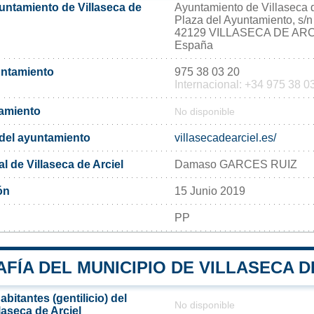
yuntamiento de Villaseca de
Ayuntamiento de Villaseca d
Plaza del Ayuntamiento, s/n
42129 VILLASECA DE ARC
España
untamiento
975 38 03 20
Internacional: +34 975 38 0
tamiento
No disponible
l del ayuntamiento
villasecadearciel.es/
l de Villaseca de Arciel
Damaso GARCES RUIZ
ón
15 Junio 2019
PP
ÍA DEL MUNICIPIO DE VILLASECA D
bitantes (gentilicio) del
No disponible
laseca de Arciel