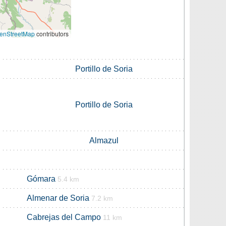
enStreetMap
contributors
Portillo de Soria
Portillo de Soria
Almazul
Gómara
5.4 km
Almenar de Soria
7.2 km
Cabrejas del Campo
11 km