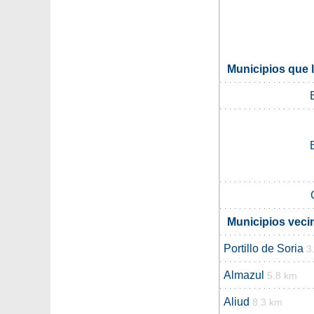
Municipios que l
Municipios vecin
Portillo de Soria
3
Almazul
5.8 km
Aliud
8.3 km