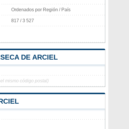
Ordenados por Región / País
817 / 3 527
ASECA DE ARCIEL
 el mismo código postal)
RCIEL