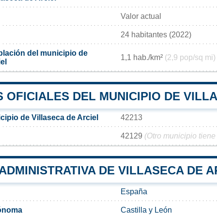
Valor actual
24 habitantes (2022)
lación del municipio de
1,1 hab./km²
(2,9 pop/sq mi)
el
OFICIALES DEL MUNICIPIO DE VILL
ipio de Villaseca de Arciel
42213
42129
(Otro municipio tiene
 ADMINISTRATIVA DE VILLASECA DE A
España
ónoma
Castilla y León