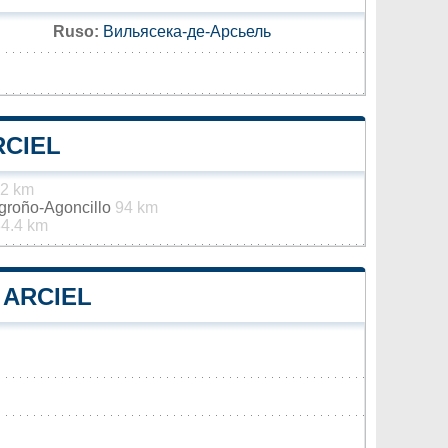
Ruso:
Вильясека-де-Арсьель
RCIEL
.2 km
ogroño-Agoncillo
94 km
4.4 km
 ARCIEL