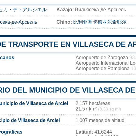
セカ・デ・アルシエル
Kazajo:
Вильясека-де-Арсьель
сека-де-Арсьєль
Chino:
比利亚塞卡德亚尔希耶尔
DE TRANSPORTE EN VILLASECA DE A
rcanos
Aeropuerto de Zaragoza
93
Aeropuerto Internacional L
Aeropuerto de Pamplona
13
IO DEL MUNICIPIO DE VILLASECA DE
unicipio de Villaseca de Arciel
2 157 hectáreas
21,57 km²
(8,33 sq mi)
cipio de Villaseca de Arciel
1 007 metros de altitud
ográficas
Latitud:
41.6244