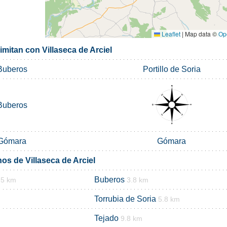
Leaflet
|
Map data ©
Op
imitan con Villaseca de Arciel
Buberos
Portillo de Soria
Buberos
Gómara
Gómara
os de Villaseca de Arciel
Buberos
.5 km
3.8 km
Torrubia de Soria
5.8 km
Tejado
9.8 km