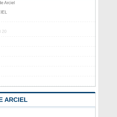
e Arciel
IEL
3 20
E ARCIEL