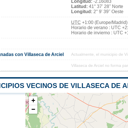
Longitud:
-2.16083
Latitud:
41° 37' 28'' Norte
Longitud:
2° 9' 39'' Oeste
UTC
+1:00 (Europe/Madrid)
Horario de verano : UTC +2
Horario de invierno : UTC +
adas con Villaseca de Arciel
Actualmente, el municipio de V
Villaseca de Arciel no forma pa
CIPIOS VECINOS DE VILLASECA DE A
+
−