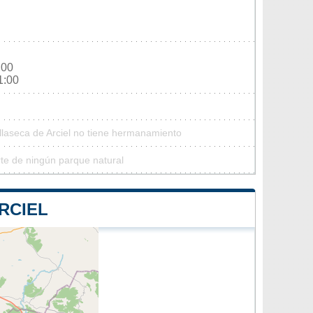
:00
1:00
illaseca de Arciel no tiene hermanamiento
rte de ningún parque natural
RCIEL