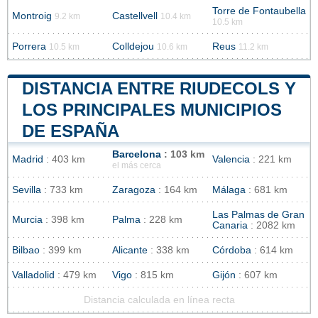
Torre de Fontaubella
Montroig
Castellvell
9.2 km
10.4 km
10.5 km
Porrera
Colldejou
Reus
10.5 km
10.6 km
11.2 km
DISTANCIA ENTRE RIUDECOLS Y
LOS PRINCIPALES MUNICIPIOS
DE ESPAÑA
Barcelona
: 103 km
Madrid
: 403 km
Valencia
: 221 km
el más cerca
Sevilla
: 733 km
Zaragoza
: 164 km
Málaga
: 681 km
Las Palmas de Gran
Murcia
: 398 km
Palma
: 228 km
Canaria
: 2082 km
Bilbao
: 399 km
Alicante
: 338 km
Córdoba
: 614 km
Valladolid
: 479 km
Vigo
: 815 km
Gijón
: 607 km
Distancia calculada en línea recta