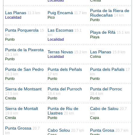
Localidad
Cresta
Punta de la Riera de
Las Planas
Puig Encamá
11.3 km
11.7 km
Riudecañas
14 km
Localidad
Pico
Punto
Punta Porquerola
Las Escomas
15
15.1
Playa de Rifá
15.1 km
km
km
Playa
Punto
Localidad
Punta de la Pixerota
Terras Novas
Las Planas
15.2 km
15.8 km
15.1 km
Localidad
Colina
Punto
Punta de San Pedro
Punta dels Peñals
Punta dels Pañals
17
16.3 km
17 km
km
Punto
Punto
Punto
Sierra de Montsant
Punta del Purroch
Punta del Porroc
17.5 km
18.4 km
18.4 km
Cresta
Punto
Punto
Sierra de Montalt
Punta de Riu de
Cabo de Salou
20.7
Llastres
19.8 km
20 km
km
Cresta
Punto
Capa
Punta Grossa
20.7
Cabo Solou
Punta Grosa
20.7 km
20.7 km
km