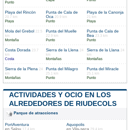
Capa
Punto
Punto
Playa del Rincón
Punta de Cala de
Playa de la Canonja
Oca
20.7 km
20.9 km
21 km
Playa
Punto
Playa
Mola del Grebol
Punta del Muelle
Punta de Cala de
22.5
Bea
km
22.9 km
23.3 km
Montaña
Punto
Punto
Costa Dorada
Sierra de la Llena
Sierra de la Llana
23.7
24
24
km
km
km
Costa
Montañas
Montañas
Sierra de la Plena
Punta del Milagro
Punta del Miracle
24
km
25.1 km
25.1 km
Montañas
Punto
Punto
ACTIVIDADES Y OCIO EN LOS
ALREDEDORES DE RIUDECOLS
Parque de atracciones
PortAventura
Aquopolis
en
Salou
en
Vila-seca
17.4 km
29.4 km