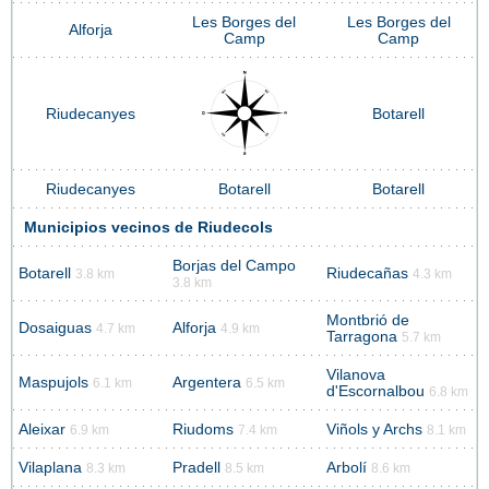
Les Borges del
Les Borges del
Alforja
Camp
Camp
Riudecanyes
Botarell
Riudecanyes
Botarell
Botarell
Municipios vecinos de Riudecols
Borjas del Campo
Botarell
Riudecañas
3.8 km
4.3 km
3.8 km
Montbrió de
Dosaiguas
Alforja
4.7 km
4.9 km
Tarragona
5.7 km
Vilanova
Maspujols
Argentera
6.1 km
6.5 km
d'Escornalbou
6.8 km
Aleixar
Riudoms
Viñols y Archs
6.9 km
7.4 km
8.1 km
Vilaplana
Pradell
Arbolí
8.3 km
8.5 km
8.6 km