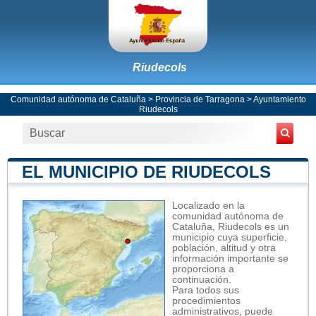
Riudecols
Comunidad autónoma de Cataluña
>
Provincia de Tarragona
>
Ayuntamiento
Riudecols
EL MUNICIPIO DE RIUDECOLS
Localizado en la
comunidad autónoma de
Cataluña, Riudecols es un
municipio cuya superficie,
población, altitud y otra
información importante se
proporciona a
continuación.
Para todos sus
procedimientos
administrativos, puede