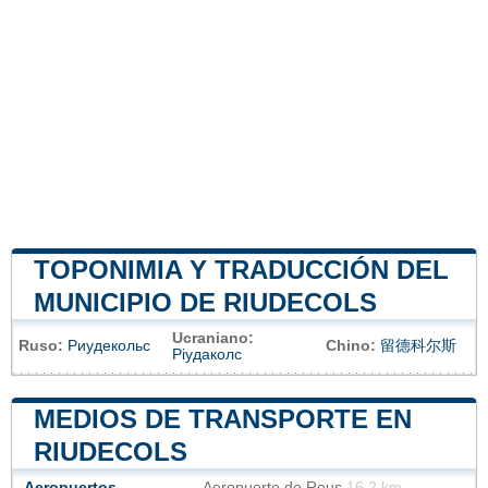
TOPONIMIA Y TRADUCCIÓN DEL
MUNICIPIO DE RIUDECOLS
Ucraniano:
Ruso:
Риудекольс
Chino:
留德科尔斯
Ріудаколс
MEDIOS DE TRANSPORTE EN
RIUDECOLS
Aeropuertos
Aeropuerto de Reus
16.2 km