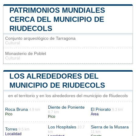
PATRIMONIOS MUNDIALES
CERCA DEL MUNICIPIO DE
RIUDECOLS
Conjunto arqueológico de Tarragona
Cultural
Monasterio de Poblet
Cultural
LOS ALREDEDORES DEL
MUNICIPIO DE RIUDECOLS
en el territorio y en los alrededores del municipio de Riudecols
Diente de Poniente
Roca Bruna
El Priorato
4.9 km
9.3 km
8.7 km
Pico
Área
Pico
Los Hospitales
Sierra de la Musara
10.7
Torres
9.5 km
km
11 km
Localidad