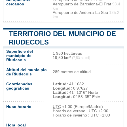
cercanos
Aeropuerto de Barcelona-El Prat
93.4
km
Aeropuerto de Andorra-La Seu
135.2
km
TERRITORIO DEL MUNICIPIO DE
RIUDECOLS
Superficie del
1 950 hectáreas
municipio de
19,50 km²
(7,53 sq mi)
Riudecols
Altitud del municipio
289 metros de altitud
de Riudecols
Coordenadas
Latitud:
41.1682
geográficas
Longitud:
0.97627
Latitud:
41° 10' 6'' Norte
Longitud:
0° 58' 35'' Este
Huso horario
UTC
+1:00 (Europe/Madrid)
Horario de verano : UTC +2:00
Horario de invierno : UTC +1:00
Hora local