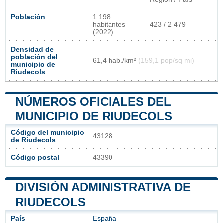
Población
1 198
habitantes
423 / 2 479
(2022)
Densidad de
población del
61,4 hab./km²
(159,1 pop/sq mi)
municipio de
Riudecols
NÚMEROS OFICIALES DEL
MUNICIPIO DE RIUDECOLS
Código del municipio
43128
de Riudecols
Código postal
43390
DIVISIÓN ADMINISTRATIVA DE
RIUDECOLS
País
España