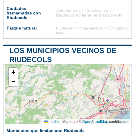
Ciudades
Actualmente, el municipio de
hermanadas con
Riudecols no tiene hermanamiento
Riudecols
Parque natural
Riudecols no forma parte de ningún parque
natural
LOS MUNICIPIOS VECINOS DE
RIUDECOLS
+
−
Leaflet
|
Map data ©
OpenStreetMap
contributors
Municipios que limitan con Riudecols