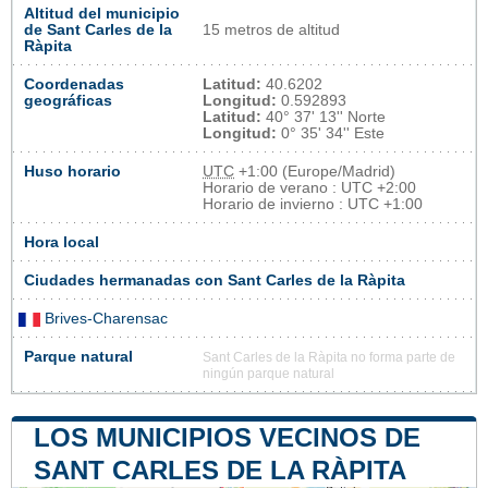
Altitud del municipio
de Sant Carles de la
15 metros de altitud
Ràpita
Coordenadas
Latitud:
40.6202
geográficas
Longitud:
0.592893
Latitud:
40° 37' 13'' Norte
Longitud:
0° 35' 34'' Este
Huso horario
UTC
+1:00 (Europe/Madrid)
Horario de verano : UTC +2:00
Horario de invierno : UTC +1:00
Hora local
Ciudades hermanadas con Sant Carles de la Ràpita
Brives-Charensac
Parque natural
Sant Carles de la Ràpita no forma parte de
ningún parque natural
LOS MUNICIPIOS VECINOS DE
SANT CARLES DE LA RÀPITA