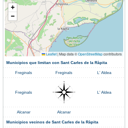
+
−
Leaflet
|
Map data ©
OpenStreetMap
contributors
Municipios que limitan con Sant Carles de la Ràpita
Freginals
Freginals
L' Aldea
Freginals
L' Aldea
Alcanar
Alcanar
Municipios vecinos de Sant Carles de la Ràpita