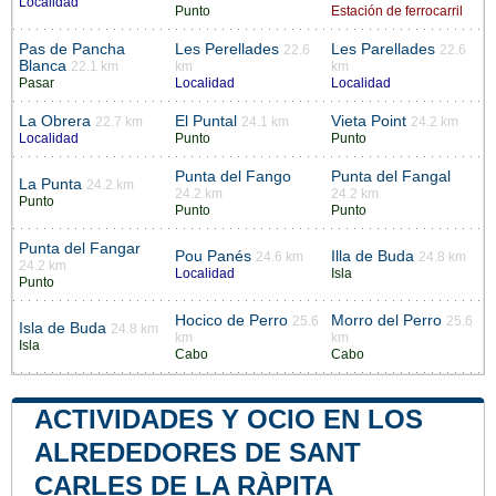
Localidad
Punto
Estación de ferrocarril
Pas de Pancha
Les Perellades
Les Parellades
22.6
22.6
Blanca
22.1 km
km
km
Pasar
Localidad
Localidad
La Obrera
El Puntal
Vieta Point
22.7 km
24.1 km
24.2 km
Localidad
Punto
Punto
Punta del Fango
Punta del Fangal
La Punta
24.2 km
24.2 km
24.2 km
Punto
Punto
Punto
Punta del Fangar
Pou Panés
Illa de Buda
24.6 km
24.8 km
24.2 km
Localidad
Isla
Punto
Hocico de Perro
Morro del Perro
25.6
25.6
Isla de Buda
24.8 km
km
km
Isla
Cabo
Cabo
ACTIVIDADES Y OCIO EN LOS
ALREDEDORES DE SANT
CARLES DE LA RÀPITA