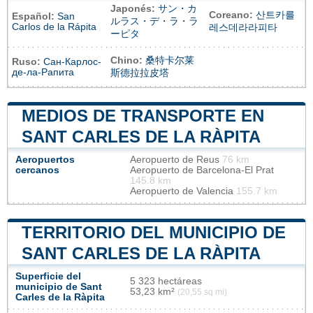
Japonés:
サン・カ
Coreano:
산트카를
Español:
San
ルラス・デ・ラ・ラ
Carlos de la Rápita
레스데라라피타
ーピタ
Chino:
桑特卡尔莱
Ruso:
Сан-Карлос-
де-ла-Рапита
斯德拉拉皮塔
MEDIOS DE TRANSPORTE EN
SANT CARLES DE LA RÀPITA
Aeropuertos
Aeropuerto de Reus
76 km
cercanos
Aeropuerto de Barcelona-El Prat
145.8 km
Aeropuerto de Valencia
155.7 km
TERRITORIO DEL MUNICIPIO DE
SANT CARLES DE LA RÀPITA
Superficie del
5 323 hectáreas
municipio de Sant
53,23 km²
(20,55 sq mi)
Carles de la Ràpita