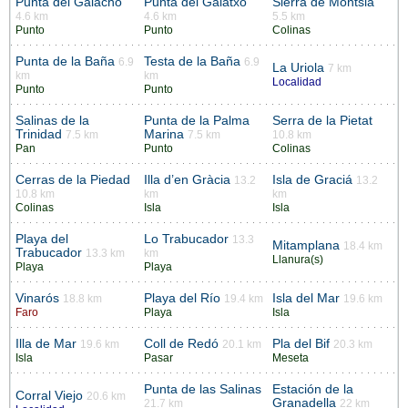
Punta del Galacho
Punta del Galatxo
Sierra de Montsiá
4.6 km
4.6 km
5.5 km
Punto
Punto
Colinas
Punta de la Baña
Testa de la Baña
6.9
6.9
La Uriola
7 km
km
km
Localidad
Punto
Punto
Salinas de la
Punta de la Palma
Serra de la Pietat
Trinidad
Marina
7.5 km
7.5 km
10.8 km
Pan
Punto
Colinas
Cerras de la Piedad
Illa d’en Gràcia
Isla de Graciá
13.2
13.2
10.8 km
km
km
Colinas
Isla
Isla
Playa del
Lo Trabucador
13.3
Mitamplana
18.4 km
Trabucador
13.3 km
km
Llanura(s)
Playa
Playa
Vinarós
Playa del Río
Isla del Mar
18.8 km
19.4 km
19.6 km
Faro
Playa
Isla
Illa de Mar
Coll de Redó
Pla del Bif
19.6 km
20.1 km
20.3 km
Isla
Pasar
Meseta
Punta de las Salinas
Estación de la
Corral Viejo
20.6 km
Granadella
21.7 km
22 km