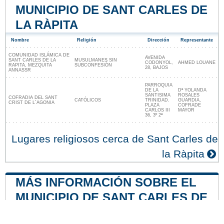
MUNICIPIO DE SANT CARLES DE
LA RÀPITA
Nombre
Religión
Dirección
Representante
COMUNIDAD ISLÁMICA DE
AVENIDA
SANT CARLES DE LA
MUSULMANES SIN
CODONYOL,
AHMED LOUANE
RAPITA, MEZQUITA
SUBCONFESIÓN
28, BAJOS
ANNASSR
PARROQUIA
DE LA
Dª YOLANDA
SANTISIMA
ROSALES
COFRADIA DEL SANT
CATÓLICOS
TRINIDAD.
GUARDIA,
CRIST DE L´AGONIA
PLAZA
COFRADE
CARLOS III
MAYOR
36, 3º 2ª
Lugares religiosos cerca de Sant Carles de
la Ràpita
MÁS INFORMACIÓN SOBRE EL
MUNICIPIO DE SANT CARLES DE
LA RÀPITA