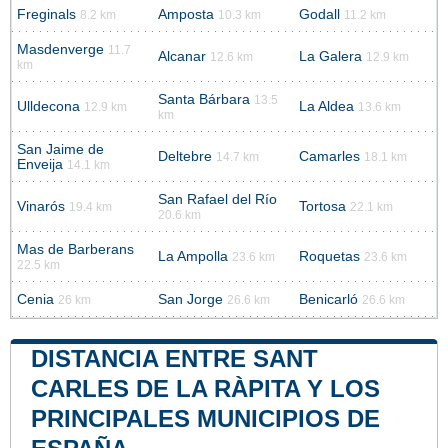
Freginals
Amposta
Godall
8.2 km
10.3 km
11.2 km
Masdenverge
11.7
Alcanar
La Galera
12.6 km
12.9 km
km
Santa Bárbara
13.5
Ulldecona
La Aldea
12.9 km
13.6 km
km
San Jaime de
Deltebre
Camarles
14.7 km
18.1 km
Enveija
14.1 km
San Rafael del Río
Vinarós
Tortosa
19.4 km
22.1 km
20.6 km
Mas de Barberans
La Ampolla
Roquetas
23.6 km
23.6 km
22.5 km
Cenia
San Jorge
Benicarló
26 km
26.6 km
26.6 km
DISTANCIA ENTRE SANT
CARLES DE LA RÀPITA Y LOS
PRINCIPALES MUNICIPIOS DE