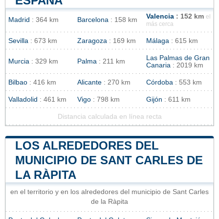
ESPAÑA
Valencia
: 152 km
el
Madrid
: 364 km
Barcelona
: 158 km
más cerca
Sevilla
: 673 km
Zaragoza
: 169 km
Málaga
: 615 km
Las Palmas de Gran
Murcia
: 329 km
Palma
: 211 km
Canaria
: 2019 km
Bilbao
: 416 km
Alicante
: 270 km
Córdoba
: 553 km
Valladolid
: 461 km
Vigo
: 798 km
Gijón
: 611 km
Distancia calculada en línea recta
LOS ALREDEDORES DEL
MUNICIPIO DE SANT CARLES DE
LA RÀPITA
en el territorio y en los alrededores del municipio de Sant Carles
de la Ràpita