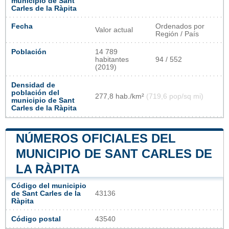
municipio de Sant
Carles de la Ràpita
Fecha
Ordenados por
Valor actual
Región / País
Población
14 789
habitantes
94 / 552
(2019)
Densidad de
población del
277,8 hab./km²
(719,6 pop/sq mi)
municipio de Sant
Carles de la Ràpita
NÚMEROS OFICIALES DEL
MUNICIPIO DE SANT CARLES DE
LA RÀPITA
Código del municipio
de Sant Carles de la
43136
Ràpita
Código postal
43540