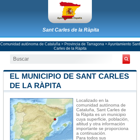
Sant Carles de la Ràpita
Comunidad autónoma de Cataluña
>
Provincia de Tarragona
>
Ayuntamiento Sant
Carles de la Ràpita
EL MUNICIPIO DE SANT CARLES
DE LA RÀPITA
Localizado en la
comunidad autónoma de
Cataluña, Sant Carles de
la Ràpita es un municipio
cuya superficie, población,
altitud y otra información
importante se proporciona
a continuación.
Para todos sus