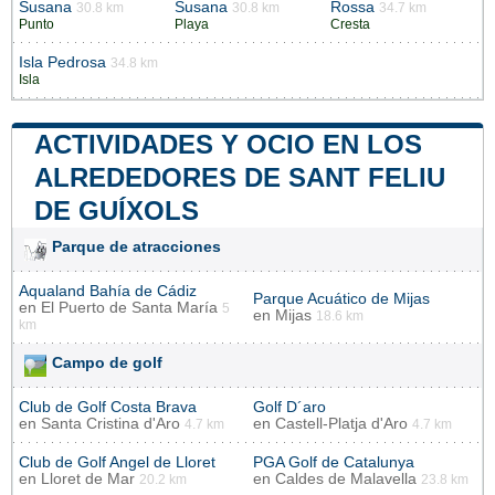
Susana
Susana
Rossa
30.8 km
30.8 km
34.7 km
Punto
Playa
Cresta
Isla Pedrosa
34.8 km
Isla
ACTIVIDADES Y OCIO EN LOS
ALREDEDORES DE SANT FELIU
DE GUÍXOLS
Parque de atracciones
Aqualand Bahía de Cádiz
Parque Acuático de Mijas
en
El Puerto de Santa María
5
en
Mijas
18.6 km
km
Campo de golf
Club de Golf Costa Brava
Golf D´aro
en
Santa Cristina d'Aro
en
Castell-Platja d'Aro
4.7 km
4.7 km
Club de Golf Angel de Lloret
PGA Golf de Catalunya
en
Lloret de Mar
en
Caldes de Malavella
20.2 km
23.8 km