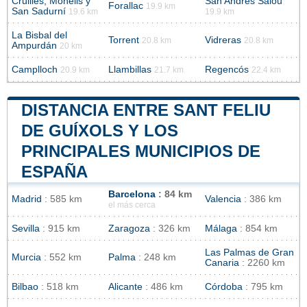
Cruilles, Monells y
San Andrés Salou
Forallac
19.9 km
San Sadurní
19.6 km
19.9 km
La Bisbal del
Torrent
Vidreras
20.8 km
20.8 km
Ampurdán
20 km
Camplloch
Llambillas
Regencós
20.9 km
21.7 km
22.4 km
DISTANCIA ENTRE SANT FELIU
DE GUÍXOLS Y LOS
PRINCIPALES MUNICIPIOS DE
ESPAÑA
Barcelona
: 84 km
Madrid
: 585 km
Valencia
: 386 km
el más cerca
Sevilla
: 915 km
Zaragoza
: 326 km
Málaga
: 854 km
Las Palmas de Gran
Murcia
: 552 km
Palma
: 248 km
Canaria
: 2260 km
Bilbao
: 518 km
Alicante
: 486 km
Córdoba
: 795 km