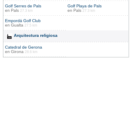
Golf Serres de Pals
Golf Playa de Pals
en
Pals
en
Pals
27.3 km
27.3 km
Empordá Golf Club
en
Gualta
27.5 km
Arquitectura religiosa
Catedral de Gerona
en
Girona
28.6 km