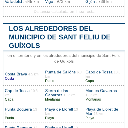
Valladolid
: 645 km
Vigo
: 973 km
Gijón
: 738 km
Distancia calculada en línea recta
LOS ALREDEDORES DEL
MUNICIPIO DE SANT FELIU DE
GUÍXOLS
en el territorio y en los alrededores del municipio de Sant Feliu
de Guíxols
Punta de Salións
Cabo de Tossa
6.3
10.8
Costa Brava
4.5 km
km
km
Costa
Punto
Capa
Cap de Tossa
Sierra de las
Montes Gavarras
10.8
Gabarras
km
11.7 km
11.7 km
Capa
Montañas
Montañas
Punta Boquera
Playa de Llorell
Playa de Lloret de
13
13
Mar
km
km
13 km
Punto
Playa
Playa
Punta Roquera
Platja de Llorell