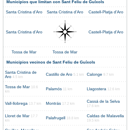
Municipios que limitan con Sant Feliu de Guíxols
Santa Cristina d'Aro
Santa Cristina d'Aro
Castell-Platja d'Aro
Santa Cristina d'Aro
Castell-Platja d'Aro
Tossa de Mar
Tossa de Mar
Municipios vecinos de Sant Feliu de Guíxols
Santa Cristina de
Castillo de Aro
Calonge
5.1 km
9.7 km
Aro
4.5 km
Tossa de Mar
10.6
Palamós
Llagostera
11 km
12.6 km
km
Cassá de la Selva
Vall-llobrega
Montrás
13.7 km
17.2 km
17.6 km
Lloret de Mar
Caldas de Malavella
17.7
Palafrugell
18.8 km
km
19.5 km