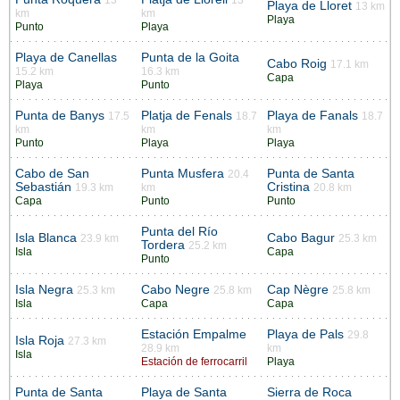
13
13
Playa de Lloret
13 km
km
km
Playa
Punto
Playa
Playa de Canellas
Punta de la Goita
Cabo Roig
17.1 km
15.2 km
16.3 km
Capa
Playa
Punto
Punta de Banys
Platja de Fenals
Playa de Fanals
17.5
18.7
18.7
km
km
km
Punto
Playa
Playa
Cabo de San
Punta Musfera
Punta de Santa
20.4
Sebastián
Cristina
19.3 km
km
20.8 km
Capa
Punto
Punto
Punta del Río
Isla Blanca
Cabo Bagur
23.9 km
25.3 km
Tordera
25.2 km
Isla
Capa
Punto
Isla Negra
Cabo Negre
Cap Nègre
25.3 km
25.8 km
25.8 km
Isla
Capa
Capa
Estación Empalme
Playa de Pals
29.8
Isla Roja
27.3 km
28.9 km
km
Isla
Estación de ferrocarril
Playa
Punta de Santa
Playa de Santa
Sierra de Roca