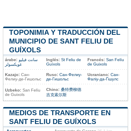
TOPONIMIA Y TRADUCCIÓN DEL
MUNICIPIO DE SANT FELIU DE
GUÍXOLS
árabe:
سانت فيليو
Inglés:
St Feliu de
Francés:
San Felíu
Guíxols
de Guixols
غويكسولز
Kazajo:
Сан-
Ruso:
Сан-Фелиу-
Ucraniano:
Сан-
Фелиу-де-Гишольс
де-Гишольс
Фаліу-да-Ґішулс
Chino:
桑特费柳德
Uzbeko:
San Felíu
de Guixols
吉克索尔斯
MEDIOS DE TRANSPORTE EN
SANT FELIU DE GUÍXOLS