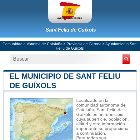
Sant Feliu de Guíxols
Comunidad autónoma de Cataluña
>
Provincia de Gerona
>
Ayuntamiento Sant
Feliu de Guíxols
EL MUNICIPIO DE SANT FELIU
DE GUÍXOLS
Localizado en la
comunidad autónoma de
Cataluña, Sant Feliu de
Guíxols es un municipio
cuya superficie, población,
altitud y otra información
importante se proporciona
a continuación.
Para todos sus