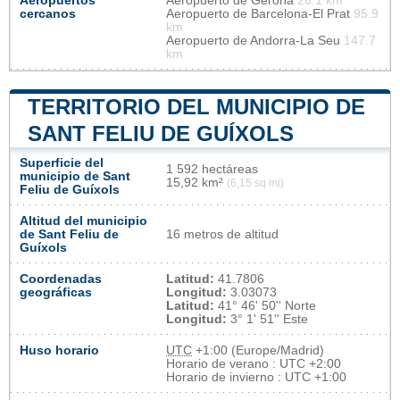
Aeropuertos
Aeropuerto de Gerona
26.1 km
cercanos
Aeropuerto de Barcelona-El Prat
95.9
km
Aeropuerto de Andorra-La Seu
147.7
km
TERRITORIO DEL MUNICIPIO DE
SANT FELIU DE GUÍXOLS
Superficie del
1 592 hectáreas
municipio de Sant
15,92 km²
(6,15 sq mi)
Feliu de Guíxols
Altitud del municipio
de Sant Feliu de
16 metros de altitud
Guíxols
Coordenadas
Latitud:
41.7806
geográficas
Longitud:
3.03073
Latitud:
41° 46' 50'' Norte
Longitud:
3° 1' 51'' Este
Huso horario
UTC
+1:00 (Europe/Madrid)
Horario de verano : UTC +2:00
Horario de invierno : UTC +1:00