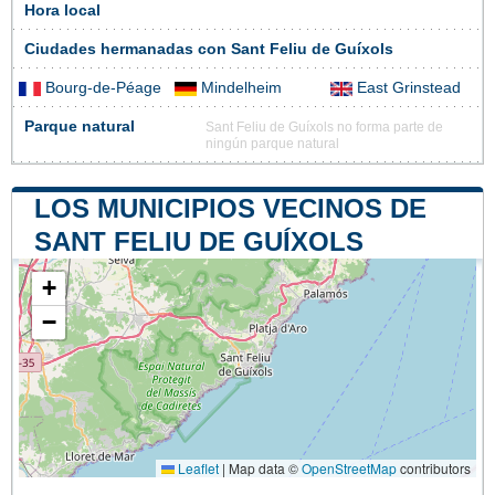
Hora local
Ciudades hermanadas con Sant Feliu de Guíxols
Bourg-de-Péage
Mindelheim
East Grinstead
Parque natural
Sant Feliu de Guíxols no forma parte de
ningún parque natural
LOS MUNICIPIOS VECINOS DE
SANT FELIU DE GUÍXOLS
+
−
Leaflet
|
Map data ©
OpenStreetMap
contributors