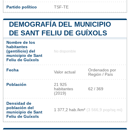
Partido político
TSF-TE
DEMOGRAFÍA DEL MUNICIPIO
DE SANT FELIU DE GUÍXOLS
Nombre de los
habitantes
(gentilicio) del
No disponible
municipio de Sant
Feliu de Guíxols
Fecha
Ordenados por
Valor actual
Región / País
Población
21 925
habitantes
62 / 369
(2019)
Densidad de
población del
1 377,2 hab./km²
(3 566,9 pop/sq mi)
municipio de Sant
Feliu de Guíxols