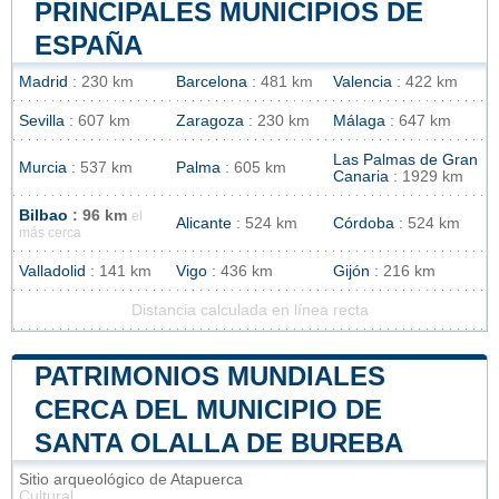
PRINCIPALES MUNICIPIOS DE
ESPAÑA
Madrid
: 230 km
Barcelona
: 481 km
Valencia
: 422 km
Sevilla
: 607 km
Zaragoza
: 230 km
Málaga
: 647 km
Las Palmas de Gran
Murcia
: 537 km
Palma
: 605 km
Canaria
: 1929 km
Bilbao
: 96 km
el
Alicante
: 524 km
Córdoba
: 524 km
más cerca
Valladolid
: 141 km
Vigo
: 436 km
Gijón
: 216 km
Distancia calculada en línea recta
PATRIMONIOS MUNDIALES
CERCA DEL MUNICIPIO DE
SANTA OLALLA DE BUREBA
Sitio arqueológico de Atapuerca
Cultural