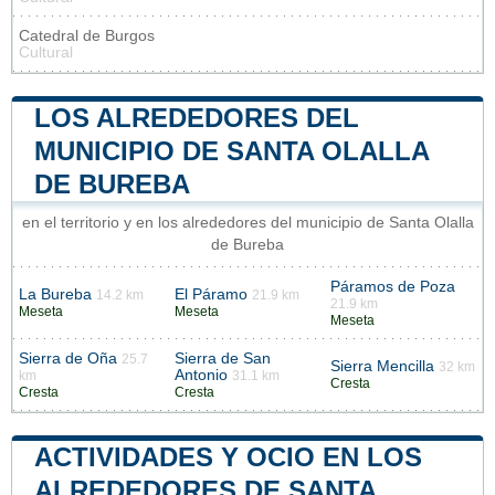
Catedral de Burgos
Cultural
LOS ALREDEDORES DEL
MUNICIPIO DE SANTA OLALLA
DE BUREBA
en el territorio y en los alrededores del municipio de Santa Olalla
de Bureba
Páramos de Poza
La Bureba
El Páramo
14.2 km
21.9 km
21.9 km
Meseta
Meseta
Meseta
Sierra de Oña
Sierra de San
25.7
Sierra Mencilla
32 km
Antonio
km
31.1 km
Cresta
Cresta
Cresta
ACTIVIDADES Y OCIO EN LOS
ALREDEDORES DE SANTA