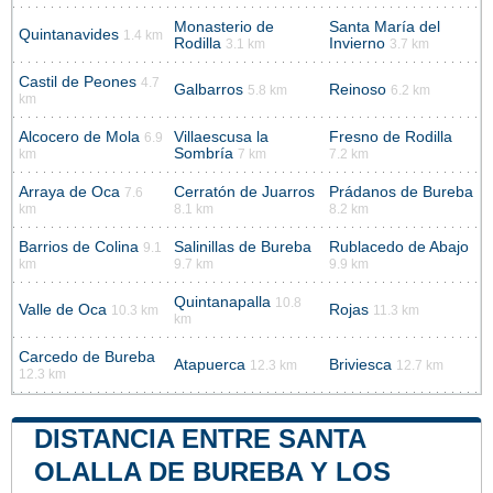
Monasterio de
Santa María del
Quintanavides
1.4 km
Rodilla
Invierno
3.1 km
3.7 km
Castil de Peones
4.7
Galbarros
Reinoso
5.8 km
6.2 km
km
Alcocero de Mola
Villaescusa la
Fresno de Rodilla
6.9
Sombría
km
7 km
7.2 km
Arraya de Oca
Cerratón de Juarros
Prádanos de Bureba
7.6
km
8.1 km
8.2 km
Barrios de Colina
Salinillas de Bureba
Rublacedo de Abajo
9.1
km
9.7 km
9.9 km
Quintanapalla
10.8
Valle de Oca
Rojas
10.3 km
11.3 km
km
Carcedo de Bureba
Atapuerca
Briviesca
12.3 km
12.7 km
12.3 km
DISTANCIA ENTRE SANTA
OLALLA DE BUREBA Y LOS