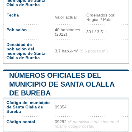
municipio de Santa
Olalla de Bureba
Fecha
Ordenados por
Valor actual
Región / País
Población
40 habitantes
801 / 3 511
(2022)
Densidad de
población del
3,7 hab./km²
(9,6 pop/sq mi)
municipio de Santa
Olalla de Bureba
NÚMEROS OFICIALES DEL
MUNICIPIO DE SANTA OLALLA
DE BUREBA
Código del municipio
de Santa Olalla de
09354
Bureba
Código postal
09292
(6 municipios más tienen el
mismo código postal)