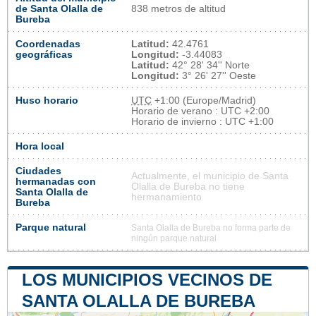
de Santa Olalla de
838 metros de altitud
Bureba
Coordenadas
Latitud:
42.4761
geográficas
Longitud:
-3.44083
Latitud:
42° 28' 34'' Norte
Longitud:
3° 26' 27'' Oeste
Huso horario
UTC
+1:00 (Europe/Madrid)
Horario de verano : UTC +2:00
Horario de invierno : UTC +1:00
Hora local
Ciudades
Actualmente, el municipio de Santa
hermanadas con
Olalla de Bureba no tiene
Santa Olalla de
hermanamiento
Bureba
Parque natural
Santa Olalla de Bureba no forma parte de
ningún parque natural
LOS MUNICIPIOS VECINOS DE
SANTA OLALLA DE BUREBA