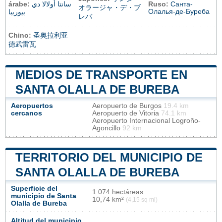
árabe:
سانتا أولالا دي
Ruso:
Санта-
オラージャ・デ・ブ
Олалья-де-Буреба
بيوريبا
レバ
Chino:
圣奥拉利亚
德武雷瓦
MEDIOS DE TRANSPORTE EN
SANTA OLALLA DE BUREBA
Aeropuertos
Aeropuerto de Burgos
19.4 km
cercanos
Aeropuerto de Vitoria
74.1 km
Aeropuerto Internacional Logroño-
Agoncillo
92 km
TERRITORIO DEL MUNICIPIO DE
SANTA OLALLA DE BUREBA
Superficie del
1 074 hectáreas
municipio de Santa
10,74 km²
(4,15 sq mi)
Olalla de Bureba
Altitud del municipio