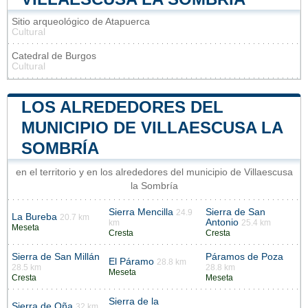
Sitio arqueológico de Atapuerca
Cultural
Catedral de Burgos
Cultural
LOS ALREDEDORES DEL
MUNICIPIO DE VILLAESCUSA LA
SOMBRÍA
en el territorio y en los alrededores del municipio de Villaescusa
la Sombría
Sierra Mencilla
Sierra de San
24.9
La Bureba
20.7 km
Antonio
km
25.4 km
Meseta
Cresta
Cresta
Sierra de San Millán
Páramos de Poza
El Páramo
28.8 km
28.5 km
28.8 km
Meseta
Cresta
Meseta
Sierra de la
Sierra de Oña
32 km