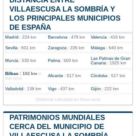
VILLAESCUSA LA SOMBRÍA Y
LOS PRINCIPALES MUNICIPIOS
DE ESPAÑA
Madrid
: 224 km
Barcelona
: 478 km
Valencia
: 416 km
Sevilla
: 601 km
Zaragoza
: 226 km
Málaga
: 640 km
Las Palmas de Gran
Murcia
: 530 km
Palma
: 600 km
Canaria
: 1925 km
Bilbao
: 102 km
el
Alicante
: 517 km
Córdoba
: 517 km
más cerca
Valladolid
: 138 km
Vigo
: 437 km
Gijón
: 222 km
Distancia calculada en línea recta
PATRIMONIOS MUNDIALES
CERCA DEL MUNICIPIO DE
VILLAESCUSA LA SOMBRÍA