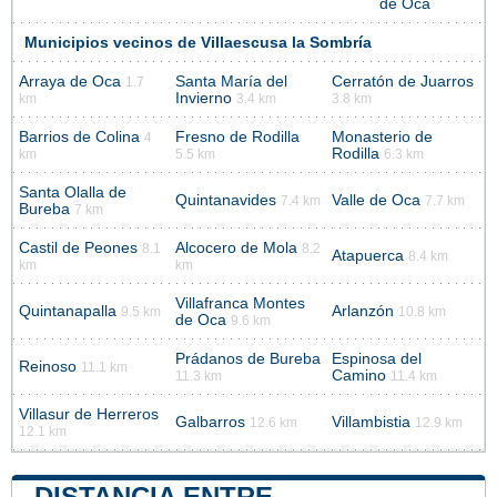
de Oca
Municipios vecinos de Villaescusa la Sombría
Arraya de Oca
Santa María del
Cerratón de Juarros
1.7
Invierno
km
3.4 km
3.8 km
Barrios de Colina
Fresno de Rodilla
Monasterio de
4
Rodilla
km
5.5 km
6.3 km
Santa Olalla de
Quintanavides
Valle de Oca
7.4 km
7.7 km
Bureba
7 km
Castil de Peones
Alcocero de Mola
8.1
8.2
Atapuerca
8.4 km
km
km
Villafranca Montes
Quintanapalla
Arlanzón
9.5 km
10.8 km
de Oca
9.6 km
Prádanos de Bureba
Espinosa del
Reinoso
11.1 km
Camino
11.3 km
11.4 km
Villasur de Herreros
Galbarros
Villambistia
12.6 km
12.9 km
12.1 km
DISTANCIA ENTRE