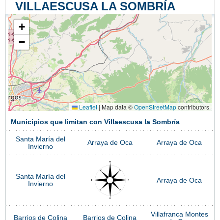
VILLAESCUSA LA SOMBRÍA
+
−
Leaflet
|
Map data ©
OpenStreetMap
contributors
Municipios que limitan con Villaescusa la Sombría
Santa María del
Arraya de Oca
Arraya de Oca
Invierno
Santa María del
Arraya de Oca
Invierno
Villafranca Montes
Barrios de Colina
Barrios de Colina