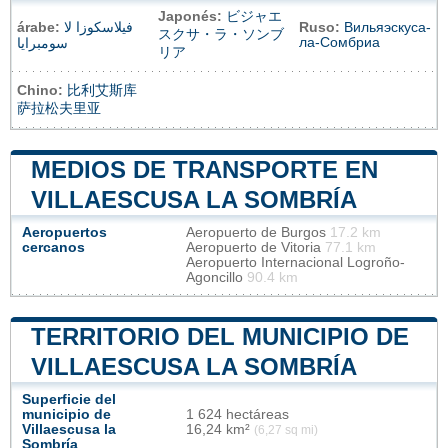
Japonés:
ビジャエ
árabe:
فيلاسكوزا لا
Ruso:
Вильяэскуса-
スクサ・ラ・ソンブ
ла-Сомбриа
سومبرايا
リア
Chino:
比利艾斯库
萨拉松夫里亚
MEDIOS DE TRANSPORTE EN
VILLAESCUSA LA SOMBRÍA
Aeropuertos
Aeropuerto de Burgos
17.2 km
cercanos
Aeropuerto de Vitoria
77.1 km
Aeropuerto Internacional Logroño-
Agoncillo
90.4 km
TERRITORIO DEL MUNICIPIO DE
VILLAESCUSA LA SOMBRÍA
Superficie del
municipio de
1 624 hectáreas
Villaescusa la
16,24 km²
(6,27 sq mi)
Sombría