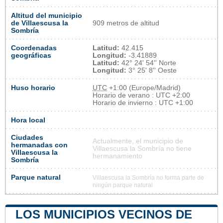
Altitud del municipio
de Villaescusa la
909 metros de altitud
Sombría
Coordenadas
Latitud:
42.415
geográficas
Longitud:
-3.41889
Latitud:
42° 24' 54'' Norte
Longitud:
3° 25' 8'' Oeste
Huso horario
UTC
+1:00 (Europe/Madrid)
Horario de verano : UTC +2:00
Horario de invierno : UTC +1:00
Hora local
Ciudades
Actualmente, el municipio de
hermanadas con
Villaescusa la Sombría no tiene
Villaescusa la
hermanamiento
Sombría
Parque natural
Villaescusa la Sombría no forma parte de
ningún parque natural
LOS MUNICIPIOS VECINOS DE