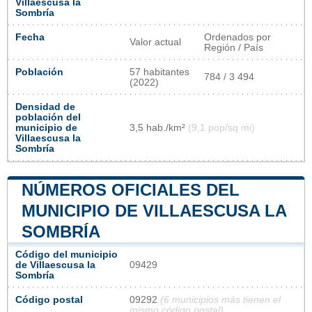
Villaescusa la
Sombría
Fecha
Ordenados por
Valor actual
Región / País
Población
57 habitantes
784 / 3 494
(2022)
Densidad de
población del
municipio de
3,5 hab./km²
(9,1 pop/sq mi)
Villaescusa la
Sombría
NÚMEROS OFICIALES DEL
MUNICIPIO DE VILLAESCUSA LA
SOMBRÍA
Código del municipio
de Villaescusa la
09429
Sombría
Código postal
09292
(6 municipios más tienen el
mismo código postal)