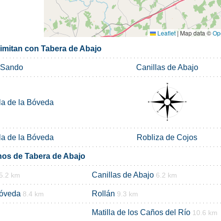
Leaflet
|
Map data ©
Op
limitan con Tabera de Abajo
Sando
Canillas de Abajo
la de la Bóveda
la de la Bóveda
Robliza de Cojos
nos de Tabera de Abajo
Canillas de Abajo
5.2 km
6.2 km
Bóveda
Rollán
8.4 km
9.3 km
Matilla de los Caños del Río
10.6 km