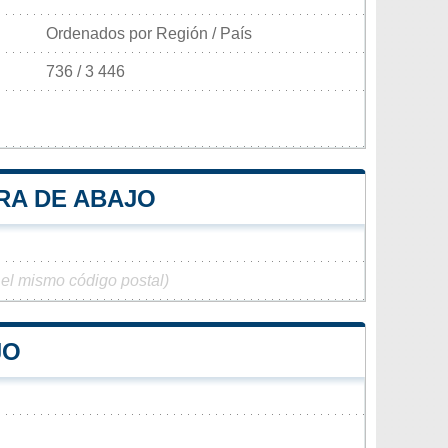
Ordenados por Región / País
736 / 3 446
RA DE ABAJO
 el mismo código postal)
JO