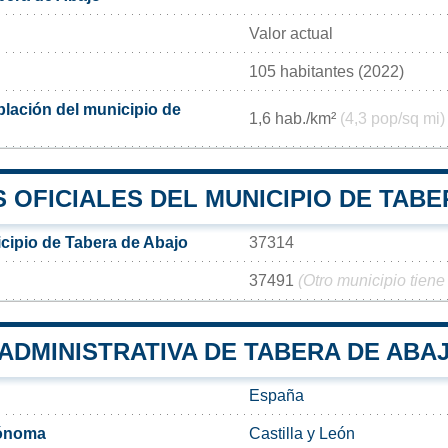
Valor actual
105 habitantes (2022)
lación del municipio de
1,6 hab./km²
(4,3 pop/sq mi)
 OFICIALES DEL MUNICIPIO DE TABE
cipio de Tabera de Abajo
37314
37491
(Otro municipio tiene
 ADMINISTRATIVA DE TABERA DE ABA
España
ónoma
Castilla y León