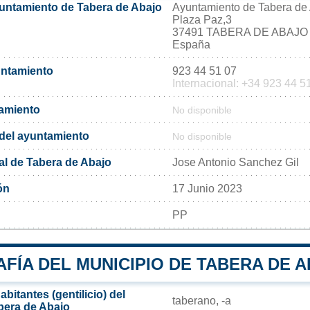
yuntamiento de Tabera de Abajo
Ayuntamiento de Tabera de
Plaza Paz,3
37491 TABERA DE ABAJO
España
untamiento
923 44 51 07
Internacional: +34 923 44 5
tamiento
No disponible
l del ayuntamiento
No disponible
al de Tabera de Abajo
Jose Antonio Sanchez Gil
ón
17 Junio 2023
PP
FÍA DEL MUNICIPIO DE TABERA DE 
bitantes (gentilicio) del
taberano, -a
bera de Abajo