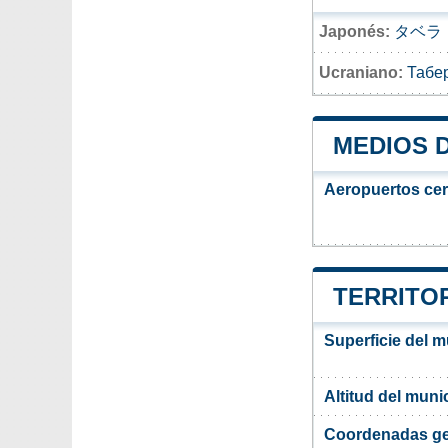
Japonés:
タベラ
Ucraniano:
Табе
MEDIOS 
Aeropuertos ce
TERRITOR
Superficie del m
Altitud del muni
Coordenadas ge