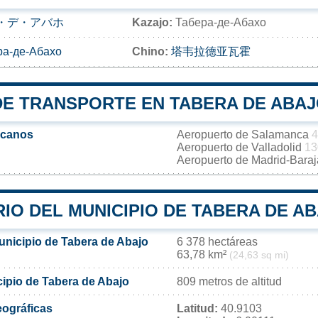
・デ・アバホ
Kazajo:
Табера-де-Абахо
ра-де-Абахо
Chino:
塔韦拉德亚瓦霍
DE TRANSPORTE EN TABERA DE ABA
rcanos
Aeropuerto de Salamanca
4
Aeropuerto de Valladolid
13
Aeropuerto de Madrid-Bara
IO DEL MUNICIPIO DE TABERA DE A
unicipio de Tabera de Abajo
6 378 hectáreas
63,78 km²
(24,63 sq mi)
cipio de Tabera de Abajo
809 metros de altitud
ográficas
Latitud:
40.9103