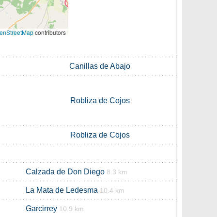
enStreetMap
contributors
Canillas de Abajo
Robliza de Cojos
Robliza de Cojos
Calzada de Don Diego
8.3 km
La Mata de Ledesma
10.4 km
Garcirrey
10.9 km