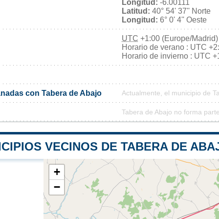
Longitud:
-6.00111
Latitud:
40° 54' 37'' Norte
Longitud:
6° 0' 4'' Oeste
UTC
+1:00 (Europe/Madrid)
Horario de verano : UTC +2
Horario de invierno : UTC +
nadas con Tabera de Abajo
Actualmente, el municipio de 
Tabera de Abajo no forma part
CIPIOS VECINOS DE TABERA DE ABA
+
−