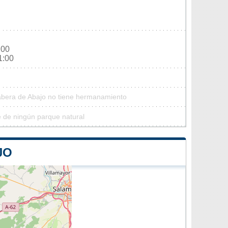
:00
1:00
Tabera de Abajo no tiene hermanamiento
e de ningún parque natural
JO