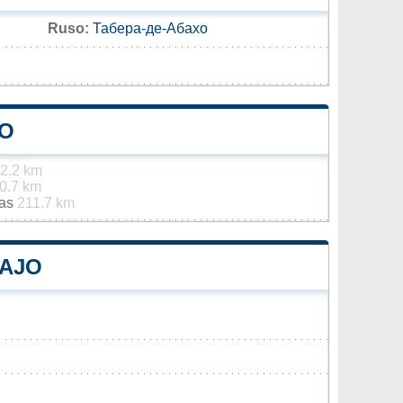
Ruso:
Табера-де-Абахо
JO
2.2 km
0.7 km
jas
211.7 km
BAJO