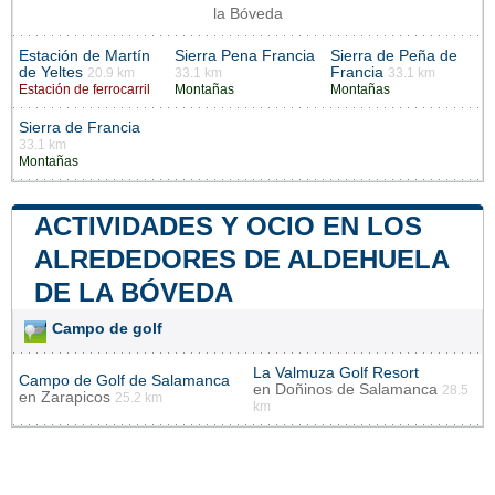
la Bóveda
Estación de Martín
Sierra Pena Francia
Sierra de Peña de
de Yeltes
Francia
20.9 km
33.1 km
33.1 km
Estación de ferrocarril
Montañas
Montañas
Sierra de Francia
33.1 km
Montañas
ACTIVIDADES Y OCIO EN LOS
ALREDEDORES DE ALDEHUELA
DE LA BÓVEDA
Campo de golf
La Valmuza Golf Resort
Campo de Golf de Salamanca
en
Doñinos de Salamanca
28.5
en
Zarapicos
25.2 km
km