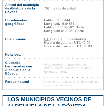
Altitud del municipio
de Aldehuela de la
792 metros de altitud
Bóveda
Coordenadas
Latitud:
40.8444
geográficas
Longitud:
-6.04861
Latitud:
40° 50' 40'' Norte
Longitud:
6° 2' 55'' Oeste
Huso horario
UTC
+1:00 (Europe/Madrid)
Horario de verano : UTC +2:00
Horario de invierno : UTC +1:00
Hora local
Ciudades
Actualmente, el municipio de
hermanadas con
Aldehuela de la Bóveda no tiene
Aldehuela de la
hermanamiento
Bóveda
Parque natural
Aldehuela de la Bóveda no forma parte de
ningún parque natural
LOS MUNICIPIOS VECINOS DE