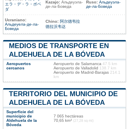
Kazajo:
Альдеуэла-
Ruso:
Альдеуэла-
エラ・デ・ラ・ボベ
де-ла-Боведа
де-ла-Боведа
ダ
Ucraniano:
Chino:
阿尔德韦拉
Альдеуела-де-ла-
德拉沃韦达
Боведа
MEDIOS DE TRANSPORTE EN
ALDEHUELA DE LA BÓVEDA
Aeropuertos
Aeropuerto de Salamanca
47.5 km
cercanos
Aeropuerto de Valladolid
138.7 km
Aeropuerto de Madrid-Barajas
214.1
km
TERRITORIO DEL MUNICIPIO DE
ALDEHUELA DE LA BÓVEDA
Superficie del
municipio de
7 065 hectáreas
Aldehuela de la
70,65 km²
(27,28 sq mi)
Bóveda