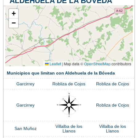
ALDEHUELA DE LA BÓVEDA
+
−
Leaflet
|
Map data ©
OpenStreetMap
contributors
Municipios que limitan con Aldehuela de la Bóveda
Garcirrey
Robliza de Cojos
Robliza de Cojos
Garcirrey
Robliza de Cojos
Villalba de los
Villalba de los
San Muñoz
Llanos
Llanos