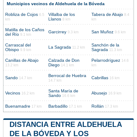
Municipios vecinos de Aldehuela de la Bóveda
Robliza de Cojos
Villalba de los
Tabera de Abajo
6.5
8.4
Llanos
km
8 km
km
Matilla de los Caños
Garcirrey
San Muñoz
9.3 km
9.6 km
del Río
9.1 km
Carrascal del
Sanchón de la
La Sagrada
11.2 km
Obispo
Sagrada
9.9 km
11.3 km
Canillas de Abajo
Calzada de Don
Pelarrodríguez
14.6
Diego
13.2 km
14.1 km
km
Berrocal de Huebra
Sando
Cabrillas
14.7 km
16 km
14.7 km
Santa María de
Vecinos
Abusejo
16.2 km
16.9 km
Sando
16.6 km
Buenamadre
Barbadillo
Rollán
17 km
17.1 km
17.3 km
DISTANCIA ENTRE ALDEHUELA
DE LA BÓVEDA Y LOS