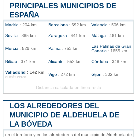
PRINCIPALES MUNICIPIOS DE
ESPAÑA
Madrid
: 204 km
Barcelona
: 692 km
Valencia
: 506 km
Sevilla
: 385 km
Zaragoza
: 441 km
Málaga
: 481 km
Las Palmas de Gran
Murcia
: 529 km
Palma
: 753 km
Canaria
: 1655 km
Bilbao
: 371 km
Alicante
: 552 km
Córdoba
: 348 km
Valladolid
: 142 km
Vigo
: 272 km
Gijón
: 302 km
el más cerca
Distancia calculada en línea recta
LOS ALREDEDORES DEL
MUNICIPIO DE ALDEHUELA DE
LA BÓVEDA
en el territorio y en los alrededores del municipio de Aldehuela de