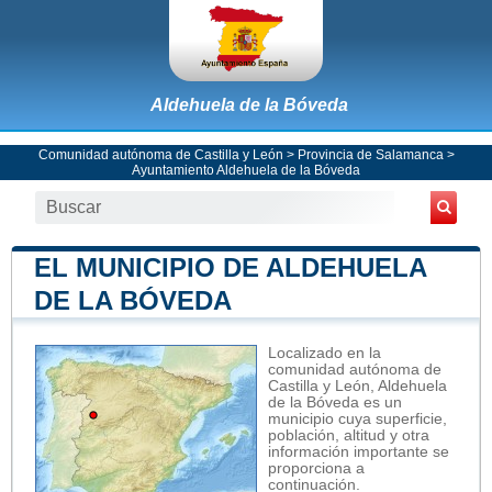
Aldehuela de la Bóveda
Comunidad autónoma de Castilla y León
>
Provincia de Salamanca
>
Ayuntamiento Aldehuela de la Bóveda
EL MUNICIPIO DE ALDEHUELA
DE LA BÓVEDA
Localizado en la
comunidad autónoma de
Castilla y León, Aldehuela
de la Bóveda es un
municipio cuya superficie,
población, altitud y otra
información importante se
proporciona a
continuación.