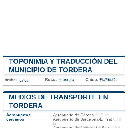
TOPONIMIA Y TRADUCCIÓN DEL
MUNICIPIO DE TORDERA
Ruso:
Тордера
Chino:
托尔德拉
árabe:
تورديرا
MEDIOS DE TRANSPORTE EN
TORDERA
Aeropuertos
Aeropuerto de Gerona
22.5 km
cercanos
Aeropuerto de Barcelona-El Prat
69.9
km
Aeropuerto de Andorra-La Seu
129.6