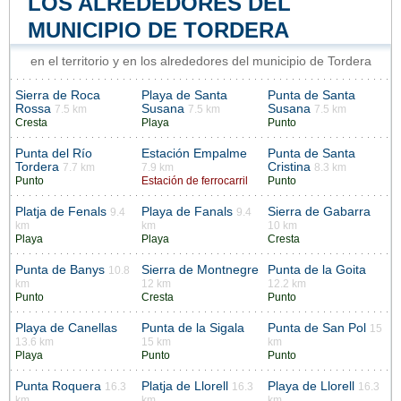
LOS ALREDEDORES DEL
MUNICIPIO DE TORDERA
en el territorio y en los alrededores del municipio de Tordera
Sierra de Roca
Playa de Santa
Punta de Santa
Rossa
Susana
Susana
7.5 km
7.5 km
7.5 km
Cresta
Playa
Punto
Punta del Río
Estación Empalme
Punta de Santa
Tordera
Cristina
7.7 km
7.9 km
8.3 km
Punto
Estación de ferrocarril
Punto
Platja de Fenals
Playa de Fanals
Sierra de Gabarra
9.4
9.4
km
km
10 km
Playa
Playa
Cresta
Punta de Banys
Sierra de Montnegre
Punta de la Goita
10.8
km
12 km
12.2 km
Punto
Cresta
Punto
Playa de Canellas
Punta de la Sigala
Punta de San Pol
15
13.6 km
15 km
km
Playa
Punto
Punto
Punta Roquera
Platja de Llorell
Playa de Llorell
16.3
16.3
16.3
km
km
km