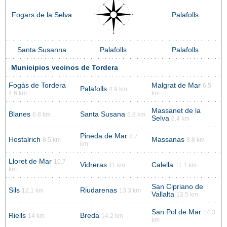
Fogars de la Selva
Palafolls
Santa Susanna
Palafolls
Palafolls
Municipios vecinos de Tordera
Fogás de Tordera
Malgrat de Mar
6.5
Palafolls
4.9 km
4.6 km
km
Massanet de la
Blanes
Santa Susana
6.8 km
6.8 km
Selva
8.4 km
Pineda de Mar
8.7
Hostalrich
Massanas
8.5 km
8.8 km
km
Lloret de Mar
10.7
Vidreras
Calella
11 km
11.1 km
km
San Cipriano de
Sils
Riudarenas
12.1 km
13.3 km
Vallalta
13.5 km
San Pol de Mar
14.3
Riells
Breda
14 km
14.2 km
km