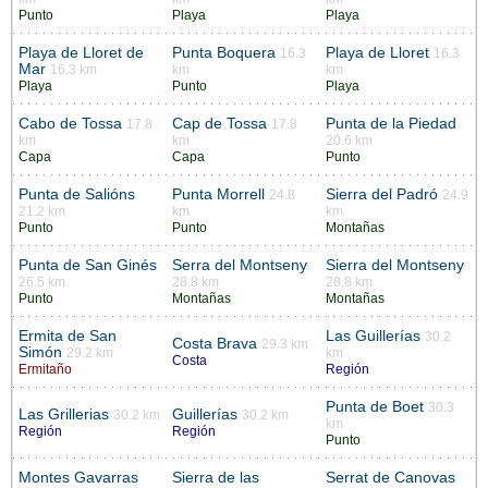
Punto
Playa
Playa
Playa de Lloret de
Punta Boquera
Playa de Lloret
16.3
16.3
Mar
16.3 km
km
km
Playa
Punto
Playa
Cabo de Tossa
Cap de Tossa
Punta de la Piedad
17.8
17.8
km
km
20.6 km
Capa
Capa
Punto
Punta de Salións
Punta Morrell
Sierra del Padró
24.8
24.9
21.2 km
km
km
Punto
Punto
Montañas
Punta de San Ginés
Serra del Montseny
Sierra del Montseny
26.5 km
28.8 km
28.8 km
Punto
Montañas
Montañas
Ermita de San
Las Guillerías
30.2
Costa Brava
29.3 km
Simón
29.2 km
km
Costa
Ermitaño
Región
Punta de Boet
30.3
Las Grillerias
Guillerías
30.2 km
30.2 km
km
Región
Región
Punto
Montes Gavarras
Sierra de las
Serrat de Canovas