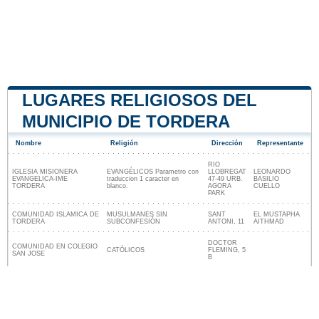
LUGARES RELIGIOSOS DEL
MUNICIPIO DE TORDERA
Nombre
Religión
Dirección
Representante
RIO
IGLESIA MISIONERA
EVANGÉLICOS Parametro con
LLOBREGAT
LEONARDO
EVANGELICA-IME
traduccion 1 caracter en
47-49 URB.
BASILIO
TORDERA
blanco.
AGORA
CUELLO
PARK
COMUNIDAD ISLAMICA DE
MUSULMANES SIN
SANT
EL MUSTAPHA
TORDERA
SUBCONFESIÓN
ANTONI, 11
AITHMAD
DOCTOR
COMUNIDAD EN COLEGIO
CATÓLICOS
FLEMING, 5
SAN JOSE
B
Lugares religiosos cerca de Tordera