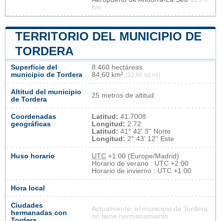
km
TERRITORIO DEL MUNICIPIO DE
TORDERA
Superficie del
8 460 hectáreas
municipio de Tordera
84,60 km²
(32,66 sq mi)
Altitud del municipio
25 metros de altitud
de Tordera
Coordenadas
Latitud:
41.7008
geográficas
Longitud:
2.72
Latitud:
41° 42' 3'' Norte
Longitud:
2° 43' 12'' Este
Huso horario
UTC
+1:00 (Europe/Madrid)
Horario de verano : UTC +2:00
Horario de invierno : UTC +1:00
Hora local
Ciudades
Actualmente, el municipio de Tordera
hermanadas con
no tiene hermanamiento
Tordera