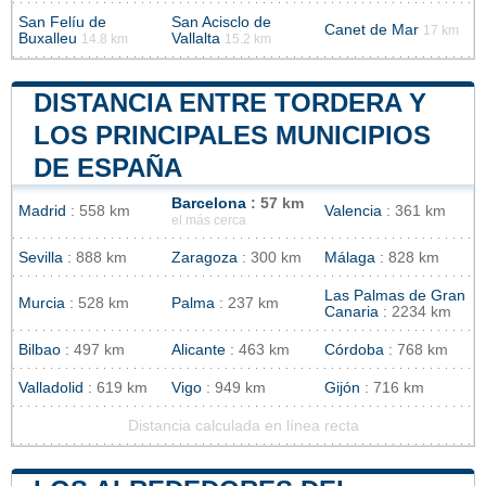
San Felíu de
San Acisclo de
Canet de Mar
17 km
Buxalleu
Vallalta
14.8 km
15.2 km
DISTANCIA ENTRE TORDERA Y
LOS PRINCIPALES MUNICIPIOS
DE ESPAÑA
Barcelona
: 57 km
Madrid
: 558 km
Valencia
: 361 km
el más cerca
Sevilla
: 888 km
Zaragoza
: 300 km
Málaga
: 828 km
Las Palmas de Gran
Murcia
: 528 km
Palma
: 237 km
Canaria
: 2234 km
Bilbao
: 497 km
Alicante
: 463 km
Córdoba
: 768 km
Valladolid
: 619 km
Vigo
: 949 km
Gijón
: 716 km
Distancia calculada en línea recta