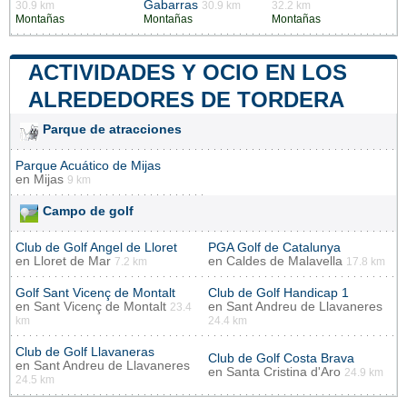
Gabarras
30.9 km
30.9 km
32.2 km
Montañas
Montañas
Montañas
ACTIVIDADES Y OCIO EN LOS
ALREDEDORES DE TORDERA
Parque de atracciones
Parque Acuático de Mijas
en
Mijas
9 km
Campo de golf
Club de Golf Angel de Lloret
PGA Golf de Catalunya
en
Lloret de Mar
en
Caldes de Malavella
7.2 km
17.8 km
Golf Sant Vicenç de Montalt
Club de Golf Handicap 1
en
Sant Vicenç de Montalt
en
Sant Andreu de Llavaneres
23.4
km
24.4 km
Club de Golf Llavaneras
Club de Golf Costa Brava
en
Sant Andreu de Llavaneres
en
Santa Cristina d'Aro
24.9 km
24.5 km