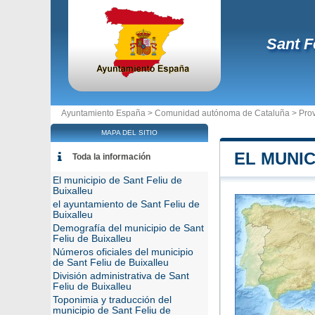
Sant F
Ayuntamiento España >
Comunidad autónoma de Cataluña
>
Pro
MAPA DEL SITIO
EL MUNIC
Toda la información
El municipio de Sant Feliu de
Buixalleu
el ayuntamiento de Sant Feliu de
Buixalleu
Demografía del municipio de Sant
Feliu de Buixalleu
Números oficiales del municipio
de Sant Feliu de Buixalleu
División administrativa de Sant
Feliu de Buixalleu
Toponimia y traducción del
municipio de Sant Feliu de