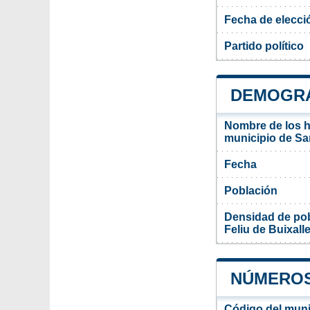
Fecha de elecci
Partido político
DEMOGRAF
Nombre de los ha
municipio de San
Fecha
Población
Densidad de pob
Feliu de Buixall
NÚMEROS 
Código del muni