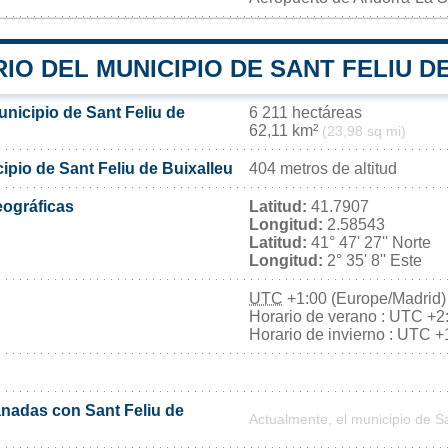
IO DEL MUNICIPIO DE SANT FELIU D
unicipio de Sant Feliu de
6 211 hectáreas
62,11 km²
(23,98 sq mi)
cipio de Sant Feliu de Buixalleu
404 metros de altitud
ográficas
Latitud:
41.7907
Longitud:
2.58543
Latitud:
41° 47' 27'' Norte
Longitud:
2° 35' 8'' Este
UTC
+1:00 (Europe/Madrid)
Horario de verano : UTC +2
Horario de invierno : UTC +
nadas con Sant Feliu de
Actualmente, el municipio de S