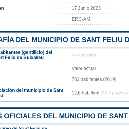
ón
17 Junio 2023
ERC-AM
ÍA DEL MUNICIPIO DE SANT FELIU 
bitantes (gentilicio) del
No disponible
t Feliu de Buixalleu
Valor actual
783 habitantes (2019)
lación del municipio de Sant
12,6 hab./km²
(32,7 pop/sq 
eu
OFICIALES DEL MUNICIPIO DE SANT
cipio de Sant Feliu de