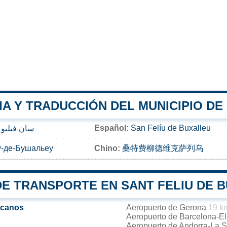
A Y TRADUCCIÓN DEL MUNICIPIO DE
Español:
San Felíu de Buxalleu
سان فيليو 
-де-Бушальеу
Chino:
桑特费柳德维克萨列乌
DE TRANSPORTE EN SANT FELIU DE 
rcanos
Aeropuerto de Gerona
19 k
Aeropuerto de Barcelona-El
Aeropuerto de Andorra-La 