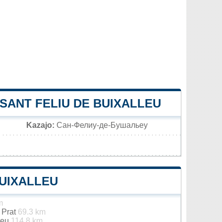
 SANT FELIU DE BUIXALLEU
Kazajo:
Сан-Фелиу-де-Бушальеу
BUIXALLEU
m
 Prat
69.3 km
Seu
114.8 km