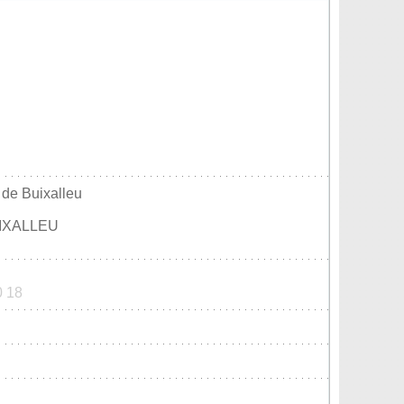
 de Buixalleu
UIXALLEU
0 18