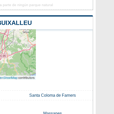
ma parte de ningún parque natural
BUIXALLEU
enStreetMap
contributors
Santa Coloma de Farners
Massanes