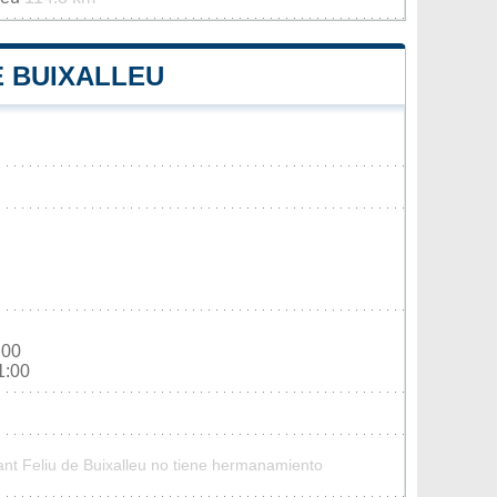
E BUIXALLEU
:00
1:00
ant Feliu de Buixalleu no tiene hermanamiento