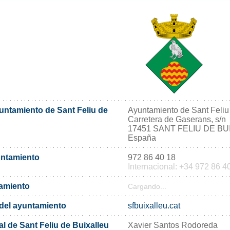
yuntamiento de Sant Feliu de
Ayuntamiento de Sant Feliu
Carretera de Gaserans, s/n
17451 SANT FELIU DE B
España
untamiento
972 86 40 18
Internacional: +34 972 86 4
tamiento
Cargando...
l del ayuntamiento
sfbuixalleu.cat
l de Sant Feliu de Buixalleu
Xavier Santos Rodoreda