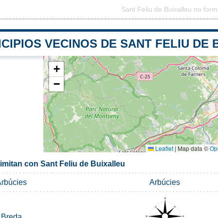
Sant Feliu de Buixalleu no for
CIPIOS VECINOS DE SANT FELIU DE 
+
−
Leaflet
|
Map data ©
Op
imitan con Sant Feliu de Buixalleu
rbúcies
Arbúcies
Breda