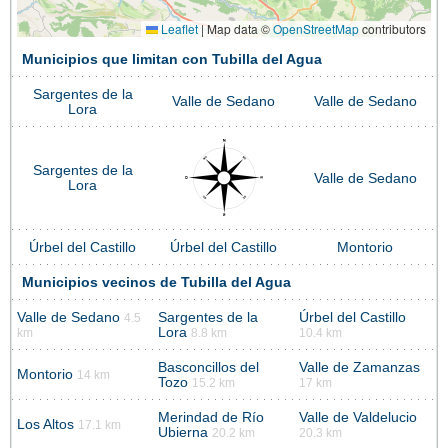
Leaflet
|
Map data ©
OpenStreetMap
contributors
Municipios que limitan con Tubilla del Agua
Sargentes de la
Valle de Sedano
Valle de Sedano
Lora
Sargentes de la
Valle de Sedano
Lora
Úrbel del Castillo
Úrbel del Castillo
Montorio
Municipios vecinos de Tubilla del Agua
Valle de Sedano
Sargentes de la
Úrbel del Castillo
4.5
Lora
km
8.8 km
10.4 km
Basconcillos del
Valle de Zamanzas
Montorio
14 km
Tozo
15.2 km
17 km
Merindad de Río
Valle de Valdelucio
Los Altos
17.1 km
Ubierna
20.2 km
20.3 km