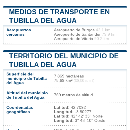
MEDIOS DE TRANSPORTE EN
TUBILLA DEL AGUA
Aeropuertos
Aeropuerto de Burgos
42.1 km
cercanos
Aeropuerto de Santander
79.9 km
Aeropuerto de Vitoria
90.2 km
TERRITORIO DEL MUNICIPIO DE
TUBILLA DEL AGUA
Superficie del
7 869 hectáreas
municipio de Tubilla
78,69 km²
(30,38 sq mi)
del Agua
Altitud del municipio
769 metros de altitud
de Tubilla del Agua
Coordenadas
Latitud:
42.7092
geográficas
Longitud:
-3.80277
Latitud:
42° 42' 33'' Norte
Longitud:
3° 48' 10'' Oeste