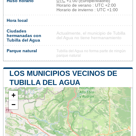
Huso horario
UTC
+1:00 (Europe/Madrid)
Horario de verano : UTC +2:00
Horario de invierno : UTC +1:00
Hora local
Ciudades
Actualmente, el municipio de Tubilla
hermanadas con
del Agua no tiene hermanamiento
Tubilla del Agua
Parque natural
Tubilla del Agua no forma parte de ningún
parque natural
LOS MUNICIPIOS VECINOS DE
TUBILLA DEL AGUA
+
−