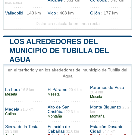
Alicante
: 561 km
Córdoba
: 543 km
más cerca
Valladolid
: 140 km
Vigo
: 408 km
Gijón
: 177 km
Distancia calculada en línea recta
LOS ALREDEDORES DEL
MUNICIPIO DE TUBILLA DEL
AGUA
en el territorio y en los alrededores del municipio de Tubilla del
Agua
Páramos de Poza
La Lora
El Páramo
16.8 km
20.4 km
20.4 km
Meseta
Meseta
Meseta
Alto de San
Monte Bigüenzo
25.2
Medela
21.6 km
Cristóbal
22.3 km
km
Colina
Montaña
Montaña
Sierra de la Testa
Estación de
Estación Dosante-
Cabañas
Cidad
29.3 km
32.6 km
34.4 km