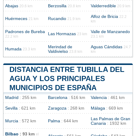
Abajas
Berzosilla
Valderredible
20.6 km
20.8 km
20.9 km
Alfoz de Bricia
22.2
Huérmeces
Rucandio
21 km
21.9 km
km
Padrones de Bureba
Valle de Manzanedo
Las Hormazas
23 km
22.2 km
23.1 km
Merindad de
Aguas Cándidas
24.7
Humada
23.3 km
Valdivielso
23.8 km
km
DISTANCIA ENTRE TUBILLA DEL
AGUA Y LOS PRINCIPALES
MUNICIPIOS DE ESPAÑA
Madrid
: 255 km
Barcelona
: 516 km
Valencia
: 461 km
Sevilla
: 621 km
Zaragoza
: 268 km
Málaga
: 669 km
Las Palmas de Gran
Murcia
: 572 km
Palma
: 644 km
Canaria
: 1932 km
Bilbao
: 93 km
el