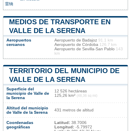
雷纳
MEDIOS DE TRANSPORTE EN
VALLE DE LA SERENA
Aeropuertos
Aeropuerto de Badajoz
91.1 km
cercanos
Aeropuerto de Córdoba
126.7 km
Aeropuerto de Sevilla-San Pablo
143
km
TERRITORIO DEL MUNICIPIO DE
VALLE DE LA SERENA
Superficie del
12 526 hectáreas
municipio de Valle de
125,26 km²
(48,36 sq mi)
la Serena
Altitud del municipio
431 metros de altitud
de Valle de la Serena
Coordenadas
Latitud:
38.7006
geográficas
Longitud:
-5.79972