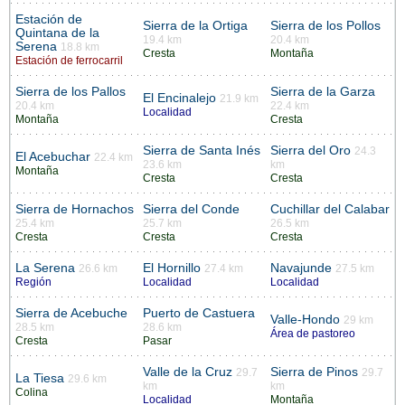
Estación de
Sierra de la Ortiga
Sierra de los Pollos
Quintana de la
19.4 km
20.4 km
Serena
18.8 km
Cresta
Montaña
Estación de ferrocarril
Sierra de los Pallos
Sierra de la Garza
El Encinalejo
21.9 km
20.4 km
22.4 km
Localidad
Montaña
Cresta
Sierra de Santa Inés
Sierra del Oro
24.3
El Acebuchar
22.4 km
23.6 km
km
Montaña
Cresta
Cresta
Sierra de Hornachos
Sierra del Conde
Cuchillar del Calabar
25.4 km
25.7 km
26.5 km
Cresta
Cresta
Cresta
La Serena
El Hornillo
Navajunde
26.6 km
27.4 km
27.5 km
Región
Localidad
Localidad
Sierra de Acebuche
Puerto de Castuera
Valle-Hondo
29 km
28.5 km
28.6 km
Área de pastoreo
Cresta
Pasar
Valle de la Cruz
Sierra de Pinos
29.7
29.7
La Tiesa
29.6 km
km
km
Colina
Localidad
Montaña