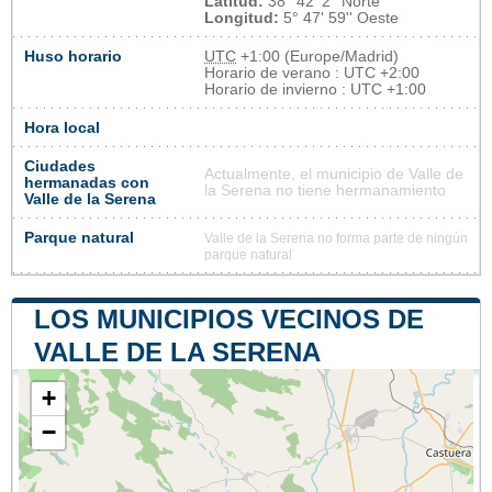
Latitud:
38° 42' 2'' Norte
Longitud:
5° 47' 59'' Oeste
Huso horario
UTC
+1:00 (Europe/Madrid)
Horario de verano : UTC +2:00
Horario de invierno : UTC +1:00
Hora local
Ciudades
Actualmente, el municipio de Valle de
hermanadas con
la Serena no tiene hermanamiento
Valle de la Serena
Parque natural
Valle de la Serena no forma parte de ningún
parque natural
LOS MUNICIPIOS VECINOS DE
VALLE DE LA SERENA
+
−