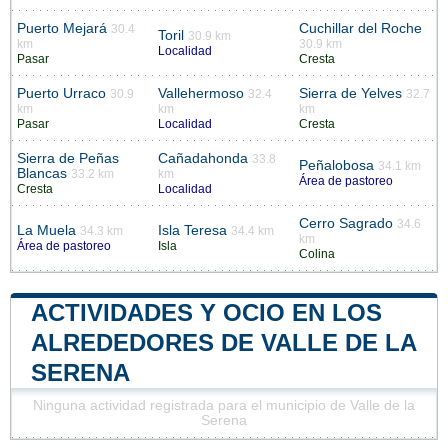
Puerto Mejará
Cuchillar del Roche
30.4
Toril
30.9 km
km
30.9 km
Localidad
Pasar
Cresta
Puerto Urraco
Vallehermoso
Sierra de Yelves
30.9
32.4
32.7
km
km
km
Pasar
Localidad
Cresta
Sierra de Peñas
Cañadahonda
33.8
Peñalobosa
34.1 km
Blancas
33.2 km
km
Área de pastoreo
Cresta
Localidad
Cerro Sagrado
34.6
La Muela
Isla Teresa
34.3 km
34.4 km
km
Área de pastoreo
Isla
Colina
ACTIVIDADES Y OCIO EN LOS
ALREDEDORES DE VALLE DE LA
SERENA
Ninguna actividad registrada para el municipio de Valle de la
Serena