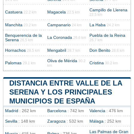
Campillo de Llerena
Castuera
Magacela
22.2 km
22.5 km
22.5 km
Manchita
Campanario
La Haba
23.2 km
24 km
24.2 km
Benquerencia de la
Puebla de la Reina
La Coronada
26.6 km
Serena
26.5 km
26.7 km
Hornachos
Mengabril
Don Benito
28.5 km
28.7 km
28.8 km
Oliva de Mérida
30.2
Palomas
Cristina
29.1 km
30.2 km
km
DISTANCIA ENTRE VALLE DE LA
SERENA Y LOS PRINCIPALES
MUNICIPIOS DE ESPAÑA
Madrid
: 262 km
Barcelona
: 742 km
Valencia
: 476 km
Sevilla
: 148 km
Zaragoza
: 532 km
Málaga
: 252 km
Las Palmas de Gran
Murcia
: 415 km
Palma
: 736 km