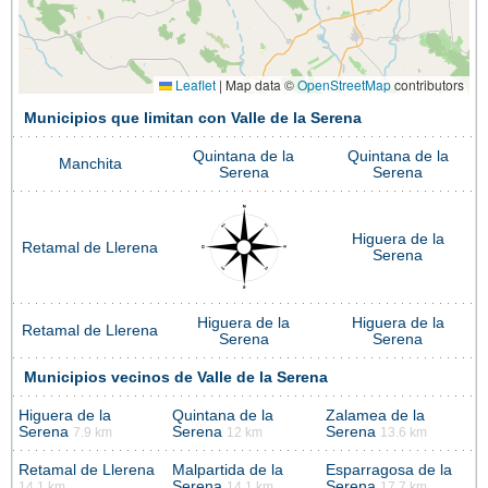
Leaflet
|
Map data ©
OpenStreetMap
contributors
Municipios que limitan con Valle de la Serena
Quintana de la
Quintana de la
Manchita
Serena
Serena
Higuera de la
Retamal de Llerena
Serena
Higuera de la
Higuera de la
Retamal de Llerena
Serena
Serena
Municipios vecinos de Valle de la Serena
Higuera de la
Quintana de la
Zalamea de la
Serena
Serena
Serena
7.9 km
12 km
13.6 km
Retamal de Llerena
Malpartida de la
Esparragosa de la
Serena
Serena
14.1 km
14.1 km
17.7 km