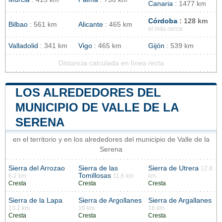
Canaria
: 1477 km
Córdoba
: 128 km
Bilbao
: 561 km
Alicante
: 465 km
el más cerca
Valladolid
: 341 km
Vigo
: 465 km
Gijón
: 539 km
Distancia calculada en línea recta
LOS ALREDEDORES DEL
MUNICIPIO DE VALLE DE LA
SERENA
en el territorio y en los alrededores del municipio de Valle de la
Serena
Sierra del Arrozao
Sierra de las
Sierra de Utrera
12.8
Tomillosas
6.2 km
11.6 km
km
Cresta
Cresta
Cresta
Sierra de la Lapa
Sierra de Argollanes
Sierra de Argallanes
13.2 km
16 km
16 km
Cresta
Cresta
Cresta