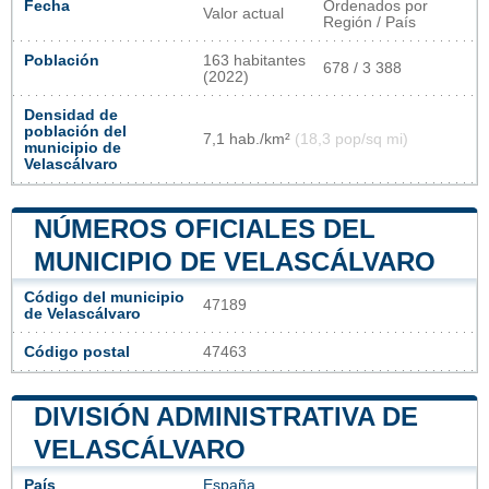
Fecha
Ordenados por
Valor actual
Región / País
Población
163 habitantes
678 / 3 388
(2022)
Densidad de
población del
7,1 hab./km²
(18,3 pop/sq mi)
municipio de
Velascálvaro
NÚMEROS OFICIALES DEL
MUNICIPIO DE VELASCÁLVARO
Código del municipio
47189
de Velascálvaro
Código postal
47463
DIVISIÓN ADMINISTRATIVA DE
VELASCÁLVARO
País
España