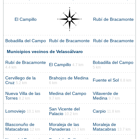
El Campillo
Rubí de Bracamonte
Bobadilla del Campo
Rubí de Bracamonte
Rubí de Bracamonte
Municipios vecinos de Velascálvaro
Rubí de Bracamonte
Bobadilla del Campo
El Campillo
4.7 km
4.4 km
5 km
Cervillego de la
Brahojos de Medina
Fuente el Sol
6.8 km
Cruz
5.2 km
6 km
Nueva Villa de las
Medina del Campo
Villaverde de
Torres
Medina
8.2 km
9.7 km
9.7 km
San Vicente del
Lomoviejo
Carpio
10.1 km
11.8 km
Palacio
10.2 km
Blasconuño de
Moraleja de las
Moraleja de
Matacabras
Panaderas
Matacabras
12 km
13.3 km
13.7 km