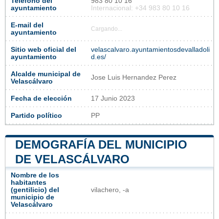
Teléfono del
983 80 10 16
ayuntamiento
Internacional: +34 983 80 10 16
E-mail del
Cargando...
ayuntamiento
Sitio web oficial del
velascalvaro.ayuntamientosdevalladoli
ayuntamiento
d.es/
Alcalde municipal de
Jose Luis Hernandez Perez
Velascálvaro
Fecha de elección
17 Junio 2023
Partido político
PP
DEMOGRAFÍA DEL MUNICIPIO
DE VELASCÁLVARO
Nombre de los
habitantes
(gentilicio) del
vilachero, -a
municipio de
Velascálvaro