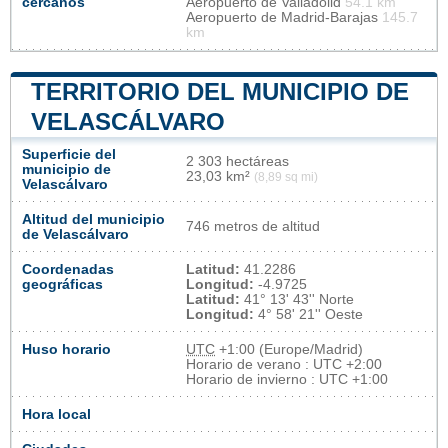
cercanos
Aeropuerto de Valladolid
54.1 km
Aeropuerto de Madrid-Barajas
145.7
km
TERRITORIO DEL MUNICIPIO DE
VELASCÁLVARO
Superficie del
2 303 hectáreas
municipio de
23,03 km²
(8,89 sq mi)
Velascálvaro
Altitud del municipio
746 metros de altitud
de Velascálvaro
Coordenadas
Latitud:
41.2286
geográficas
Longitud:
-4.9725
Latitud:
41° 13' 43'' Norte
Longitud:
4° 58' 21'' Oeste
Huso horario
UTC
+1:00 (Europe/Madrid)
Horario de verano : UTC +2:00
Horario de invierno : UTC +1:00
Hora local