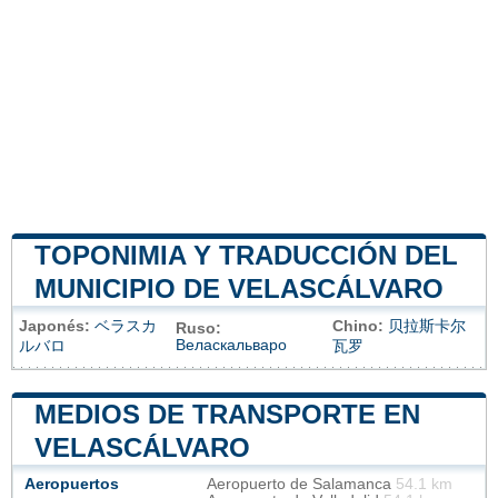
TOPONIMIA Y TRADUCCIÓN DEL
MUNICIPIO DE VELASCÁLVARO
Japonés:
ベラスカ
Chino:
贝拉斯卡尔
Ruso:
Веласкальваро
ルバロ
瓦罗
MEDIOS DE TRANSPORTE EN
VELASCÁLVARO
Aeropuertos
Aeropuerto de Salamanca
54.1 km