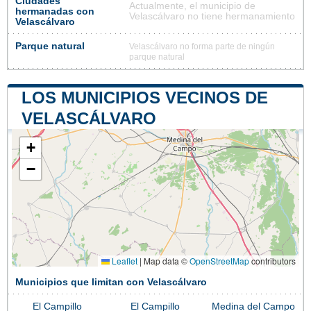
Ciudades
Actualmente, el municipio de
hermanadas con
Velascálvaro no tiene hermanamiento
Velascálvaro
Parque natural
Velascálvaro no forma parte de ningún
parque natural
LOS MUNICIPIOS VECINOS DE
VELASCÁLVARO
+
−
Leaflet
|
Map data ©
OpenStreetMap
contributors
Municipios que limitan con Velascálvaro
El Campillo
El Campillo
Medina del Campo