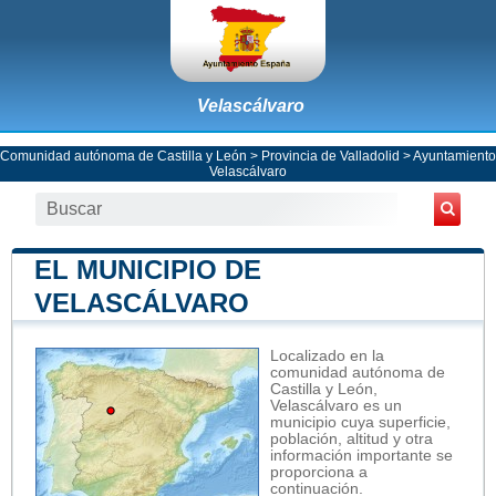
Velascálvaro
Comunidad autónoma de Castilla y León
>
Provincia de Valladolid
>
Ayuntamiento
Velascálvaro
EL MUNICIPIO DE
VELASCÁLVARO
Localizado en la
comunidad autónoma de
Castilla y León,
Velascálvaro es un
municipio cuya superficie,
población, altitud y otra
información importante se
proporciona a
continuación.