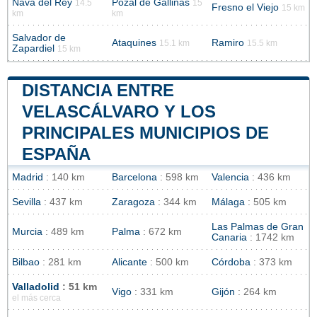
Nava del Rey
Pozal de Gallinas
14.5
15
Fresno el Viejo
15 km
km
km
Salvador de
Ataquines
Ramiro
15.1 km
15.5 km
Zapardiel
15 km
DISTANCIA ENTRE
VELASCÁLVARO Y LOS
PRINCIPALES MUNICIPIOS DE
ESPAÑA
Madrid
: 140 km
Barcelona
: 598 km
Valencia
: 436 km
Sevilla
: 437 km
Zaragoza
: 344 km
Málaga
: 505 km
Las Palmas de Gran
Murcia
: 489 km
Palma
: 672 km
Canaria
: 1742 km
Bilbao
: 281 km
Alicante
: 500 km
Córdoba
: 373 km
Valladolid
: 51 km
Vigo
: 331 km
Gijón
: 264 km
el más cerca