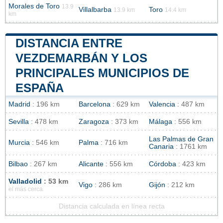
Morales de Toro
13.9
Villalbarba
Toro
13.9 km
14.4 km
km
DISTANCIA ENTRE
VEZDEMARBÁN Y LOS
PRINCIPALES MUNICIPIOS DE
ESPAÑA
Madrid
: 196 km
Barcelona
: 629 km
Valencia
: 487 km
Sevilla
: 478 km
Zaragoza
: 373 km
Málaga
: 556 km
Las Palmas de Gran
Murcia
: 546 km
Palma
: 716 km
Canaria
: 1761 km
Bilbao
: 267 km
Alicante
: 556 km
Córdoba
: 423 km
Valladolid
: 53 km
Vigo
: 286 km
Gijón
: 212 km
el más cerca
Distancia calculada en línea recta