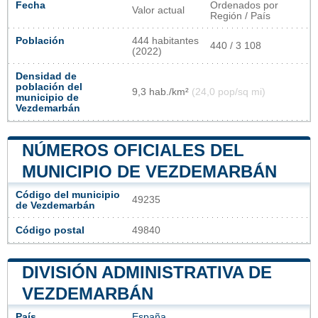
Fecha
Ordenados por
Valor actual
Región / País
Población
444 habitantes
440 / 3 108
(2022)
Densidad de
población del
9,3 hab./km²
(24,0 pop/sq mi)
municipio de
Vezdemarbán
NÚMEROS OFICIALES DEL
MUNICIPIO DE VEZDEMARBÁN
Código del municipio
49235
de Vezdemarbán
Código postal
49840
DIVISIÓN ADMINISTRATIVA DE
VEZDEMARBÁN
País
España