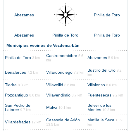
Abezames
Pinilla de Toro
Abezames
Pinilla de Toro
Pinilla de Toro
Municipios vecinos de Vezdemarbán
Castromembibre
5.6
Pinilla de Toro
Abezames
3 km
5.9 km
km
Bustillo del Oro
8.2
Benafarces
Villardondiego
7.2 km
7.8 km
km
Tiedra
Villavellid
Villalonso
8.3 km
8.6 km
8.6 km
Pozoantiguo
Villavendimio
Fuentesecas
8.6 km
8.7 km
9.2 km
San Pedro de
Belver de los
Malva
10.1 km
Latarce
Montes
9.7 km
10.3 km
Casasola de Arión
Matilla la Seca
13.9
Villardefrades
12 km
13.5 km
km