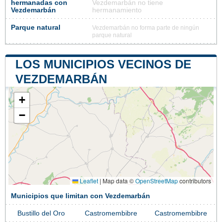
hermanadas con
Vezdemarbán no tiene
Vezdemarbán
hermanamiento
Parque natural
Vezdemarbán no forma parte de ningún
parque natural
LOS MUNICIPIOS VECINOS DE
VEZDEMARBÁN
+
−
Leaflet
|
Map data ©
OpenStreetMap
contributors
Municipios que limitan con Vezdemarbán
Bustillo del Oro
Castromembibre
Castromembibre