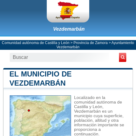
Vezdemarbán
Comunidad autónoma de Castilla y León
>
Provincia de Zamora
>
Ayuntamiento
Vezdemarbán
EL MUNICIPIO DE
VEZDEMARBÁN
Localizado en la
comunidad autónoma de
Castilla y León,
Vezdemarbán es un
municipio cuya superficie,
población, altitud y otra
información importante se
proporciona a
continuación.