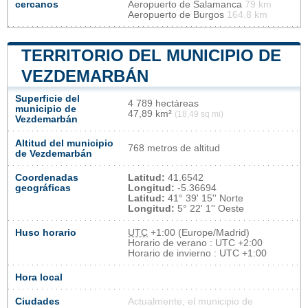
cercanos
Aeropuerto de Salamanca
79 km
Aeropuerto de Burgos
164.8 km
TERRITORIO DEL MUNICIPIO DE
VEZDEMARBÁN
Superficie del
4 789 hectáreas
municipio de
47,89 km²
(18,49 sq mi)
Vezdemarbán
Altitud del municipio
768 metros de altitud
de Vezdemarbán
Coordenadas
Latitud:
41.6542
geográficas
Longitud:
-5.36694
Latitud:
41° 39' 15'' Norte
Longitud:
5° 22' 1'' Oeste
Huso horario
UTC
+1:00 (Europe/Madrid)
Horario de verano : UTC +2:00
Horario de invierno : UTC +1:00
Hora local
Ciudades
Actualmente, el municipio de